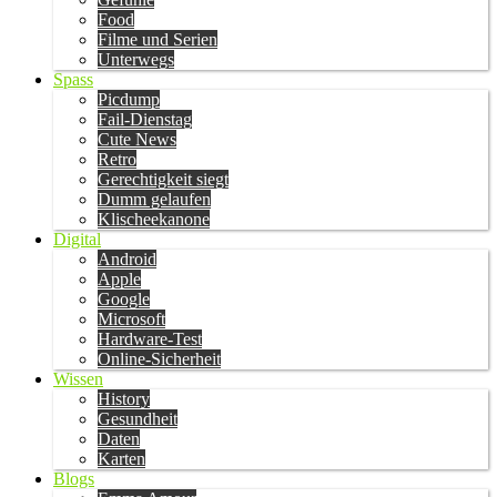
Food
Filme und Serien
Unterwegs
Spass
Picdump
Fail-Dienstag
Cute News
Retro
Gerechtigkeit siegt
Dumm gelaufen
Klischeekanone
Digital
Android
Apple
Google
Microsoft
Hardware-Test
Online-Sicherheit
Wissen
History
Gesundheit
Daten
Karten
Blogs