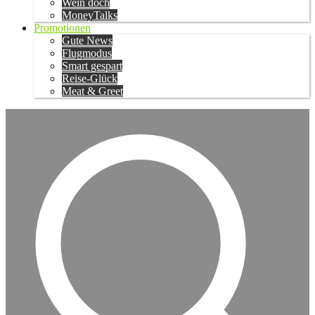
Wein doch
MoneyTalks
Promotionen
Gute News
Flugmodus
Smart gespart
Reise-Glück
Meat & Greet