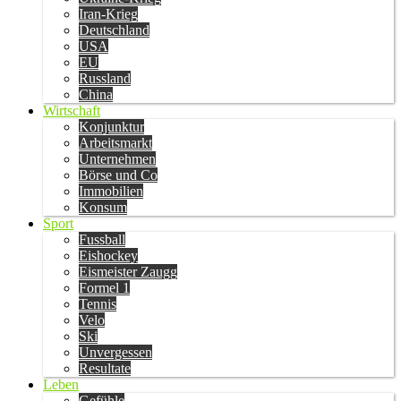
Iran-Krieg
Deutschland
USA
EU
Russland
China
Wirtschaft
Konjunktur
Arbeitsmarkt
Unternehmen
Börse und Co
Immobilien
Konsum
Sport
Fussball
Eishockey
Eismeister Zaugg
Formel 1
Tennis
Velo
Ski
Unvergessen
Resultate
Leben
Gefühle