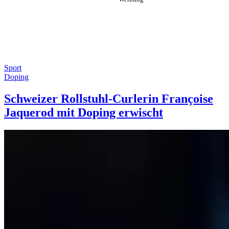
Sport
Doping
Schweizer Rollstuhl-Curlerin Françoise
Jaquerod mit Doping erwischt