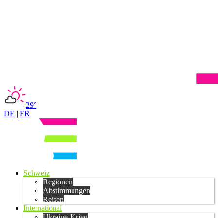
29°
DE
|
FR
Schweiz
Regionen
Abstimmungen
Reisen
International
Ukraine-Krieg