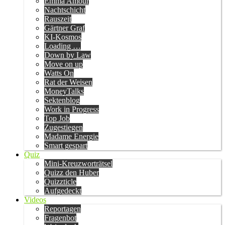
Emma Amour
Nachtschicht
Rauszeit
Gärtner Graf
KI-Kosmos
Loading …
Down by Law
Move on up
Watts On
Rat der Weisen
MoneyTalks
Sektenblog
Work in Progress
Top Job
Zugestiegen
Madame Energie
Smart gespart
Quiz
Mini-Kreuzworträtsel
Quizz den Huber
Quizzticle
Aufgedeckt
Videos
Reportagen
Fragenbot