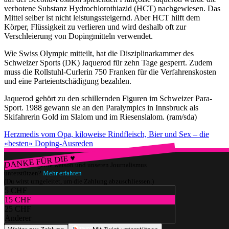
verbotene Substanz Hydrochlorothiazid (HCT) nachgewiesen. Das
Mittel selber ist nicht leistungssteigernd. Aber HCT hilft dem
Körper, Flüssigkeit zu verlieren und wird deshalb oft zur
Verschleierung von Dopingmitteln verwendet.
Wie Swiss Olympic mitteilt,
hat die Disziplinarkammer des
Schweizer Sports (DK) Jaquerod für zehn Tage gesperrt. Zudem
muss die Rollstuhl-Curlerin 750 Franken für die Verfahrenskosten
und eine Parteientschädigung bezahlen.
Jaquerod gehört zu den schillernden Figuren im Schweizer Para-
Sport. 1988 gewann sie an den Paralympics in Innsbruck als
Skifahrerin Gold im Slalom und im Riesenslalom. (ram/sda)
Herzmedis vom Opa, kiloweise Rindfleisch, Bier und Sex – die
«besten» Doping-Ausreden
DANKE FÜR DIE ♥
Würdest du gerne watson und unseren Journalismus
unterstützen?
Mehr erfahren
(Du wirst umgeleitet, um die Zahlung abzuschliessen.)
5 CHF
15 CHF
25 CHF
Anderer