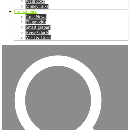
Wein doch
MoneyTalks
Promotionen
Gute News
Flugmodus
Smart gespart
Reise-Glück
Meat & Greet