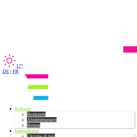
17°
DE
|
FR
Schweiz
Regionen
Abstimmungen
Reisen
International
Ukraine-Krieg