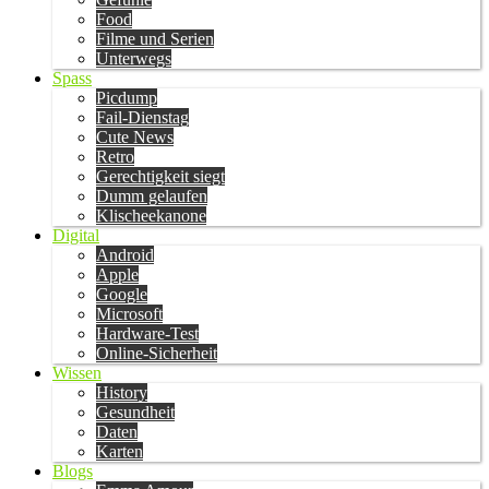
Food
Filme und Serien
Unterwegs
Spass
Picdump
Fail-Dienstag
Cute News
Retro
Gerechtigkeit siegt
Dumm gelaufen
Klischeekanone
Digital
Android
Apple
Google
Microsoft
Hardware-Test
Online-Sicherheit
Wissen
History
Gesundheit
Daten
Karten
Blogs