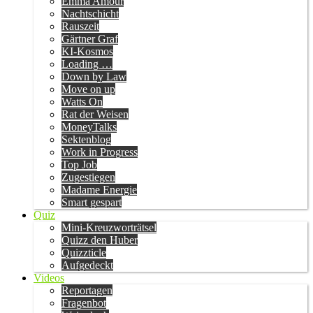
Emma Amour
Nachtschicht
Rauszeit
Gärtner Graf
KI-Kosmos
Loading …
Down by Law
Move on up
Watts On
Rat der Weisen
MoneyTalks
Sektenblog
Work in Progress
Top Job
Zugestiegen
Madame Energie
Smart gespart
Quiz
Mini-Kreuzworträtsel
Quizz den Huber
Quizzticle
Aufgedeckt
Videos
Reportagen
Fragenbot