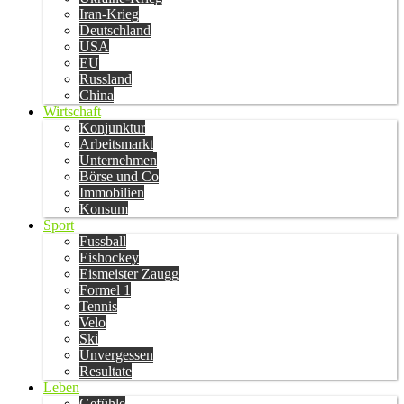
Iran-Krieg
Deutschland
USA
EU
Russland
China
Wirtschaft
Konjunktur
Arbeitsmarkt
Unternehmen
Börse und Co
Immobilien
Konsum
Sport
Fussball
Eishockey
Eismeister Zaugg
Formel 1
Tennis
Velo
Ski
Unvergessen
Resultate
Leben
Gefühle