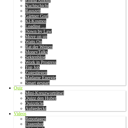
Emma Amour
Nachtschicht
Rauszeit
Gärtner Graf
KI-Kosmos
Loading …
Down by Law
Move on up
Watts On
Rat der Weisen
MoneyTalks
Sektenblog
Work in Progress
Top Job
Zugestiegen
Madame Energie
Smart gespart
Quiz
Mini-Kreuzworträtsel
Quizz den Huber
Quizzticle
Aufgedeckt
Videos
Reportagen
Fragenbot