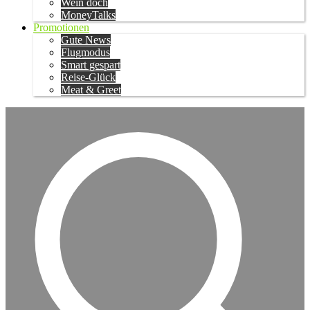
Wein doch
MoneyTalks
Promotionen
Gute News
Flugmodus
Smart gespart
Reise-Glück
Meat & Greet