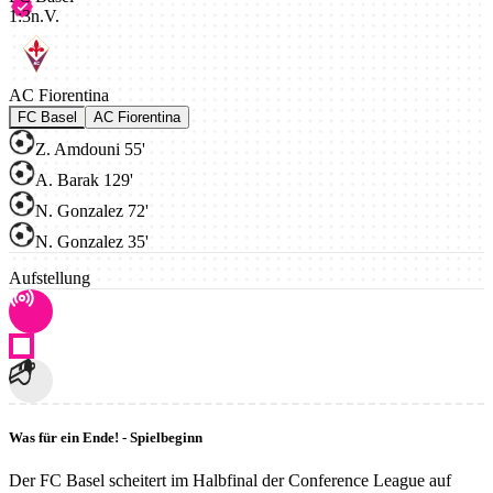
1
:
3
n.V.
AC Fiorentina
FC Basel
AC Fiorentina
Z. Amdouni 55'
A. Barak 129'
N. Gonzalez 72'
N. Gonzalez 35'
Aufstellung
Was für ein Ende! - Spielbeginn
Der FC Basel scheitert im Halbfinal der Conference League auf