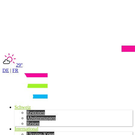
29°
DE
|
FR
Schweiz
Regionen
Abstimmungen
Reisen
International
Ukraine-Krieg