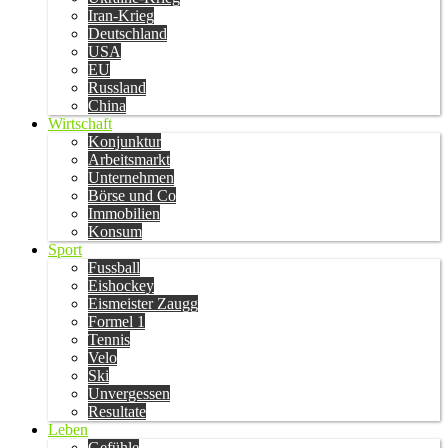
Iran-Krieg
Deutschland
USA
EU
Russland
China
Wirtschaft
Konjunktur
Arbeitsmarkt
Unternehmen
Börse und Co
Immobilien
Konsum
Sport
Fussball
Eishockey
Eismeister Zaugg
Formel 1
Tennis
Velo
Ski
Unvergessen
Resultate
Leben
Gefühle