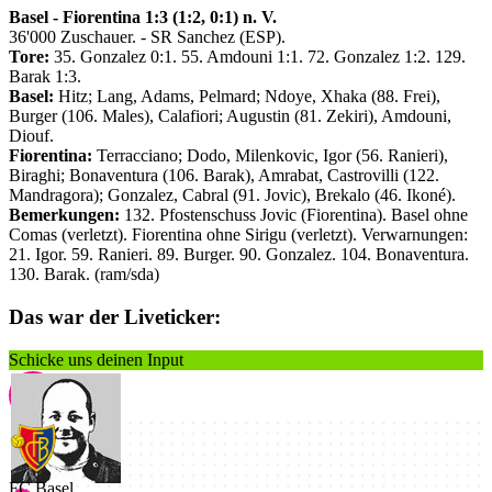
Basel - Fiorentina 1:3 (1:2, 0:1) n. V.
36'000 Zuschauer. - SR Sanchez (ESP).
Tore:
35. Gonzalez 0:1. 55. Amdouni 1:1. 72. Gonzalez 1:2. 129.
Barak 1:3.
Basel:
Hitz; Lang, Adams, Pelmard; Ndoye, Xhaka (88. Frei),
Burger (106. Males), Calafiori; Augustin (81. Zekiri), Amdouni,
Diouf.
Fiorentina:
Terracciano; Dodo, Milenkovic, Igor (56. Ranieri),
Biraghi; Bonaventura (106. Barak), Amrabat, Castrovilli (122.
Mandragora); Gonzalez, Cabral (91. Jovic), Brekalo (46. Ikoné).
Bemerkungen:
132. Pfostenschuss Jovic (Fiorentina). Basel ohne
Comas (verletzt). Fiorentina ohne Sirigu (verletzt). Verwarnungen:
21. Igor. 59. Ranieri. 89. Burger. 90. Gonzalez. 104. Bonaventura.
130. Barak. (ram/sda)
Das war der Liveticker:
Schicke uns deinen Input
FC Basel