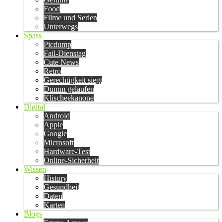
Food
Filme und Serien
Unterwegs
Spass
Picdump
Fail-Dienstag
Cute News
Retro
Gerechtigkeit siegt
Dumm gelaufen
Klischeekanone
Digital
Android
Apple
Google
Microsoft
Hardware-Test
Online-Sicherheit
Wissen
History
Gesundheit
Daten
Karten
Blogs