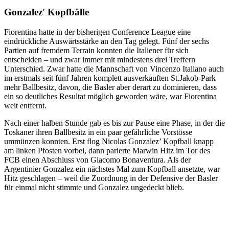
Gonzalez' Kopfbälle
Fiorentina hatte in der bisherigen Conference League eine
eindrückliche Auswärtsstärke an den Tag gelegt. Fünf der sechs
Partien auf fremdem Terrain konnten die Italiener für sich
entscheiden – und zwar immer mit mindestens drei Treffern
Unterschied. Zwar hatte die Mannschaft von Vincenzo Italiano auch
im erstmals seit fünf Jahren komplett ausverkauften St.Jakob-Park
mehr Ballbesitz, davon, die Basler aber derart zu dominieren, dass
ein so deutliches Resultat möglich geworden wäre, war Fiorentina
weit entfernt.
Nach einer halben Stunde gab es bis zur Pause eine Phase, in der die
Toskaner ihren Ballbesitz in ein paar gefährliche Vorstösse
ummünzen konnten. Erst flog Nicolas Gonzalez’ Kopfball knapp
am linken Pfosten vorbei, dann parierte Marwin Hitz im Tor des
FCB einen Abschluss von Giacomo Bonaventura. Als der
Argentinier Gonzalez ein nächstes Mal zum Kopfball ansetzte, war
Hitz geschlagen – weil die Zuordnung in der Defensive der Basler
für einmal nicht stimmte und Gonzalez ungedeckt blieb.