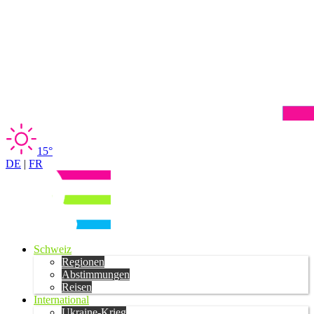
15°
DE
|
FR
Schweiz
Regionen
Abstimmungen
Reisen
International
Ukraine-Krieg