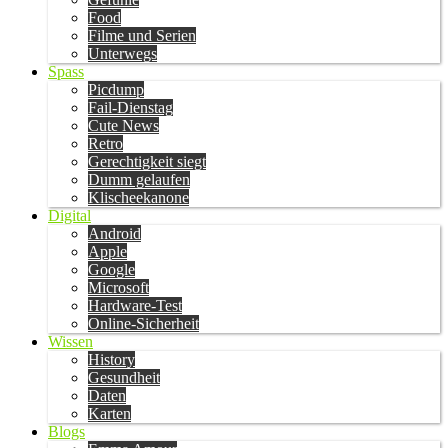
Food
Filme und Serien
Unterwegs
Spass
Picdump
Fail-Dienstag
Cute News
Retro
Gerechtigkeit siegt
Dumm gelaufen
Klischeekanone
Digital
Android
Apple
Google
Microsoft
Hardware-Test
Online-Sicherheit
Wissen
History
Gesundheit
Daten
Karten
Blogs