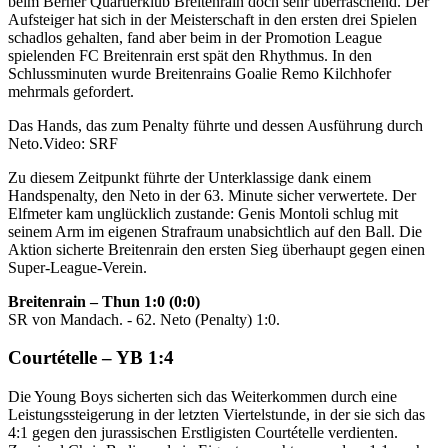
beim Berner Quartierklub Breitenrain doch sehr überraschend. Der
Aufsteiger hat sich in der Meisterschaft in den ersten drei Spielen
schadlos gehalten, fand aber beim in der Promotion League
spielenden FC Breitenrain erst spät den Rhythmus. In den
Schlussminuten wurde Breitenrains Goalie Remo Kilchhofer
mehrmals gefordert.
Das Hands, das zum Penalty führte und dessen Ausführung durch
Neto.
Video: SRF
Zu diesem Zeitpunkt führte der Unterklassige dank einem
Handspenalty, den Neto in der 63. Minute sicher verwertete. Der
Elfmeter kam unglücklich zustande: Genis Montoli schlug mit
seinem Arm im eigenen Strafraum unabsichtlich auf den Ball. Die
Aktion sicherte Breitenrain den ersten Sieg überhaupt gegen einen
Super-League-Verein.
Breitenrain – Thun 1:0 (0:0)
SR von Mandach. - 62. Neto (Penalty) 1:0.
Courtételle – YB 1:4
Die Young Boys sicherten sich das Weiterkommen durch eine
Leistungssteigerung in der letzten Viertelstunde, in der sie sich das
4:1 gegen den jurassischen Erstligisten Courtételle verdienten.