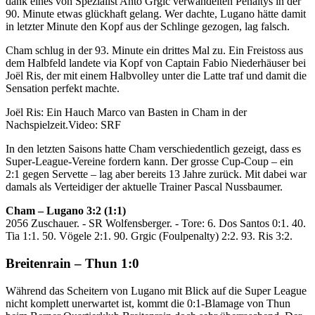
dank eines von Spezialist Anto Grgic verwandelten Penaltys in der
90. Minute etwas glückhaft gelang. Wer dachte, Lugano hätte damit
in letzter Minute den Kopf aus der Schlinge gezogen, lag falsch.
Cham schlug in der 93. Minute ein drittes Mal zu. Ein Freistoss aus
dem Halbfeld landete via Kopf von Captain Fabio Niederhäuser bei
Joël Ris, der mit einem Halbvolley unter die Latte traf und damit die
Sensation perfekt machte.
Joël Ris: Ein Hauch Marco van Basten in Cham in der
Nachspielzeit.
Video: SRF
In den letzten Saisons hatte Cham verschiedentlich gezeigt, dass es
Super-League-Vereine fordern kann. Der grosse Cup-Coup – ein
2:1 gegen Servette – lag aber bereits 13 Jahre zurück. Mit dabei war
damals als Verteidiger der aktuelle Trainer Pascal Nussbaumer.
Cham – Lugano 3:2 (1:1)
2056 Zuschauer. - SR Wolfensberger. - Tore: 6. Dos Santos 0:1. 40.
Tia 1:1. 50. Vögele 2:1. 90. Grgic (Foulpenalty) 2:2. 93. Ris 3:2.
Breitenrain – Thun 1:0
Während das Scheitern von Lugano mit Blick auf die Super League
nicht komplett unerwartet ist, kommt die 0:1-Blamage von Thun