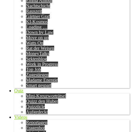
Emma Amour
Nachtschicht
Rauszeit
Gärtner Graf
KI-Kosmos
Loading …
Down by Law
Move on up
Watts On
Rat der Weisen
MoneyTalks
Sektenblog
Work in Progress
Top Job
Zugestiegen
Madame Energie
Smart gespart
Quiz
Mini-Kreuzworträtsel
Quizz den Huber
Quizzticle
Aufgedeckt
Videos
Reportagen
Fragenbot