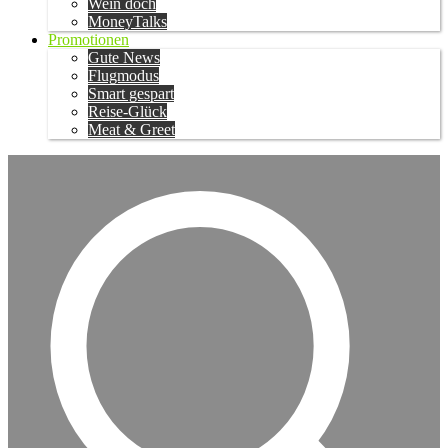
Wein doch
MoneyTalks
Promotionen
Gute News
Flugmodus
Smart gespart
Reise-Glück
Meat & Greet