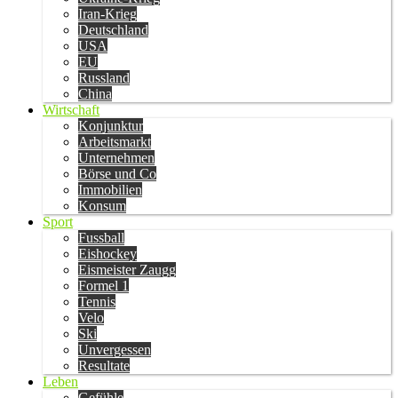
Iran-Krieg
Deutschland
USA
EU
Russland
China
Wirtschaft
Konjunktur
Arbeitsmarkt
Unternehmen
Börse und Co
Immobilien
Konsum
Sport
Fussball
Eishockey
Eismeister Zaugg
Formel 1
Tennis
Velo
Ski
Unvergessen
Resultate
Leben
Gefühle