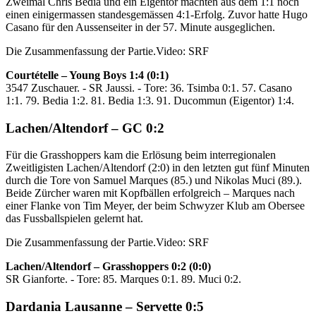
Zweimal Chris Bedia und ein Eigentor machten aus dem 1:1 noch
einen einigermassen standesgemässen 4:1-Erfolg. Zuvor hatte Hugo
Casano für den Aussenseiter in der 57. Minute ausgeglichen.
Die Zusammenfassung der Partie.
Video: SRF
Courtételle – Young Boys 1:4 (0:1)
3547 Zuschauer. - SR Jaussi. - Tore: 36. Tsimba 0:1. 57. Casano
1:1. 79. Bedia 1:2. 81. Bedia 1:3. 91. Ducommun (Eigentor) 1:4.
Lachen/Altendorf – GC 0:2
Für die Grasshoppers kam die Erlösung beim interregionalen
Zweitligisten Lachen/Altendorf (2:0) in den letzten gut fünf Minuten
durch die Tore von Samuel Marques (85.) und Nikolas Muci (89.).
Beide Zürcher waren mit Kopfbällen erfolgreich – Marques nach
einer Flanke von Tim Meyer, der beim Schwyzer Klub am Obersee
das Fussballspielen gelernt hat.
Die Zusammenfassung der Partie.
Video: SRF
Lachen/Altendorf – Grasshoppers 0:2 (0:0)
SR Gianforte. - Tore: 85. Marques 0:1. 89. Muci 0:2.
Dardania Lausanne – Servette 0:5