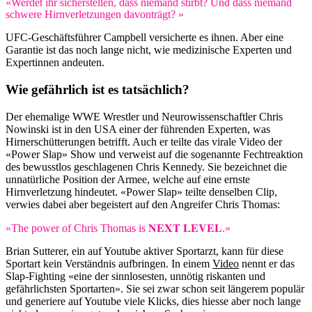
«Werdet ihr sicherstellen, dass niemand stirbt? Und dass niemand
schwere Hirnverletzungen davonträgt? »
UFC-Geschäftsführer Campbell versicherte es ihnen. Aber eine
Garantie ist das noch lange nicht, wie medizinische Experten und
Expertinnen andeuten.
Wie gefährlich ist es tatsächlich?
Der ehemalige WWE Wrestler und Neurowissenschaftler Chris
Nowinski ist in den USA einer der führenden Experten, was
Hirnerschütterungen betrifft. Auch er teilte das virale Video der
«Power Slap» Show und verweist auf die sogenannte Fechtreaktion
des bewusstlos geschlagenen Chris Kennedy. Sie bezeichnet die
unnatürliche Position der Armee, welche auf eine ernste
Hirnverletzung hindeutet. «Power Slap» teilte denselben Clip,
verwies dabei aber begeistert auf den Angreifer Chris Thomas:
«The power of Chris Thomas is 𝐍𝐄𝐗𝐓 𝐋𝐄𝐕𝐄𝐋.»
Brian Sutterer, ein auf Youtube aktiver Sportarzt, kann für diese
Sportart kein Verständnis aufbringen. In einem
Video
nennt er das
Slap-Fighting «eine der sinnlosesten, unnötig riskanten und
gefährlichsten Sportarten». Sie sei zwar schon seit längerem populär
und generiere auf Youtube viele Klicks, dies hiesse aber noch lange