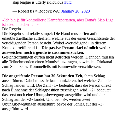
slap league is utterly ridiculous
#ufc
— Robert b (@RobbyBWA)
January 20, 2023
«Ich bin ja für kontrollierte Kampfsportarten, aber Dana's Slap Liga
ist absolut lächerlich.»
Die Regeln
Die Regeln sind relativ simpel: Die Hand muss offen auf die
erlaubte Zielfläche auftreffen, welche aus der einen Gesichtsseite der
verteidigenden Person besteht. Wobei «verteidigend» in diesem
Kontext irreführend ist:
Die passive Person darf nämlich weder
ausweichen noch irgendwie zusammenzucken.
Gesichtsöffnungen dürfen nicht getroffen werden. Dennoch müssen
alle Teilnehmenden einen Mundschutz tragen, sowie den Ohrkanal
zum Schutz des Trommelfells mit Baumwolle verschliessen.
Die angreifende Person hat 30 Sekunden Zeit,
ihren Schlag
auszuführen. Dabei muss sie kommunizieren, bei welcher Zahl der
Schlag landen wird. Die Zahl «1» bedeutet, dass die Person direkt
nach Einnahme der Schlagposition zuschlagen wird. «2» bedeutet,
dass erst noch eine Übungsbewegung ausgeführt wird und der
Schlag auf der «2» landet. Und bei «3», werden zwei
Übungsbewegungen ausgeführt, bevor der Schlag auf der «3»
ausgeführt wird.