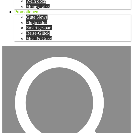
Wein doch
MoneyTalks
Promotionen
Gute News
Flugmodus
Smart gespart
Reise-Glück
Meat & Greet