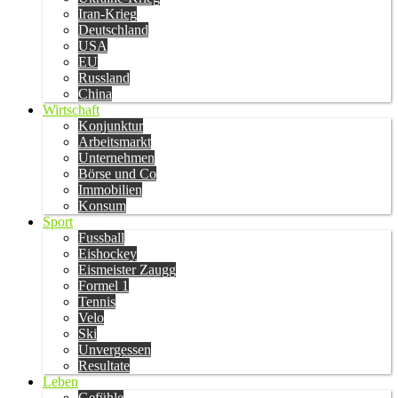
Iran-Krieg
Deutschland
USA
EU
Russland
China
Wirtschaft
Konjunktur
Arbeitsmarkt
Unternehmen
Börse und Co
Immobilien
Konsum
Sport
Fussball
Eishockey
Eismeister Zaugg
Formel 1
Tennis
Velo
Ski
Unvergessen
Resultate
Leben
Gefühle