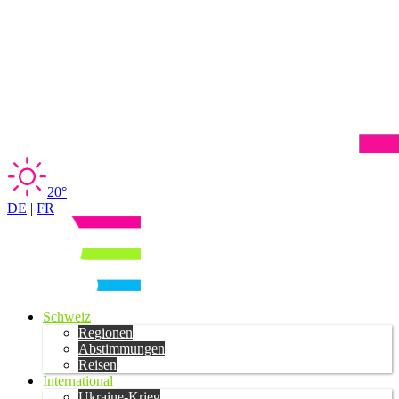
20°
DE
|
FR
Schweiz
Regionen
Abstimmungen
Reisen
International
Ukraine-Krieg