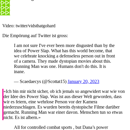
Video: twitter/vidsthatgohard
Die Empörung auf Twitter ist gross:
I am not sure I've ever been more disgusted than by the
idea of Power Slap. What has this world become, that
we celebrate knocking a defenseless person out in front
of a camera. They made dystopian movies about this.
Running Man was one. Humans don't do this. It is
inane.
— Scaedaecys (@Scottat15)
January 20, 2023
«Ich bin mir nicht sicher, ob ich jemals so angewidert war wie von
der Idee des Power Slap. Was ist aus dieser Welt geworden, dass
wir es feiern, eine wehrlose Person vor der Kamera
niederzuschlagen. Es wurden bereits dystopische Filme darüber
gemacht. Running Man war einer davon. Menschen tun so etwas
nicht. Es ist albern.»
All for controlled combat sports , but Dana’s power