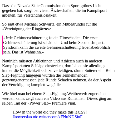
Dass die Nevada State Commission dem Sport grünes Licht
gegeben hat, sorgt bei vielen Ärzteschaften, die im Kampfsport
arbeiten, für Verständnislosigkeit.
So sagt etwa Michael Schwartz, ein Mitbegründer für die
«Vereinigung der Ringärzte»:
«Jede Gehirnerschütterung ist ein Hirnschaden. Die erste
Gehirnerschütterung ist schädlich. Und beim Second-Impact-
Syndrom kann die zweite Gehirnerschütterung lebensbedrohlich
sein. Das ist Wahnsinn.»
Natürlich müssten Athletinnen und Athleten auch in anderen
Kampfsportarten Schläge einstecken, dort hätten sie allerdings
immer die Möglichkeit sich zu verteidigen, räumt Sutterer ein. Beim
Slap-Fighting hingegen würden die Teilnehmenden
gezwungenermassen jede Runde Schaden nehmen, da der Aspekt
der Verteidigung komplett wegfalle.
Wie übel man bei einem Slap-Fighting-Wettbewerb zugerichtet
werden kann, zeigt auch ein Video aus Rumänien. Dieses ging am
selben Tag der «Power Slap» Premiere viral.
How in the world did they make this legit???
#powerslap
pic.twitter.com/xFNuNDSjqF