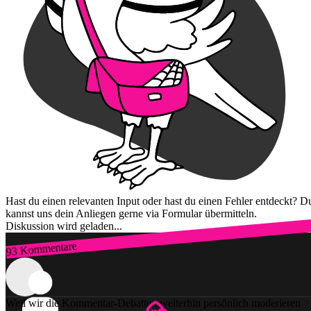
Hast du einen relevanten Input oder hast du einen Fehler entdeckt? D
kannst uns dein Anliegen gerne via Formular übermitteln.
Diskussion wird geladen...
93 Kommentare
Zum Login
Weil wir die Kommentar-Debatten weiterhin persönlich moderieren