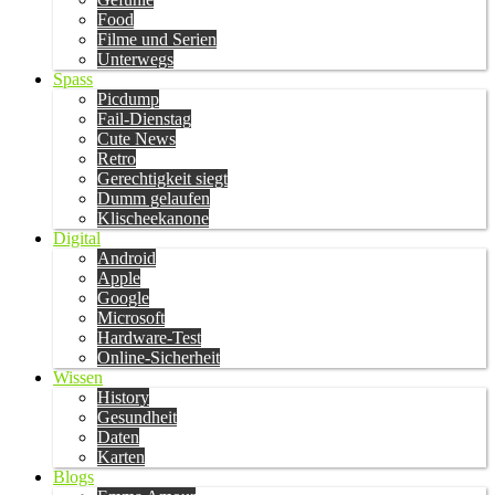
Food
Filme und Serien
Unterwegs
Spass
Picdump
Fail-Dienstag
Cute News
Retro
Gerechtigkeit siegt
Dumm gelaufen
Klischeekanone
Digital
Android
Apple
Google
Microsoft
Hardware-Test
Online-Sicherheit
Wissen
History
Gesundheit
Daten
Karten
Blogs