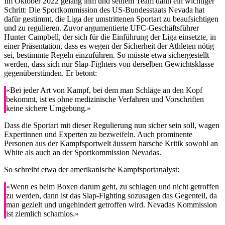
Im Oktober 2022 gelang ihm und seinem Team dann ein wichtiger
Schritt: Die Sportkommission des US-Bundesstaats Nevada hat
dafür gestimmt, die Liga der umstrittenen Sportart zu beaufsichtigen
und zu regulieren. Zuvor argumentierte UFC-Geschäftsführer
Hunter Campbell, der sich für die Einführung der Liga einsetzte, in
einer Präsentation, dass es wegen der Sicherheit der Athleten nötig
sei, bestimmte Regeln einzuführen. So müsste etwa sichergestellt
werden, dass sich nur Slap-Fighters von derselben Gewichtsklasse
gegenüberstünden. Er betont:
«Bei jeder Art von Kampf, bei dem man Schläge an den Kopf
bekommt, ist es ohne medizinische Verfahren und Vorschriften
keine sichere Umgebung.»
Dass die Sportart mit dieser Regulierung nun sicher sein soll, wagen
Expertinnen und Experten zu bezweifeln. Auch prominente
Personen aus der Kampfsportwelt äussern harsche Kritik sowohl an
White als auch an der Sportkommission Nevadas.
So schreibt etwa der amerikanische Kampfsportanalyst:
«Wenn es beim Boxen darum geht, zu schlagen und nicht getroffen
zu werden, dann ist das Slap-Fighting sozusagen das Gegenteil, da
man gezielt und ungehindert getroffen wird. Nevadas Kommission
ist ziemlich schamlos.»