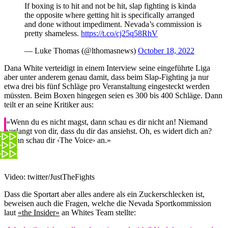
If boxing is to hit and not be hit, slap fighting is kinda
the opposite where getting hit is specifically arranged
and done without impediment. Nevada’s commission is
pretty shameless.
https://t.co/cj25q58RhV
— Luke Thomas (@lthomasnews)
October 18, 2022
Dana White verteidigt in einem Interview seine eingeführte Liga
aber unter anderem genau damit, dass beim Slap-Fighting ja nur
etwa drei bis fünf Schläge pro Veranstaltung eingesteckt werden
müssten. Beim Boxen hingegen seien es 300 bis 400 Schläge. Dann
teilt er an seine Kritiker aus:
«Wenn du es nicht magst, dann schau es dir nicht an! Niemand
verlangt von dir, dass du dir das ansiehst. Oh, es widert dich an?
Dann schau dir ‹The Voice› an.»
Video: twitter/JustTheFights
Dass die Sportart aber alles andere als ein Zuckerschlecken ist,
beweisen auch die Fragen, welche die Nevada Sportkommission
laut
«the Insider»
an Whites Team stellte: