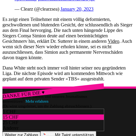
— Clearz (@clearzsea)
January 20, 2023
Es zeigt einen Teilnehmer mit einem völlig deformierten,
geschwollenen und blutenden Gesicht, der schlussendlich als Sieger
aus dem Final hervorging. Die nach unten hängende Lippe des
Siegers Comșa Simion deute auf einen beeinträchtigten
Gesichtsnerv hin, erklärt Dr. Sutterer in einem anderen
Video
. Auch
wenn sich dieser Nerv wieder erholen könne, sei es nicht
auszuschliessen, dass Simion auch permanente Nervenschäden
davon tragen könnte.
Dana White steht noch immer voll hinter seiner neu gegründeten
Liga. Die nächste Episode wird am kommenden Mittwoch wie
geplant auf dem privaten Sender «TBS» ausgestrahlt.
DANKE FÜR DIE ♥
Würdest du gerne watson und unseren Journalismus
unterstützen?
Mehr erfahren
(Du wirst umgeleitet, um die Zahlung abzuschliessen.)
5 CHF
15 CHF
25 CHF
Anderer
Weiter zur Zahlung
Mit Twint unterstützen