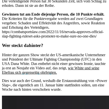
Die verteidigende Person hat 30 Sekunden Zeit, sich vom Schlag zu
erholen. Dann ist sie an der Reihe.
Gewinnen tut am Ende diejenige Person, die 10 Punkte erhält.
Die Kriterien für die Punktevergabe werden auf zwei Grundlagen
vergeben: Schaden und Effektivität des Angreifers, sowie Reaktion
und Erholung des Verteidigers.
https://combatsportslaw.com/2022/11/16/nevada-approves-official-
slap-fighting-ruleset-asks-promoter-to-make-sure-no-one-dies/
Wer steckt dahinter?
Hinter der ganzen Show steckt der US-amerikanische Unternehmer
und Präsident der Ultimate Fighting Championship (UFC) in den
USA Dana White. Das entbehrt nicht einer gewissen Ironie, tauchte
ja erst an Neujahr ein Video auf, das zeigt,
wie White und seine
Ehefrau sich gegenseitig ohrfeigten.
Dies war auch der Grund, weshalb die Erstausstrahlung von «Power
Slap», die eigentlich am 11. Januar hätte stattfinden sollen, um eine
Woche nach hinten verschoben wurde.