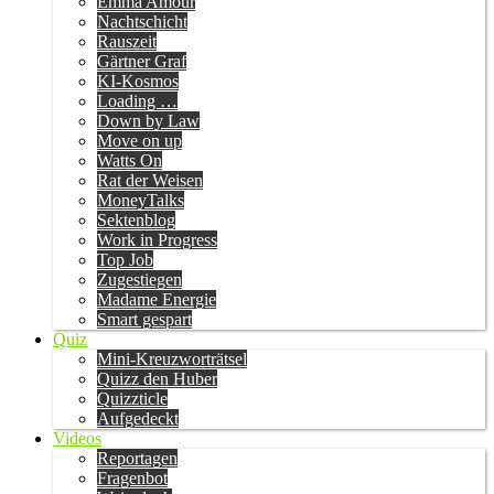
Emma Amour
Nachtschicht
Rauszeit
Gärtner Graf
KI-Kosmos
Loading …
Down by Law
Move on up
Watts On
Rat der Weisen
MoneyTalks
Sektenblog
Work in Progress
Top Job
Zugestiegen
Madame Energie
Smart gespart
Quiz
Mini-Kreuzworträtsel
Quizz den Huber
Quizzticle
Aufgedeckt
Videos
Reportagen
Fragenbot