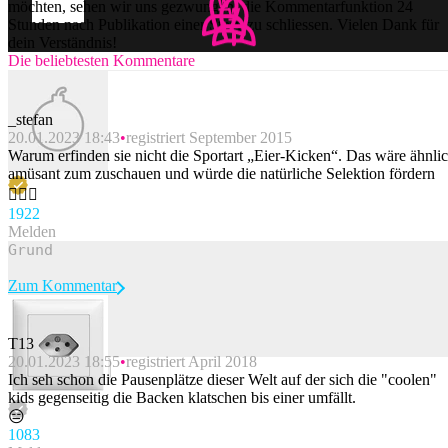
möchten, sehen wir uns gezwungen, die Kommentarfunktion 24
Stunden nach Publikation einer Story zu schliessen. Vielen Dank für
dein Verständnis!
Die beliebtesten Kommentare
_stefan
20.01.2023 18:43
registriert September 2015
Warum erfinden sie nicht die Sportart „Eier-Kicken“. Das wäre ähnli
amüsant zum zuschauen und würde die natürliche Selektion fördern
🤦🏻‍♂️
192
2
Melden
Zum Kommentar
T13
20.01.2023 18:55
registriert April 2018
Beitrag melden
Ich seh schon die Pausenplätze dieser Welt auf der sich die "coolen"
kids gegenseitig die Backen klatschen bis einer umfällt.
😑
108
3