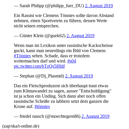
— Sarah Philipp (@philipp_fuer_DU)
2. August 2019
Ein Rassist wie Clemens Tönnies sollte davon Abstand
nehmen, einen Sportverein zu führen, dessen Werte
nicht seinen entsprechen.
— Günter Klein (@guek62)
2. August 2019
Wenn man im Lexikon unter rassistische Kackscheisse
guckt, kann man neuerdings ein Bild von Clemens
#Tönnies
sehen. Schade, dass er trotzdem
weitermachen darf und wird.
#s04
pic.twitter.com/bTzQs5Hhlf
— Stephan (@Dj_Plasmid)
2. August 2019
Das ein Fleischproduzent sich überhaupt traut etwas
zum Klimawandel zu sagen, ausser "Entschuldigung"
ist ja schon ein Unding. Sich dann aber noch offen
rassistische Scheiße zu labbern setzt dem ganzen die
Krone auf.
#tönnies
— friedel rausch (@moechtegern86)
2. August 2019
(zap/ska/t-online.de)