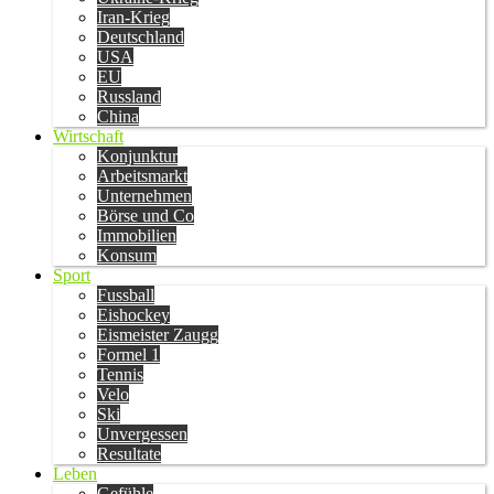
Iran-Krieg
Deutschland
USA
EU
Russland
China
Wirtschaft
Konjunktur
Arbeitsmarkt
Unternehmen
Börse und Co
Immobilien
Konsum
Sport
Fussball
Eishockey
Eismeister Zaugg
Formel 1
Tennis
Velo
Ski
Unvergessen
Resultate
Leben
Gefühle