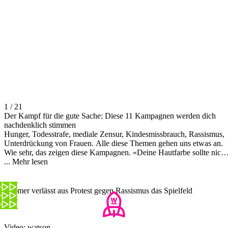
1 / 21
Der Kampf für die gute Sache: Diese 11 Kampagnen werden dich
nachdenklich stimmen
Hunger, Todesstrafe, mediale Zensur, Kindesmissbrauch, Rassismus,
Unterdrückung von Frauen. Alle diese Themen gehen uns etwas an.
Wie sehr, das zeigen diese Kampagnen. «Deine Hautfarbe sollte nicht
...
Mehr lesen
deine Zukunft bestimmen.» Bild:
licra
, agentur:
publicis conseil
,
Frankreich.
Stürmer verlässt aus Protest gegen Rassismus das Spielfeld
Video: watson