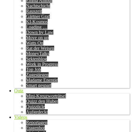
Emma Amour
Nachtschicht
Rauszeit
Gärtner Graf
KI-Kosmos
Loading …
Down by Law
Move on up
Watts On
Rat der Weisen
MoneyTalks
Sektenblog
Work in Progress
Top Job
Zugestiegen
Madame Energie
Smart gespart
Quiz
Mini-Kreuzworträtsel
Quizz den Huber
Quizzticle
Aufgedeckt
Videos
Reportagen
Fragenbot