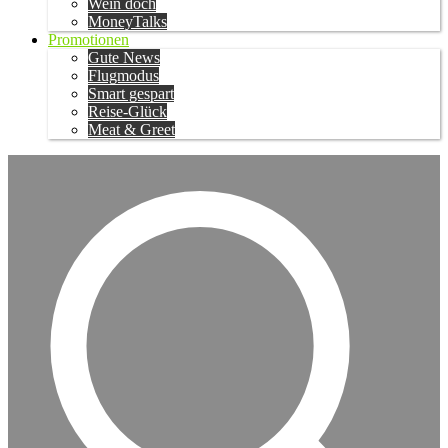
Wein doch
MoneyTalks
Promotionen
Gute News
Flugmodus
Smart gespart
Reise-Glück
Meat & Greet