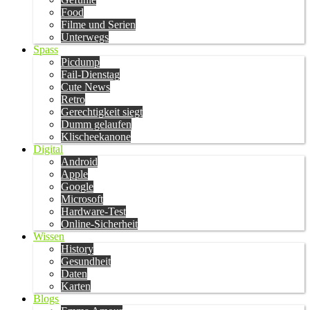
Food
Filme und Serien
Unterwegs
Spass
Picdump
Fail-Dienstag
Cute News
Retro
Gerechtigkeit siegt
Dumm gelaufen
Klischeekanone
Digital
Android
Apple
Google
Microsoft
Hardware-Test
Online-Sicherheit
Wissen
History
Gesundheit
Daten
Karten
Blogs