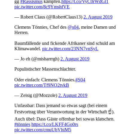
gg
#Rassismus
kämpfen.
https://t.co/VyC0rWdGt1
pic.twitter.com/8c9YmshfVE
— Robert Claus (@RobertClaus13)
2. August 2019
Clemens Tönnies, Chef des
@s04
, meine Damen und
Herren.
Baumfällende und fickende Afrikaner sind schuld am
Klimawandel.
pic.twitter.com/23NN7vnSyL
— Jo eh (@misharrrgh)
2. August 2019
Populistischer Massenschlachter.
Oder einfach: Clemens Tönnies.
#S04
pic.twitter.com/Tf9NO2tvkB
— Zeisig (@Mozzole)
2. August 2019
Unfassbar: Dass jemand so etwas sagt (bei einem
Festvortrag über Verantwortung in der Wirtschaft ☝️).
Auch übel: Dass Gäste offenbar bei sowas klatschen.
#tönnies
https://t.co/LKFF4Go0rs
pic.twitter.com/cmuUbVhiM5