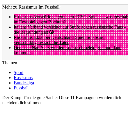
Mehr zu Rassismus Im Fussball:
Rassismus-Vorwürfe gegen einen FCSG-Spieler – was gescha
im Testspiel gegen Bochum?
Italiens Verband verzichtet auf Strafe gegen rassistische Fans –
die Begründung ist 🤮
Rassismus-Eklat bei Deutschland-Spiel: So absurd
«entschuldigen» sich die Täter
Deutsche Nati-Stars werden rassistisch beleidigt – und dann
kommt er
Themen
Sport
Rassismus
Bundesliga
Fussball
Der Kampf für die gute Sache: Diese 11 Kampagnen werden dich
nachdenklich stimmen