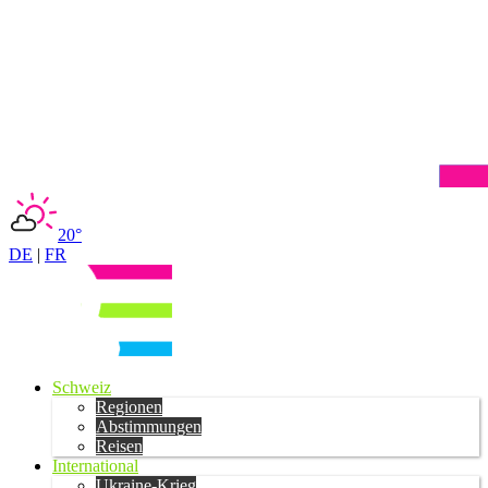
20°
DE
|
FR
Schweiz
Regionen
Abstimmungen
Reisen
International
Ukraine-Krieg