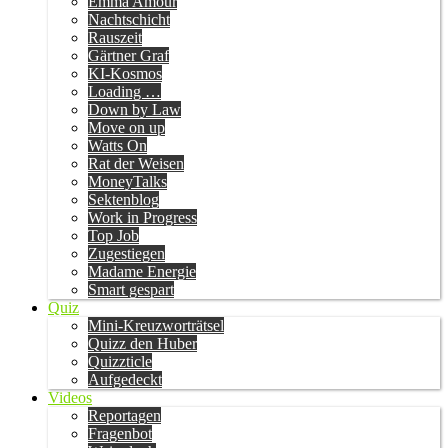
Emma Amour
Nachtschicht
Rauszeit
Gärtner Graf
KI-Kosmos
Loading …
Down by Law
Move on up
Watts On
Rat der Weisen
MoneyTalks
Sektenblog
Work in Progress
Top Job
Zugestiegen
Madame Energie
Smart gespart
Quiz
Mini-Kreuzworträtsel
Quizz den Huber
Quizzticle
Aufgedeckt
Videos
Reportagen
Fragenbot