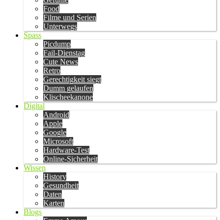
Food
Filme und Serien
Unterwegs
Spass
Picdump
Fail-Dienstag
Cute News
Retro
Gerechtigkeit siegt
Dumm gelaufen
Klischeekanone
Digital
Android
Apple
Google
Microsoft
Hardware-Test
Online-Sicherheit
Wissen
History
Gesundheit
Daten
Karten
Blogs