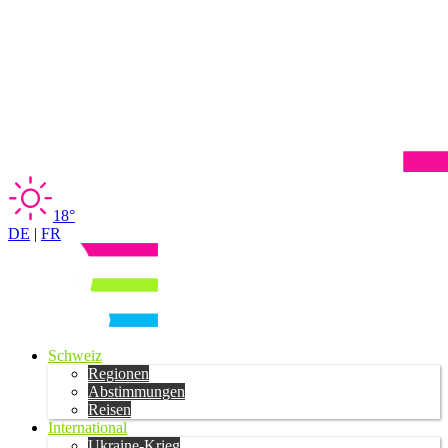
18°
DE
|
FR
Schweiz
Regionen
Abstimmungen
Reisen
International
Ukraine-Krieg