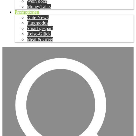
Wein doch
MoneyTalks
Promotionen
Gute News
Flugmodus
Smart gespart
Reise-Glück
Meat & Greet