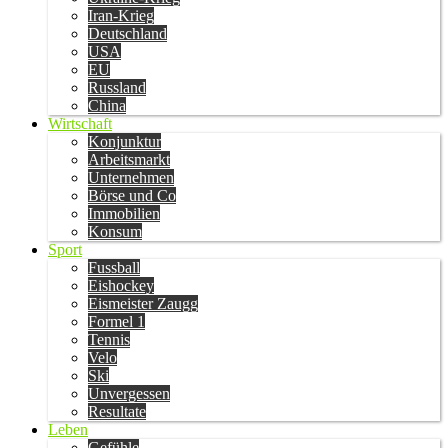
Iran-Krieg
Deutschland
USA
EU
Russland
China
Wirtschaft
Konjunktur
Arbeitsmarkt
Unternehmen
Börse und Co
Immobilien
Konsum
Sport
Fussball
Eishockey
Eismeister Zaugg
Formel 1
Tennis
Velo
Ski
Unvergessen
Resultate
Leben
Gefühle