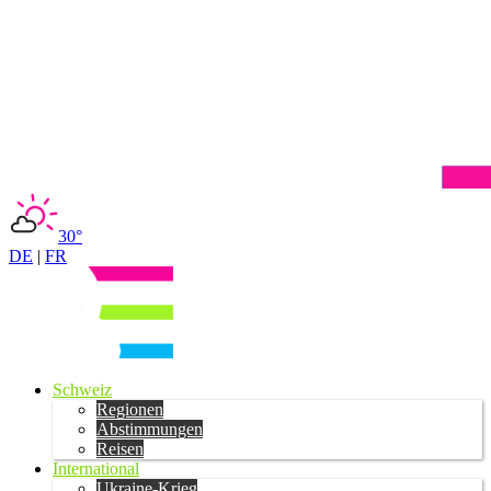
30°
DE
|
FR
Schweiz
Regionen
Abstimmungen
Reisen
International
Ukraine-Krieg