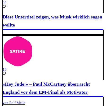
44
Diese Untertitel zeigen, was Musk wirklich sagen
wollte
15
«Hey Jude!» – Paul McCartney überrascht
England vor dem EM-Final als Motivator
von Ralf Meile