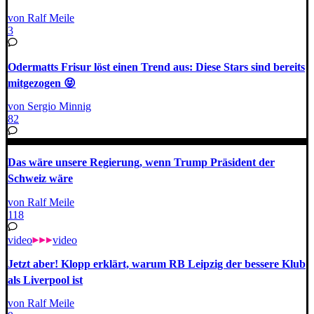
von Ralf Meile
3
Odermatts Frisur löst einen Trend aus: Diese Stars sind bereits
mitgezogen 😝
von Sergio Minnig
82
Das wäre unsere Regierung, wenn Trump Präsident der
Schweiz wäre
von Ralf Meile
118
video
video
Jetzt aber! Klopp erklärt, warum RB Leipzig der bessere Klub
als Liverpool ist
von Ralf Meile