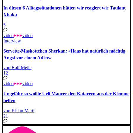
In diesen 6 Alltagssituationen hätten wir reagiert wie Taulant
Xhaka
5
video
video
Interview
Servette-Maskottchen Sherkan: «Haas hat natürlich mächtig
Angst vor einem Adler»
von Ralf Meile
12
video
video
Ungefähr so wollte Ueli Maurer den Katarern aus der Klemme
helfen
von Kilian Marti
21