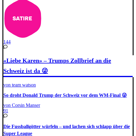
144
«Liebe Karen» – Trumps Zollbrief an die
Schweiz ist da 😜
von team watson
So droht Donald Trump der Schweiz vor dem WM-Final 😜
von Corsin Manser
91
Die Fussballgötter würfeln – und lachen sich schlapp über die
Super League