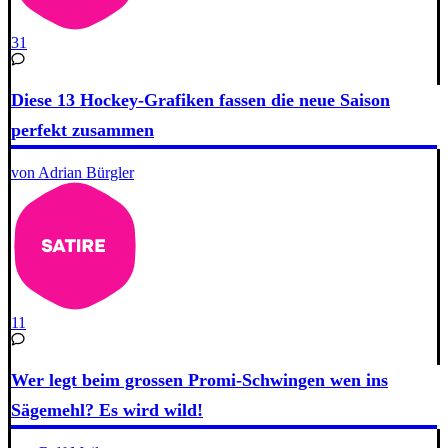
31
Diese 13 Hockey-Grafiken fassen die neue Saison
perfekt zusammen
von Adrian Bürgler
11
Wer legt beim grossen Promi-Schwingen wen ins
Sägemehl? Es wird wild!