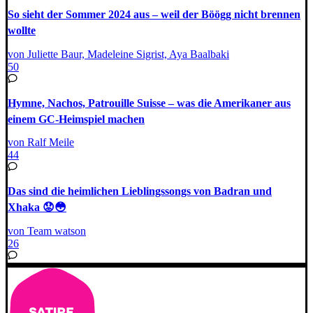
So sieht der Sommer 2024 aus – weil der Böögg nicht brennen
wollte
von Juliette Baur, Madeleine Sigrist, Aya Baalbaki
50
Hymne, Nachos, Patrouille Suisse – was die Amerikaner aus
einem GC-Heimspiel machen
von Ralf Meile
44
Das sind die heimlichen Lieblingssongs von Badran und
Xhaka 😟😳
von Team watson
26