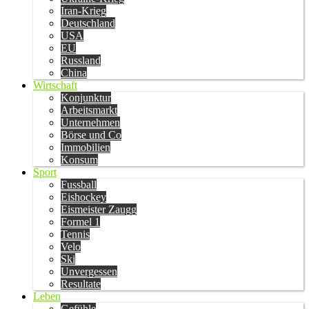
Iran-Krieg
Deutschland
USA
EU
Russland
China
Wirtschaft
Konjunktur
Arbeitsmarkt
Unternehmen
Börse und Co
Immobilien
Konsum
Sport
Fussball
Eishockey
Eismeister Zaugg
Formel 1
Tennis
Velo
Ski
Unvergessen
Resultate
Leben
Gefühle