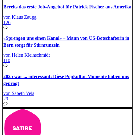
Bereits das erste Job-Angebot für Patrick Fischer aus Amerika
von Klaus Zaugg
126
«Sprengen uns einen Kanal» – Mann von US-Botschafterin in
Bern sorgt für Stirnrunzeln
von Helen Kleinschmidt
110
2025 war ... interessant: Diese Popkultur-Momente haben uns
geprägt
von Sabeth Vela
29