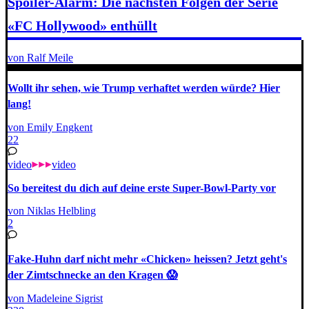
Spoiler-Alarm: Die nächsten Folgen der Serie
«FC Hollywood» enthüllt
von Ralf Meile
Wollt ihr sehen, wie Trump verhaftet werden würde? Hier
lang!
von Emily Engkent
22
video
video
So bereitest du dich auf deine erste Super-Bowl-Party vor
von Niklas Helbling
2
Fake-Huhn darf nicht mehr «Chicken» heissen? Jetzt geht's
der Zimtschnecke an den Kragen 😱
von Madeleine Sigrist