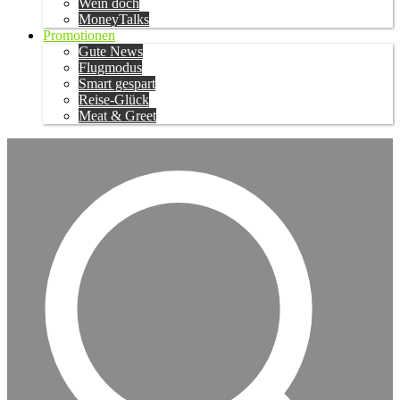
Wein doch
MoneyTalks
Promotionen
Gute News
Flugmodus
Smart gespart
Reise-Glück
Meat & Greet