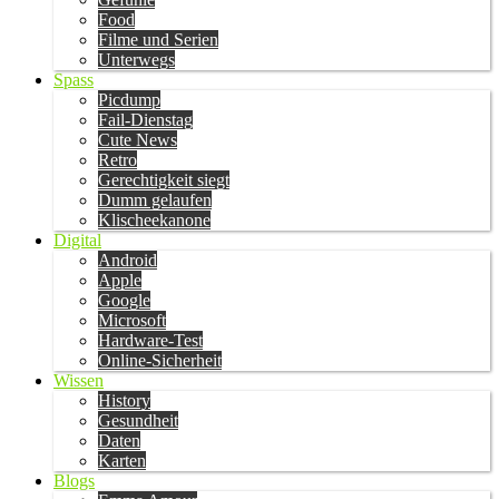
Food
Filme und Serien
Unterwegs
Spass
Picdump
Fail-Dienstag
Cute News
Retro
Gerechtigkeit siegt
Dumm gelaufen
Klischeekanone
Digital
Android
Apple
Google
Microsoft
Hardware-Test
Online-Sicherheit
Wissen
History
Gesundheit
Daten
Karten
Blogs