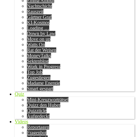
Emma Amour
Nachtschicht
Rauszeit
Gärtner Graf
KI-Kosmos
Loading …
Down by Law
Move on up
Watts On
Rat der Weisen
MoneyTalks
Sektenblog
Work in Progress
Top Job
Zugestiegen
Madame Energie
Smart gespart
Quiz
Mini-Kreuzworträtsel
Quizz den Huber
Quizzticle
Aufgedeckt
Videos
Reportagen
Fragenbot