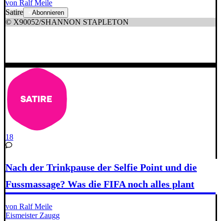
von Ralf Meile
Satire
Abonnieren
© X90052/SHANNON STAPLETON
18
Nach der Trinkpause der Selfie Point und die
Fussmassage? Was die FIFA noch alles plant
von Ralf Meile
Eismeister Zaugg