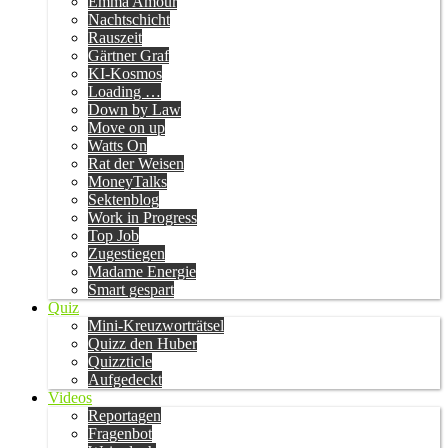
Emma Amour
Nachtschicht
Rauszeit
Gärtner Graf
KI-Kosmos
Loading …
Down by Law
Move on up
Watts On
Rat der Weisen
MoneyTalks
Sektenblog
Work in Progress
Top Job
Zugestiegen
Madame Energie
Smart gespart
Quiz
Mini-Kreuzworträtsel
Quizz den Huber
Quizzticle
Aufgedeckt
Videos
Reportagen
Fragenbot