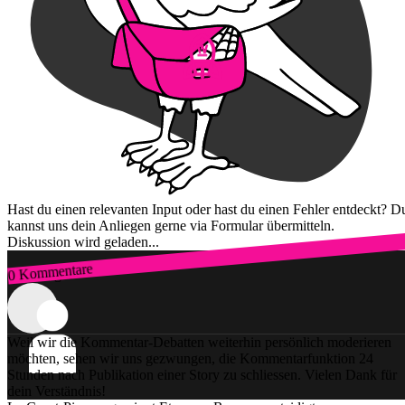
Hast du einen relevanten Input oder hast du einen Fehler entdeckt? D
kannst uns dein Anliegen gerne via Formular übermitteln.
Diskussion wird geladen...
0 Kommentare
Zum Login
Weil wir die Kommentar-Debatten weiterhin persönlich moderieren
möchten, sehen wir uns gezwungen, die Kommentarfunktion 24
Stunden nach Publikation einer Story zu schliessen. Vielen Dank für
dein Verständnis!