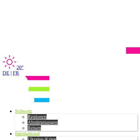
20°
DE
|
FR
Schweiz
Regionen
Abstimmungen
Reisen
International
Ukraine-Krieg