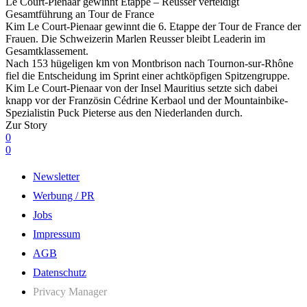
Le Court-Pienaar gewinnt Etappe – Reusser verteidigt
Gesamtführung an Tour de France
Kim Le Court-Pienaar gewinnt die 6. Etappe der Tour de France der
Frauen. Die Schweizerin Marlen Reusser bleibt Leaderin im
Gesamtklassement.
Nach 153 hügeligen km von Montbrison nach Tournon-sur-Rhône
fiel die Entscheidung im Sprint einer achtköpfigen Spitzengruppe.
Kim Le Court-Pienaar von der Insel Mauritius setzte sich dabei
knapp vor der Französin Cédrine Kerbaol und der Mountainbike-
Spezialistin Puck Pieterse aus den Niederlanden durch.
Zur Story
0
0
Newsletter
Werbung / PR
Jobs
Impressum
AGB
Datenschutz
Privacy Manager