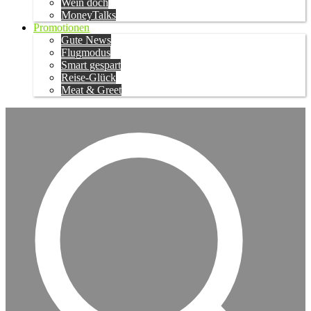
Wein doch
MoneyTalks
Promotionen
Gute News
Flugmodus
Smart gespart
Reise-Glück
Meat & Greet