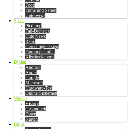
Food
Filme und Serien
Unterwegs
Spass
Picdump
Fail-Dienstag
Cute News
Retro
Gerechtigkeit siegt
Dumm gelaufen
Klischeekanone
Digital
Android
Apple
Google
Microsoft
Hardware-Test
Online-Sicherheit
Wissen
History
Gesundheit
Daten
Karten
Blogs