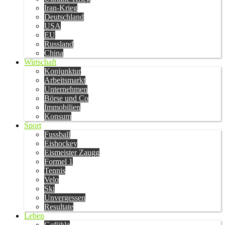
Iran-Krieg
Deutschland
USA
EU
Russland
China
Wirtschaft
Konjunktur
Arbeitsmarkt
Unternehmen
Börse und Co
Immobilien
Konsum
Sport
Fussball
Eishockey
Eismeister Zaugg
Formel 1
Tennis
Velo
Ski
Unvergessen
Resultate
Leben
Gefühle