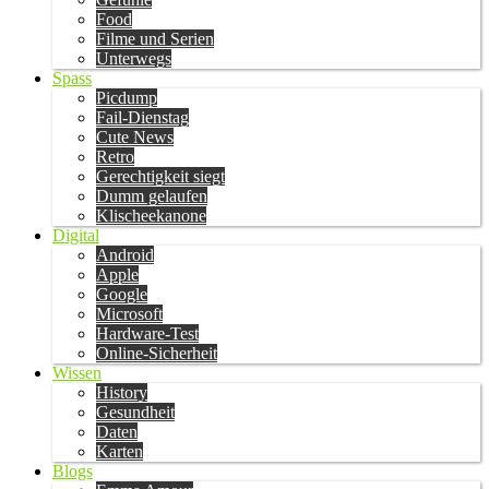
Food
Filme und Serien
Unterwegs
Spass
Picdump
Fail-Dienstag
Cute News
Retro
Gerechtigkeit siegt
Dumm gelaufen
Klischeekanone
Digital
Android
Apple
Google
Microsoft
Hardware-Test
Online-Sicherheit
Wissen
History
Gesundheit
Daten
Karten
Blogs