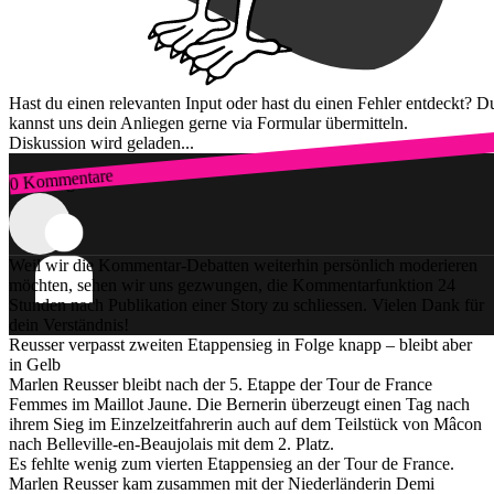
Hast du einen relevanten Input oder hast du einen Fehler entdeckt? D
kannst uns dein Anliegen gerne via Formular übermitteln.
Diskussion wird geladen...
0 Kommentare
Zum Login
Weil wir die Kommentar-Debatten weiterhin persönlich moderieren
möchten, sehen wir uns gezwungen, die Kommentarfunktion 24
Stunden nach Publikation einer Story zu schliessen. Vielen Dank für
dein Verständnis!
Reusser verpasst zweiten Etappensieg in Folge knapp – bleibt aber
in Gelb
Marlen Reusser bleibt nach der 5. Etappe der Tour de France
Femmes im Maillot Jaune. Die Bernerin überzeugt einen Tag nach
ihrem Sieg im Einzelzeitfahrerin auch auf dem Teilstück von Mâcon
nach Belleville-en-Beaujolais mit dem 2. Platz.
Es fehlte wenig zum vierten Etappensieg an der Tour de France.
Marlen Reusser kam zusammen mit der Niederländerin Demi