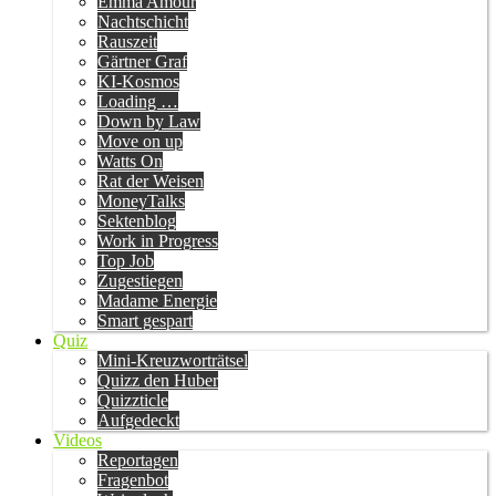
Emma Amour
Nachtschicht
Rauszeit
Gärtner Graf
KI-Kosmos
Loading …
Down by Law
Move on up
Watts On
Rat der Weisen
MoneyTalks
Sektenblog
Work in Progress
Top Job
Zugestiegen
Madame Energie
Smart gespart
Quiz
Mini-Kreuzworträtsel
Quizz den Huber
Quizzticle
Aufgedeckt
Videos
Reportagen
Fragenbot