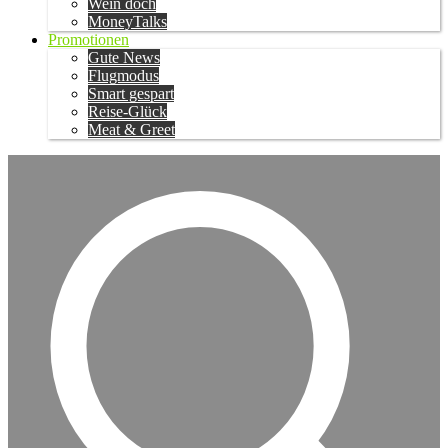
Wein doch
MoneyTalks
Promotionen
Gute News
Flugmodus
Smart gespart
Reise-Glück
Meat & Greet