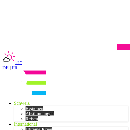
21°
DE
|
FR
Schweiz
Regionen
Abstimmungen
Reisen
International
Ukraine-Krieg