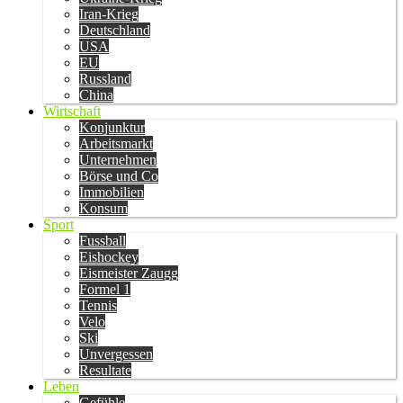
Iran-Krieg
Deutschland
USA
EU
Russland
China
Wirtschaft
Konjunktur
Arbeitsmarkt
Unternehmen
Börse und Co
Immobilien
Konsum
Sport
Fussball
Eishockey
Eismeister Zaugg
Formel 1
Tennis
Velo
Ski
Unvergessen
Resultate
Leben
Gefühle