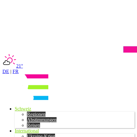
21°
DE
|
FR
Schweiz
Regionen
Abstimmungen
Reisen
International
Ukraine-Krieg