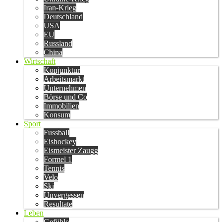
Iran-Krieg
Deutschland
USA
EU
Russland
China
Wirtschaft
Konjunktur
Arbeitsmarkt
Unternehmen
Börse und Co
Immobilien
Konsum
Sport
Fussball
Eishockey
Eismeister Zaugg
Formel 1
Tennis
Velo
Ski
Unvergessen
Resultate
Leben
Gefühle