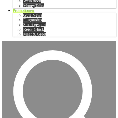
Wein doch
MoneyTalks
Promotionen
Gute News
Flugmodus
Smart gespart
Reise-Glück
Meat & Greet