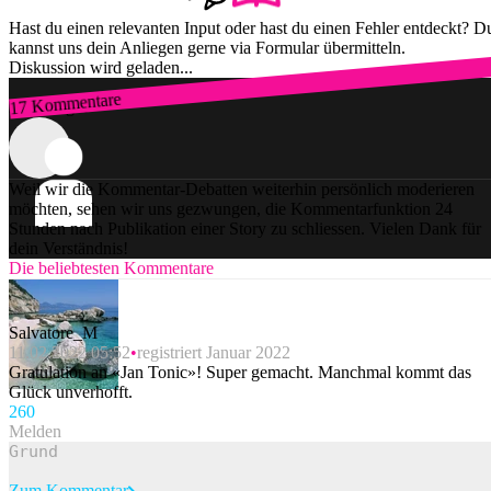
Hast du einen relevanten Input oder hast du einen Fehler entdeckt? D
kannst uns dein Anliegen gerne via Formular übermitteln.
Diskussion wird geladen...
17 Kommentare
Zum Login
Weil wir die Kommentar-Debatten weiterhin persönlich moderieren
möchten, sehen wir uns gezwungen, die Kommentarfunktion 24
Stunden nach Publikation einer Story zu schliessen. Vielen Dank für
dein Verständnis!
Die beliebtesten Kommentare
Salvatore_M
11.02.2022 05:52
registriert Januar 2022
Gratulation an «Jan Tonic»! Super gemacht. Manchmal kommt das
Glück unverhofft.
26
0
Melden
Zum Kommentar