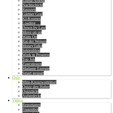
Emma Amour
Nachtschicht
Rauszeit
Gärtner Graf
KI-Kosmos
Loading …
Down by Law
Move on up
Watts On
Rat der Weisen
MoneyTalks
Sektenblog
Work in Progress
Top Job
Zugestiegen
Madame Energie
Smart gespart
Quiz
Mini-Kreuzworträtsel
Quizz den Huber
Quizzticle
Aufgedeckt
Videos
Reportagen
Fragenbot