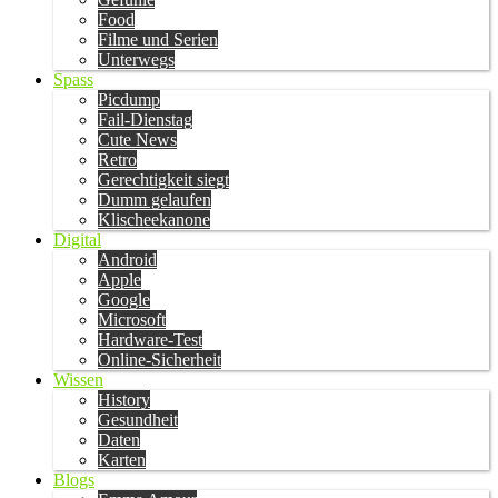
Food
Filme und Serien
Unterwegs
Spass
Picdump
Fail-Dienstag
Cute News
Retro
Gerechtigkeit siegt
Dumm gelaufen
Klischeekanone
Digital
Android
Apple
Google
Microsoft
Hardware-Test
Online-Sicherheit
Wissen
History
Gesundheit
Daten
Karten
Blogs