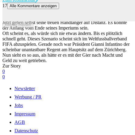
17
Alle Kommentare anzeigen
Die Schlinge um Infantinos Hals zieht sich zu
Wie ein Autokrat herrscht Gianni Infantino über den Weltfussball.
Jetzt gehen selbst seine treuen Handlanger auf Distanz. Es könnte
Beitrag melden
der Anfang vom Ende seines Imperiums sein.
Oft scheint es, als würde sich nie etwas ändern. Bis es plötzlich
schnell geht. Dieses Szenario scheint sich im Weltfussballverband
FIFA abzuspielen. Gerade noch war Präsident Gianni Infantino der
scheinbar unantastbare Regent am Hauptsitz auf dem Zürichberg.
Nun sieht es so aus, als hätte er es mit der Gier nach Macht und
Geld zu weit getrieben.
Zur Story
0
0
Newsletter
Werbung / PR
Jobs
Impressum
AGB
Datenschutz