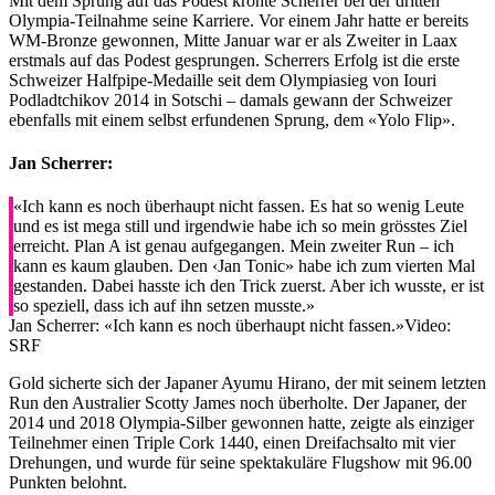
Mit dem Sprung auf das Podest krönte Scherrer bei der dritten
Olympia-Teilnahme seine Karriere. Vor einem Jahr hatte er bereits
WM-Bronze gewonnen, Mitte Januar war er als Zweiter in Laax
erstmals auf das Podest gesprungen. Scherrers Erfolg ist die erste
Schweizer Halfpipe-Medaille seit dem Olympiasieg von Iouri
Podladtchikov 2014 in Sotschi – damals gewann der Schweizer
ebenfalls mit einem selbst erfundenen Sprung, dem «Yolo Flip».
Jan Scherrer:
«Ich kann es noch überhaupt nicht fassen. Es hat so wenig Leute
und es ist mega still und irgendwie habe ich so mein grösstes Ziel
erreicht. Plan A ist genau aufgegangen. Mein zweiter Run – ich
kann es kaum glauben. Den ‹Jan Tonic» habe ich zum vierten Mal
gestanden. Dabei hasste ich den Trick zuerst. Aber ich wusste, er ist
so speziell, dass ich auf ihn setzen musste.»
Jan Scherrer: «Ich kann es noch überhaupt nicht fassen.»
Video:
SRF
Gold sicherte sich der Japaner Ayumu Hirano, der mit seinem letzten
Run den Australier Scotty James noch überholte. Der Japaner, der
2014 und 2018 Olympia-Silber gewonnen hatte, zeigte als einziger
Teilnehmer einen Triple Cork 1440, einen Dreifachsalto mit vier
Drehungen, und wurde für seine spektakuläre Flugshow mit 96.00
Punkten belohnt.