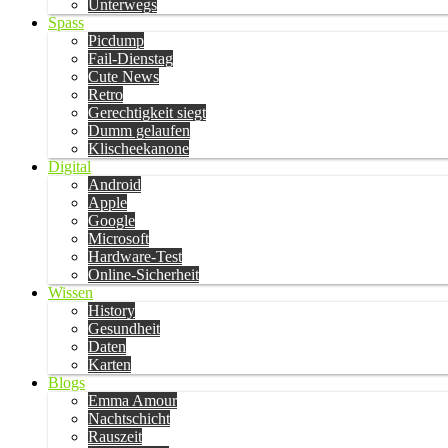
Unterwegs
Spass
Picdump
Fail-Dienstag
Cute News
Retro
Gerechtigkeit siegt
Dumm gelaufen
Klischeekanone
Digital
Android
Apple
Google
Microsoft
Hardware-Test
Online-Sicherheit
Wissen
History
Gesundheit
Daten
Karten
Blogs
Emma Amour
Nachtschicht
Rauszeit