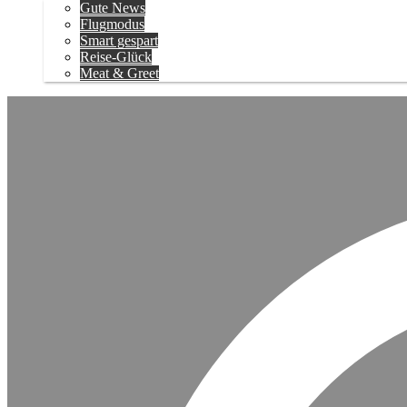
Gute News
Flugmodus
Smart gespart
Reise-Glück
Meat & Greet