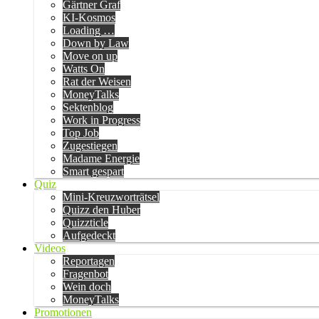
Gärtner Graf
KI-Kosmos
Loading …
Down by Law
Move on up
Watts On
Rat der Weisen
MoneyTalks
Sektenblog
Work in Progress
Top Job
Zugestiegen
Madame Energie
Smart gespart
Quiz
Mini-Kreuzworträtsel
Quizz den Huber
Quizzticle
Aufgedeckt
Videos
Reportagen
Fragenbot
Wein doch
MoneyTalks
Promotionen