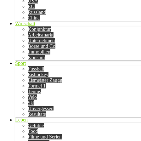
USA
EU
Russland
China
Wirtschaft
Konjunktur
Arbeitsmarkt
Unternehmen
Börse und Co
Immobilien
Konsum
Sport
Fussball
Eishockey
Eismeister Zaugg
Formel 1
Tennis
Velo
Ski
Unvergessen
Resultate
Leben
Gefühle
Food
Filme und Serien