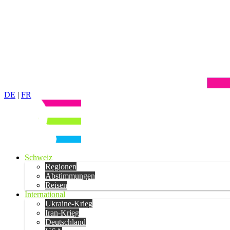
DE
|
FR
Schweiz
Regionen
Abstimmungen
Reisen
International
Ukraine-Krieg
Iran-Krieg
Deutschland