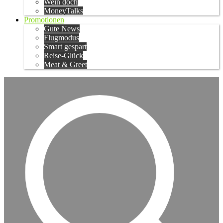
Wein doch
MoneyTalks
Promotionen
Gute News
Flugmodus
Smart gespart
Reise-Glück
Meat & Greet