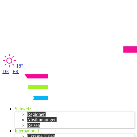
18°
DE
|
FR
Schweiz
Regionen
Abstimmungen
Reisen
International
Ukraine-Krieg