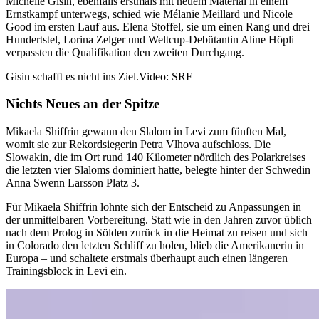
Michelle Gisin, ebenfalls erstmals mit neuem Material in einem
Ernstkampf unterwegs, schied wie Mélanie Meillard und Nicole
Good im ersten Lauf aus. Elena Stoffel, sie um einen Rang und drei
Hundertstel, Lorina Zelger und Weltcup-Debütantin Aline Höpli
verpassten die Qualifikation den zweiten Durchgang.
Gisin schafft es nicht ins Ziel.
Video: SRF
Nichts Neues an der Spitze
Mikaela Shiffrin gewann den Slalom in Levi zum fünften Mal,
womit sie zur Rekordsiegerin Petra Vlhova aufschloss. Die
Slowakin, die im Ort rund 140 Kilometer nördlich des Polarkreises
die letzten vier Slaloms dominiert hatte, belegte hinter der Schwedin
Anna Swenn Larsson Platz 3.
Für Mikaela Shiffrin lohnte sich der Entscheid zu Anpassungen in
der unmittelbaren Vorbereitung. Statt wie in den Jahren zuvor üblich
nach dem Prolog in Sölden zurück in die Heimat zu reisen und sich
in Colorado den letzten Schliff zu holen, blieb die Amerikanerin in
Europa – und schaltete erstmals überhaupt auch einen längeren
Trainingsblock in Levi ein.