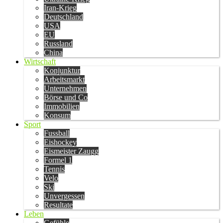
Iran-Krieg
Deutschland
USA
EU
Russland
China
Wirtschaft
Konjunktur
Arbeitsmarkt
Unternehmen
Börse und Co
Immobilien
Konsum
Sport
Fussball
Eishockey
Eismeister Zaugg
Formel 1
Tennis
Velo
Ski
Unvergessen
Resultate
Leben
Gefühle