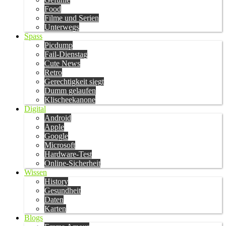
Food
Filme und Serien
Unterwegs
Spass
Picdump
Fail-Dienstag
Cute News
Retro
Gerechtigkeit siegt
Dumm gelaufen
Klischeekanone
Digital
Android
Apple
Google
Microsoft
Hardware-Test
Online-Sicherheit
Wissen
History
Gesundheit
Daten
Karten
Blogs