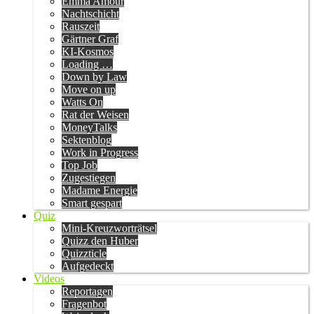
Emma Amour
Nachtschicht
Rauszeit
Gärtner Graf
KI-Kosmos
Loading …
Down by Law
Move on up
Watts On
Rat der Weisen
MoneyTalks
Sektenblog
Work in Progress
Top Job
Zugestiegen
Madame Energie
Smart gespart
Quiz
Mini-Kreuzworträtsel
Quizz den Huber
Quizzticle
Aufgedeckt
Videos
Reportagen
Fragenbot