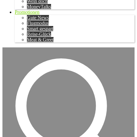
Wein doch
MoneyTalks
Promotionen
Gute News
Flugmodus
Smart gespart
Reise-Glück
Meat & Greet