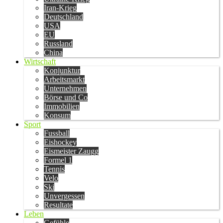
Iran-Krieg
Deutschland
USA
EU
Russland
China
Wirtschaft
Konjunktur
Arbeitsmarkt
Unternehmen
Börse und Co
Immobilien
Konsum
Sport
Fussball
Eishockey
Eismeister Zaugg
Formel 1
Tennis
Velo
Ski
Unvergessen
Resultate
Leben
Gefühle