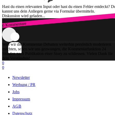
Hast du einen relevanten Input oder hast du einen Fehler entdeckt? D
kannst uns dein Anliegen gerne via Formular übermitteln.
Diskussion wird geladen...
0 Kommentare
Zum Login
Weil wir die Kommentar-Debatten weiterhin persönlich moderieren
möchten, sehen wir uns gezwungen, die Kommentarfunktion 24
Stunden nach Publikation einer Story zu schliessen. Vielen Dank für
dein Verständnis!
0
0
Newsletter
Werbung / PR
Jobs
Impressum
AGB
Datenschutz