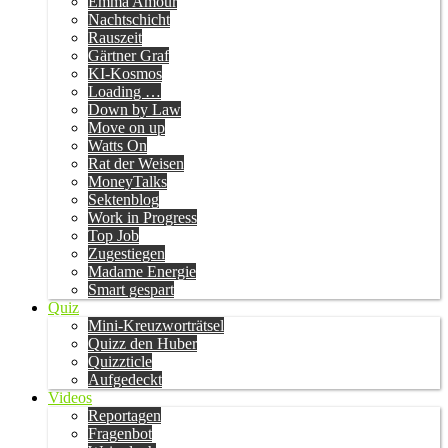
Emma Amour
Nachtschicht
Rauszeit
Gärtner Graf
KI-Kosmos
Loading …
Down by Law
Move on up
Watts On
Rat der Weisen
MoneyTalks
Sektenblog
Work in Progress
Top Job
Zugestiegen
Madame Energie
Smart gespart
Quiz
Mini-Kreuzworträtsel
Quizz den Huber
Quizzticle
Aufgedeckt
Videos
Reportagen
Fragenbot