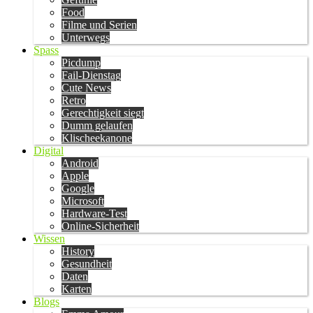
Food
Filme und Serien
Unterwegs
Spass
Picdump
Fail-Dienstag
Cute News
Retro
Gerechtigkeit siegt
Dumm gelaufen
Klischeekanone
Digital
Android
Apple
Google
Microsoft
Hardware-Test
Online-Sicherheit
Wissen
History
Gesundheit
Daten
Karten
Blogs