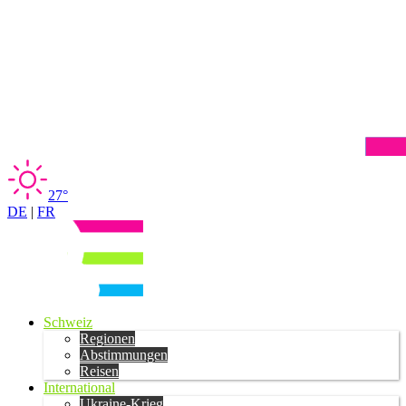
27°
DE
|
FR
Schweiz
Regionen
Abstimmungen
Reisen
International
Ukraine-Krieg