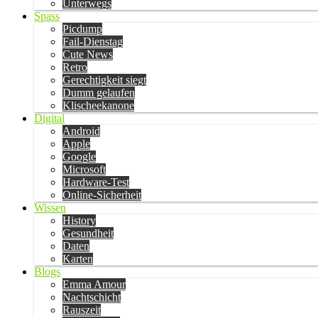
Unterwegs
Spass
Picdump
Fail-Dienstag
Cute News
Retro
Gerechtigkeit siegt
Dumm gelaufen
Klischeekanone
Digital
Android
Apple
Google
Microsoft
Hardware-Test
Online-Sicherheit
Wissen
History
Gesundheit
Daten
Karten
Blogs
Emma Amour
Nachtschicht
Rauszeit