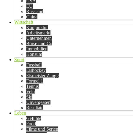
USA
EU
Russland
China
Wirtschaft
Konjunktur
Arbeitsmarkt
Unternehmen
Börse und Co
Immobilien
Konsum
Sport
Fussball
Eishockey
Eismeister Zaugg
Formel 1
Tennis
Velo
Ski
Unvergessen
Resultate
Leben
Gefühle
Food
Filme und Serien