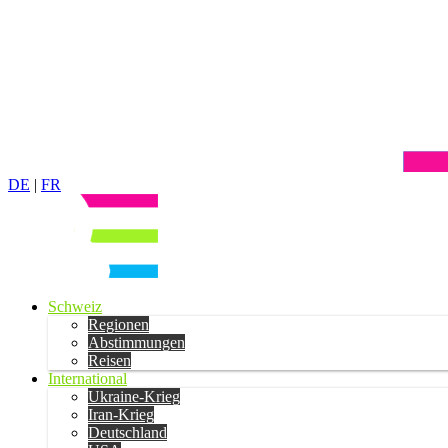
DE
|
FR
Schweiz
Regionen
Abstimmungen
Reisen
International
Ukraine-Krieg
Iran-Krieg
Deutschland