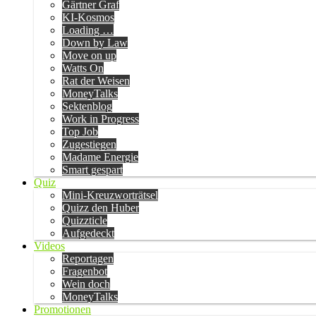
Gärtner Graf
KI-Kosmos
Loading …
Down by Law
Move on up
Watts On
Rat der Weisen
MoneyTalks
Sektenblog
Work in Progress
Top Job
Zugestiegen
Madame Energie
Smart gespart
Quiz
Mini-Kreuzworträtsel
Quizz den Huber
Quizzticle
Aufgedeckt
Videos
Reportagen
Fragenbot
Wein doch
MoneyTalks
Promotionen