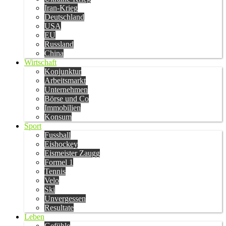
Iran-Krieg
Deutschland
USA
EU
Russland
China
Wirtschaft
Konjunktur
Arbeitsmarkt
Unternehmen
Börse und Co
Immobilien
Konsum
Sport
Fussball
Eishockey
Eismeister Zaugg
Formel 1
Tennis
Velo
Ski
Unvergessen
Resultate
Leben
Gefühle