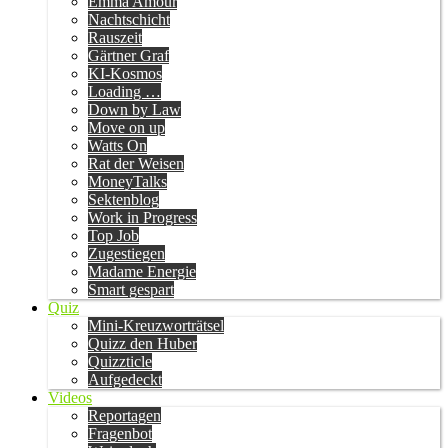
Emma Amour
Nachtschicht
Rauszeit
Gärtner Graf
KI-Kosmos
Loading …
Down by Law
Move on up
Watts On
Rat der Weisen
MoneyTalks
Sektenblog
Work in Progress
Top Job
Zugestiegen
Madame Energie
Smart gespart
Quiz
Mini-Kreuzworträtsel
Quizz den Huber
Quizzticle
Aufgedeckt
Videos
Reportagen
Fragenbot