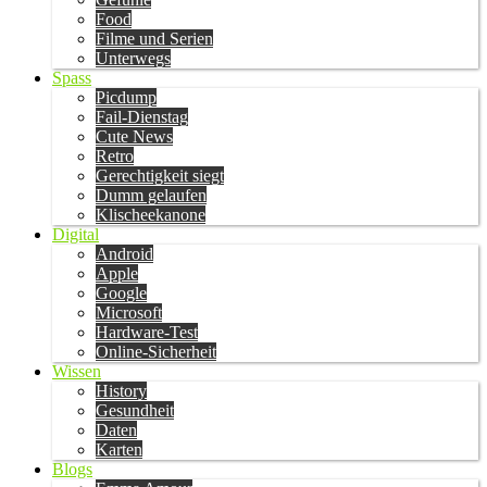
Food
Filme und Serien
Unterwegs
Spass
Picdump
Fail-Dienstag
Cute News
Retro
Gerechtigkeit siegt
Dumm gelaufen
Klischeekanone
Digital
Android
Apple
Google
Microsoft
Hardware-Test
Online-Sicherheit
Wissen
History
Gesundheit
Daten
Karten
Blogs