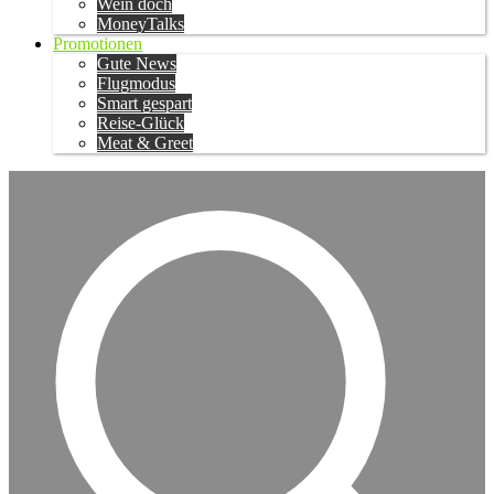
Wein doch
MoneyTalks
Promotionen
Gute News
Flugmodus
Smart gespart
Reise-Glück
Meat & Greet