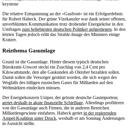
keystone
Die relative Entspannung an der «Gasfront» ist ein Erfolgserlebnis
für Robert Habeck. Der grüne Vizekanzler war dank seiner offenen,
unverblümten Kommunikation trotz drohender Energiekrise in den
Umfragen
zum beliebtesten deutschen Politiker aufgestiegen
. In den
letzten Tagen jedoch erlitt das Strahle-Image des Ministers einige
Kratzer.
Reizthema Gasumlage
Grund ist die Gasumlage. Hinter diesem typisch deutschen
Bürokratie-Unwort steckt ein Zuschlag von 2,4 Cent pro
Kilowattstunde, den alle Gaskunden ab Oktober bezahlen sollen.
Damit sollen die Versorger gestützt werden, die sich wegen des
Wegfalls des billigen russischen Gases für Milliarden auf den
Weltmärkten eindecken müssen.
Der Energiekonzern Uniper, der grösste deutsche Gasimporteur,
geriet deshalb in akute finanzielle Schieflage
. Allerdings profitieren
von der Gasumlage auch Firmen, die in anderen Bereichen
Milliardengewinne einfahren. Habeck geriet
in der regierenden
Ampel-Koalition unter Druck
, weshalb er am Sonntag Änderungen
in Aussicht stellte.