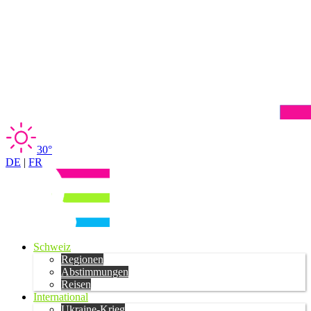
30°
DE
|
FR
Schweiz
Regionen
Abstimmungen
Reisen
International
Ukraine-Krieg