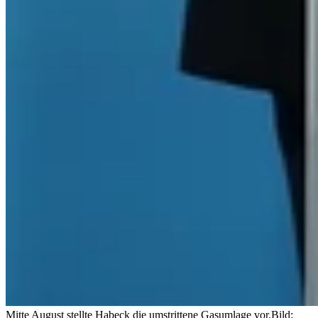
Mitte August stellte Habeck die umstrittene Gasumlage vor.
Bild: