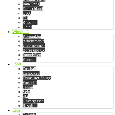
Iran-Krieg
Deutschland
USA
EU
Russland
China
Wirtschaft
Konjunktur
Arbeitsmarkt
Unternehmen
Börse und Co
Immobilien
Konsum
Sport
Fussball
Eishockey
Eismeister Zaugg
Formel 1
Tennis
Velo
Ski
Unvergessen
Resultate
Leben
Gefühle