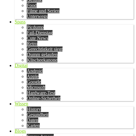
Food
Filme und Serien
Unterwegs
Spass
Picdump
Fail-Dienstag
Cute News
Retro
Gerechtigkeit siegt
Dumm gelaufen
Klischeekanone
Digital
Android
Apple
Google
Microsoft
Hardware-Test
Online-Sicherheit
Wissen
History
Gesundheit
Daten
Karten
Blogs