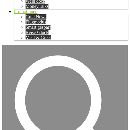
Wein doch
MoneyTalks
Promotionen
Gute News
Flugmodus
Smart gespart
Reise-Glück
Meat & Greet