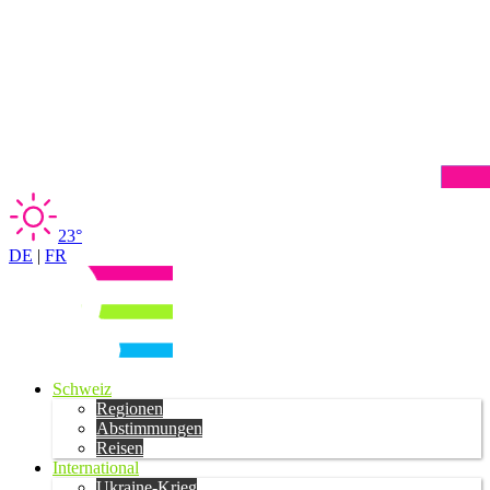
23°
DE
|
FR
Schweiz
Regionen
Abstimmungen
Reisen
International
Ukraine-Krieg