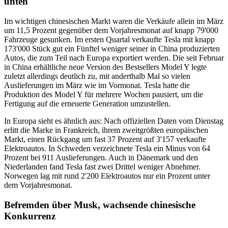
unten
Im wichtigen chinesischen Markt waren die Verkäufe allein im März
um 11,5 Prozent gegenüber dem Vorjahresmonat auf knapp 79'000
Fahrzeuge gesunken. Im ersten Quartal verkaufte Tesla mit knapp
173'000 Stück gut ein Fünftel weniger seiner in China produzierten
Autos, die zum Teil nach Europa exportiert werden. Die seit Februar
in China erhältliche neue Version des Bestsellers Model Y legte
zuletzt allerdings deutlich zu, mit anderthalb Mal so vielen
Auslieferungen im März wie im Vormonat. Tesla hatte die
Produktion des Model Y für mehrere Wochen pausiert, um die
Fertigung auf die erneuerte Generation umzustellen.
In Europa sieht es ähnlich aus: Nach offiziellen Daten vom Dienstag
erlitt die Marke in Frankreich, ihrem zweitgrößten europäischen
Markt, einen Rückgang um fast 37 Prozent auf 3'157 verkaufte
Elektroautos. In Schweden verzeichnete Tesla ein Minus von 64
Prozent bei 911 Auslieferungen. Auch in Dänemark und den
Niederlanden fand Tesla fast zwei Drittel weniger Abnehmer.
Norwegen lag mit rund 2'200 Elektroautos nur ein Prozent unter
dem Vorjahresmonat.
Befremden über Musk, wachsende chinesische
Konkurrenz