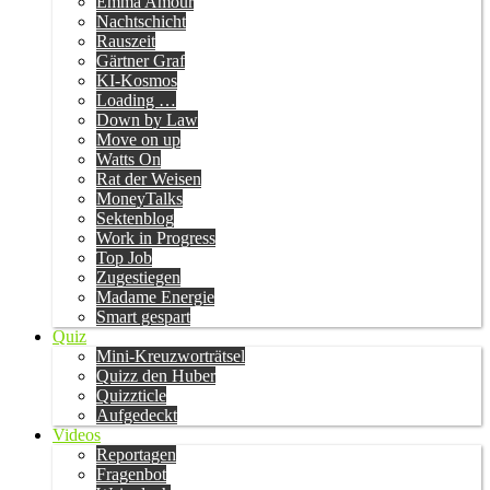
Emma Amour
Nachtschicht
Rauszeit
Gärtner Graf
KI-Kosmos
Loading …
Down by Law
Move on up
Watts On
Rat der Weisen
MoneyTalks
Sektenblog
Work in Progress
Top Job
Zugestiegen
Madame Energie
Smart gespart
Quiz
Mini-Kreuzworträtsel
Quizz den Huber
Quizzticle
Aufgedeckt
Videos
Reportagen
Fragenbot