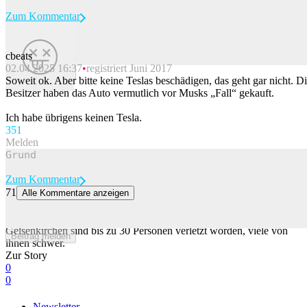
Zum Kommentar
cbeats
02.04.2025 16:37
registriert Juni 2017
Beitrag melden
Soweit ok. Aber bitte keine Teslas beschädigen, das geht gar nicht. D
Besitzer haben das Auto vermutlich vor Musks „Fall“ gekauft.
Ich habe übrigens keinen Tesla.
35
1
Melden
Zum Kommentar
71
Alle Kommentare anzeigen
Schwerer Tramunfall in Gelsenkirchen – 30 Verletzte
Bei einem Strassenbahnunfall in der westdeutschen Stadt
Gelsenkirchen sind bis zu 30 Personen verletzt worden, viele von
Beitrag melden
ihnen schwer.
Zur Story
0
0
Newsletter