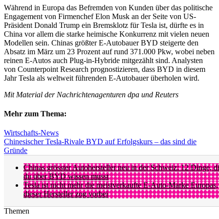
Während in Europa das Befremden von Kunden über das politische
Engagement von Firmenchef Elon Musk an der Seite von US-
Präsident Donald Trump ein Bremsklotz für Tesla ist, dürfte es in
China vor allem die starke heimische Konkurrenz mit vielen neuen
Modellen sein. Chinas größter E-Autobauer BYD steigerte den
Absatz im März um 23 Prozent auf rund 371.000 Pkw, wobei neben
reinen E-Autos auch Plug-in-Hybride mitgezählt sind. Analysten
von Counterpoint Research prognostizieren, dass BYD in diesem
Jahr Tesla als weltweit führenden E-Autobauer überholen wird.
Mit Material der Nachrichtenagenturen dpa und Reuters
Mehr zum Thema:
Wirtschafts-News
Chinesischer Tesla-Rivale BYD auf Erfolgskurs – das sind die
Gründe
Chinas grösster Autohersteller neu in der Schweiz: 12 Dinge, d
du über BYD wissen musst
Tesla ist nicht mehr die meistverkaufte E-Auto-Marke Europas,
dieser Hersteller zog vorbei
Themen