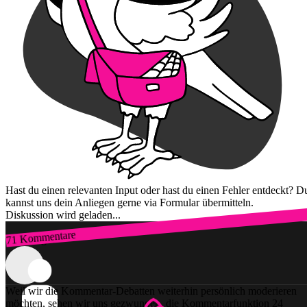
Hast du einen relevanten Input oder hast du einen Fehler entdeckt? D
kannst uns dein Anliegen gerne via Formular übermitteln.
Diskussion wird geladen...
71 Kommentare
Zum Login
Weil wir die Kommentar-Debatten weiterhin persönlich moderieren
möchten, sehen wir uns gezwungen, die Kommentarfunktion 24