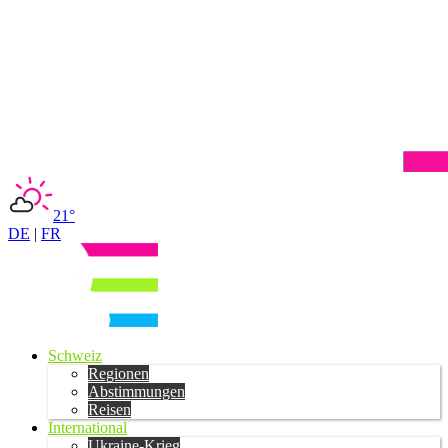
21°
DE
|
FR
Schweiz
Regionen
Abstimmungen
Reisen
International
Ukraine-Krieg