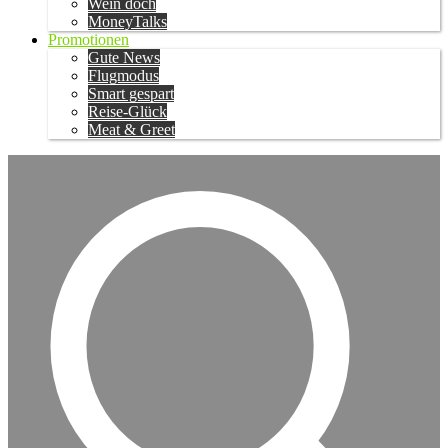
Wein doch
MoneyTalks
Promotionen
Gute News
Flugmodus
Smart gespart
Reise-Glück
Meat & Greet