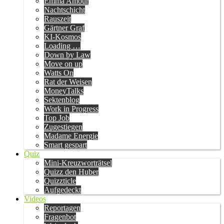
Emma Amour
Nachtschicht
Rauszeit
Gärtner Graf
KI-Kosmos
Loading …
Down by Law
Move on up
Watts On
Rat der Weisen
MoneyTalks
Sektenblog
Work in Progress
Top Job
Zugestiegen
Madame Energie
Smart gespart
Quiz
Mini-Kreuzworträtsel
Quizz den Huber
Quizzticle
Aufgedeckt
Videos
Reportagen
Fragenbot