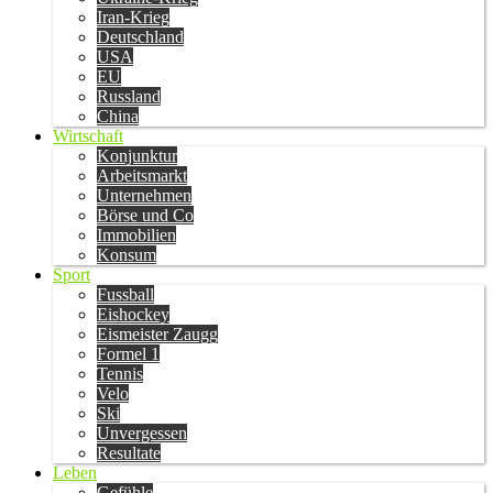
Iran-Krieg
Deutschland
USA
EU
Russland
China
Wirtschaft
Konjunktur
Arbeitsmarkt
Unternehmen
Börse und Co
Immobilien
Konsum
Sport
Fussball
Eishockey
Eismeister Zaugg
Formel 1
Tennis
Velo
Ski
Unvergessen
Resultate
Leben
Gefühle