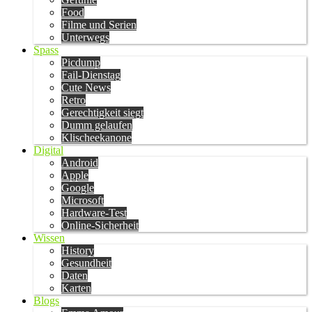
Food
Filme und Serien
Unterwegs
Spass
Picdump
Fail-Dienstag
Cute News
Retro
Gerechtigkeit siegt
Dumm gelaufen
Klischeekanone
Digital
Android
Apple
Google
Microsoft
Hardware-Test
Online-Sicherheit
Wissen
History
Gesundheit
Daten
Karten
Blogs