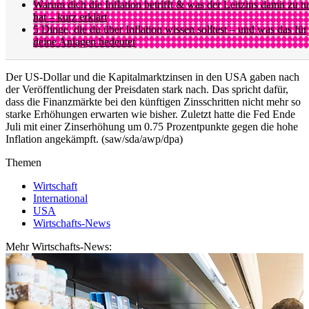
Warum dich die Inflation betrifft & was der Leitzins damit zu t
hat – kurz erklärt
5 Dinge, die du über Inflation wissen solltest – und was das für
deine Anlagen bedeutet
Der US-Dollar und die Kapitalmarktzinsen in den USA gaben nach
der Veröffentlichung der Preisdaten stark nach. Das spricht dafür,
dass die Finanzmärkte bei den künftigen Zinsschritten nicht mehr so
starke Erhöhungen erwarten wie bisher. Zuletzt hatte die Fed Ende
Juli mit einer Zinserhöhung um 0.75 Prozentpunkte gegen die hohe
Inflation angekämpft. (saw/sda/awp/dpa)
Themen
Wirtschaft
International
USA
Wirtschafts-News
Mehr Wirtschafts-News: