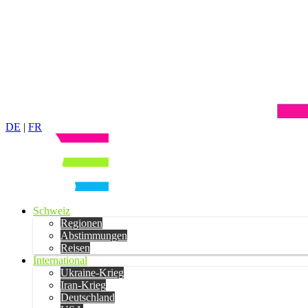
DE
|
FR
Schweiz
Regionen
Abstimmungen
Reisen
International
Ukraine-Krieg
Iran-Krieg
Deutschland