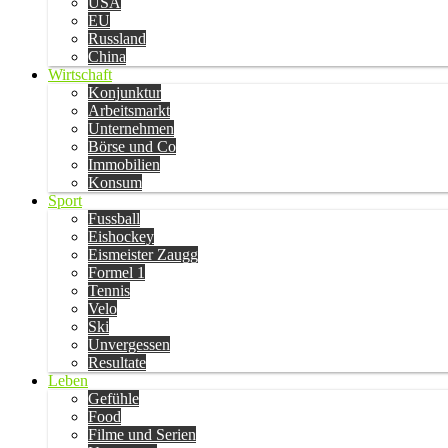
USA
EU
Russland
China
Wirtschaft
Konjunktur
Arbeitsmarkt
Unternehmen
Börse und Co
Immobilien
Konsum
Sport
Fussball
Eishockey
Eismeister Zaugg
Formel 1
Tennis
Velo
Ski
Unvergessen
Resultate
Leben
Gefühle
Food
Filme und Serien