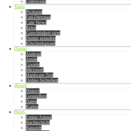
Unterwegs
Spass
Picdump
Fail-Dienstag
Cute News
Retro
Gerechtigkeit siegt
Dumm gelaufen
Klischeekanone
Digital
Android
Apple
Google
Microsoft
Hardware-Test
Online-Sicherheit
Wissen
History
Gesundheit
Daten
Karten
Blogs
Emma Amour
Nachtschicht
Rauszeit