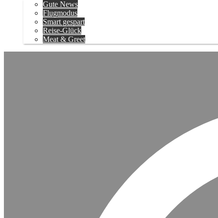
Gute News
Flugmodus
Smart gespart
Reise-Glück
Meat & Greet