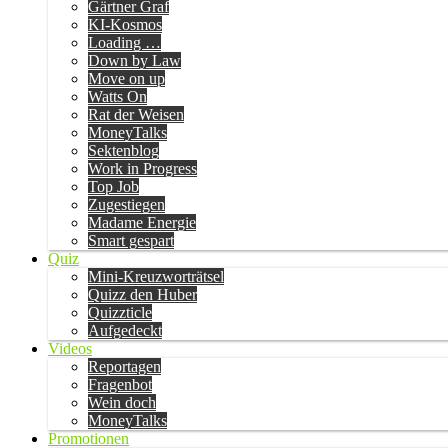
Gärtner Graf
KI-Kosmos
Loading …
Down by Law
Move on up
Watts On
Rat der Weisen
MoneyTalks
Sektenblog
Work in Progress
Top Job
Zugestiegen
Madame Energie
Smart gespart
Quiz
Mini-Kreuzworträtsel
Quizz den Huber
Quizzticle
Aufgedeckt
Videos
Reportagen
Fragenbot
Wein doch
MoneyTalks
Promotionen