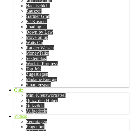
Emma Amour
Nachtschicht
Rauszeit
Gärtner Graf
KI-Kosmos
Loading …
Down by Law
Move on up
Watts On
Rat der Weisen
MoneyTalks
Sektenblog
Work in Progress
Top Job
Zugestiegen
Madame Energie
Smart gespart
Quiz
Mini-Kreuzworträtsel
Quizz den Huber
Quizzticle
Aufgedeckt
Videos
Reportagen
Fragenbot