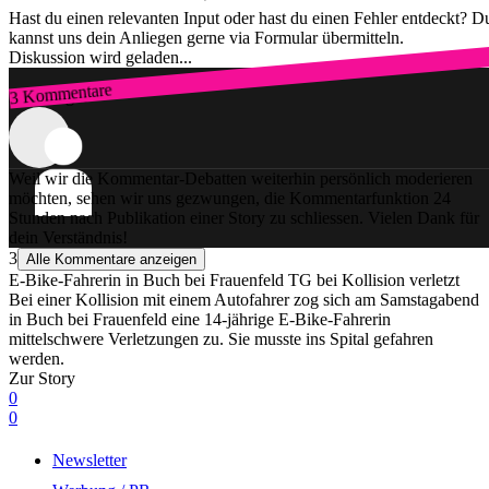
Hast du einen relevanten Input oder hast du einen Fehler entdeckt? D
kannst uns dein Anliegen gerne via Formular übermitteln.
Diskussion wird geladen...
3 Kommentare
Zum Login
Weil wir die Kommentar-Debatten weiterhin persönlich moderieren
möchten, sehen wir uns gezwungen, die Kommentarfunktion 24
Stunden nach Publikation einer Story zu schliessen. Vielen Dank für
dein Verständnis!
3
Alle Kommentare anzeigen
E-Bike-Fahrerin in Buch bei Frauenfeld TG bei Kollision verletzt
Bei einer Kollision mit einem Autofahrer zog sich am Samstagabend
in Buch bei Frauenfeld eine 14-jährige E-Bike-Fahrerin
mittelschwere Verletzungen zu. Sie musste ins Spital gefahren
werden.
Zur Story
0
0
Newsletter