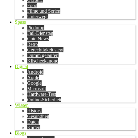
Food
Filme und Serien
Unterwegs
Spass
Picdump
Fail-Dienstag
Cute News
Retro
Gerechtigkeit siegt
Dumm gelaufen
Klischeekanone
Digital
Android
Apple
Google
Microsoft
Hardware-Test
Online-Sicherheit
Wissen
History
Gesundheit
Daten
Karten
Blogs