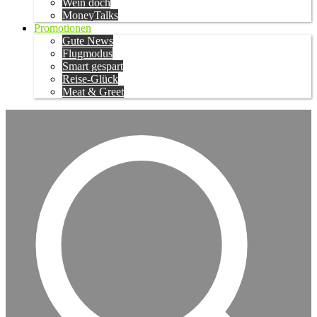
Wein doch
MoneyTalks
Promotionen
Gute News
Flugmodus
Smart gespart
Reise-Glück
Meat & Greet