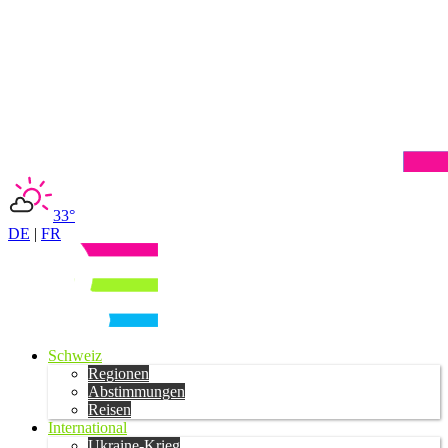
33°
DE
|
FR
Schweiz
Regionen
Abstimmungen
Reisen
International
Ukraine-Krieg