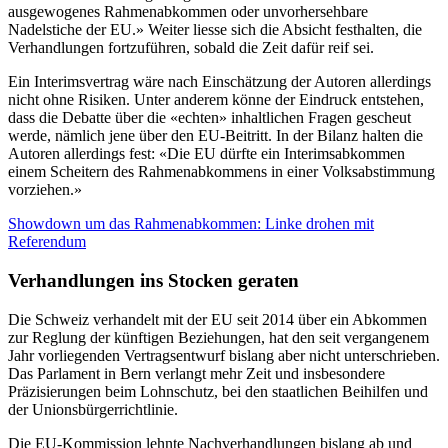
ausgewogenes Rahmenabkommen oder unvorhersehbare
Nadelstiche der EU.» Weiter liesse sich die Absicht festhalten, die
Verhandlungen fortzuführen, sobald die Zeit dafür reif sei.
Ein Interimsvertrag wäre nach Einschätzung der Autoren allerdings
nicht ohne Risiken. Unter anderem könne der Eindruck entstehen,
dass die Debatte über die «echten» inhaltlichen Fragen gescheut
werde, nämlich jene über den EU-Beitritt. In der Bilanz halten die
Autoren allerdings fest: «Die EU dürfte ein Interimsabkommen
einem Scheitern des Rahmenabkommens in einer Volksabstimmung
vorziehen.»
Showdown um das Rahmenabkommen: Linke drohen mit
Referendum
Verhandlungen ins Stocken geraten
Die Schweiz verhandelt mit der EU seit 2014 über ein Abkommen
zur Reglung der künftigen Beziehungen, hat den seit vergangenem
Jahr vorliegenden Vertragsentwurf bislang aber nicht unterschrieben.
Das Parlament in Bern verlangt mehr Zeit und insbesondere
Präzisierungen beim Lohnschutz, bei den staatlichen Beihilfen und
der Unionsbürgerrichtlinie.
Die EU-Kommission lehnte Nachverhandlungen bislang ab und