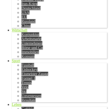
Iran-Krieg
Deutschland
USA
EU
Russland
China
Wirtschaft
Konjunktur
Arbeitsmarkt
Unternehmen
Börse und Co
Immobilien
Konsum
Sport
Fussball
Eishockey
Eismeister Zaugg
Formel 1
Tennis
Velo
Ski
Unvergessen
Resultate
Leben
Gefühle