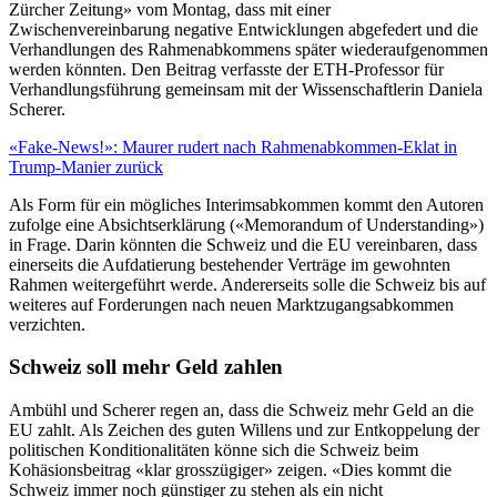
Zürcher Zeitung» vom Montag, dass mit einer
Zwischenvereinbarung negative Entwicklungen abgefedert und die
Verhandlungen des Rahmenabkommens später wiederaufgenommen
werden könnten. Den Beitrag verfasste der ETH-Professor für
Verhandlungsführung gemeinsam mit der Wissenschaftlerin Daniela
Scherer.
«Fake-News!»: Maurer rudert nach Rahmenabkommen-Eklat in
Trump-Manier zurück
Als Form für ein mögliches Interimsabkommen kommt den Autoren
zufolge eine Absichtserklärung («Memorandum of Understanding»)
in Frage. Darin könnten die Schweiz und die EU vereinbaren, dass
einerseits die Aufdatierung bestehender Verträge im gewohnten
Rahmen weitergeführt werde. Andererseits solle die Schweiz bis auf
weiteres auf Forderungen nach neuen Marktzugangsabkommen
verzichten.
Schweiz soll mehr Geld zahlen
Ambühl und Scherer regen an, dass die Schweiz mehr Geld an die
EU zahlt. Als Zeichen des guten Willens und zur Entkoppelung der
politischen Konditionalitäten könne sich die Schweiz beim
Kohäsionsbeitrag «klar grosszügiger» zeigen. «Dies kommt die
Schweiz immer noch günstiger zu stehen als ein nicht