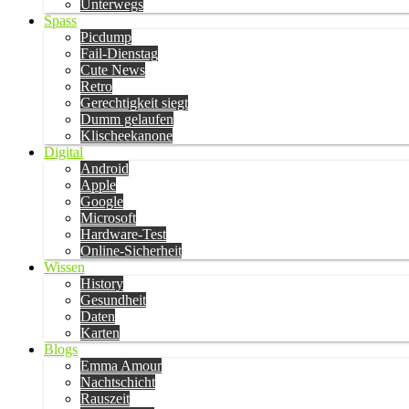
Unterwegs
Spass
Picdump
Fail-Dienstag
Cute News
Retro
Gerechtigkeit siegt
Dumm gelaufen
Klischeekanone
Digital
Android
Apple
Google
Microsoft
Hardware-Test
Online-Sicherheit
Wissen
History
Gesundheit
Daten
Karten
Blogs
Emma Amour
Nachtschicht
Rauszeit