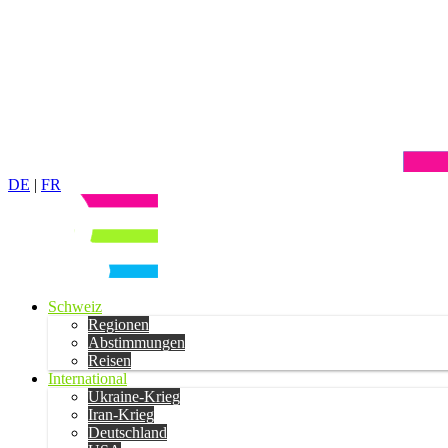
DE
|
FR
Schweiz
Regionen
Abstimmungen
Reisen
International
Ukraine-Krieg
Iran-Krieg
Deutschland