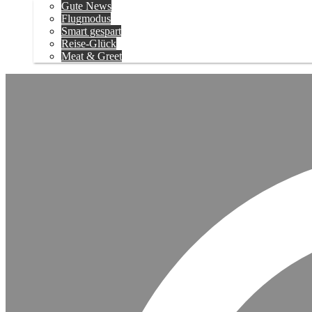
Gute News
Flugmodus
Smart gespart
Reise-Glück
Meat & Greet