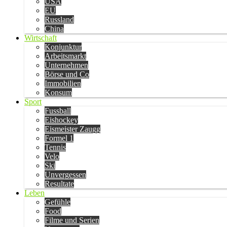
USA
EU
Russland
China
Wirtschaft
Konjunktur
Arbeitsmarkt
Unternehmen
Börse und Co
Immobilien
Konsum
Sport
Fussball
Eishockey
Eismeister Zaugg
Formel 1
Tennis
Velo
Ski
Unvergessen
Resultate
Leben
Gefühle
Food
Filme und Serien