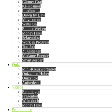
Gärtner Graf
KI-Kosmos
Loading …
Down by Law
Move on up
Watts On
Rat der Weisen
MoneyTalks
Sektenblog
Work in Progress
Top Job
Zugestiegen
Madame Energie
Smart gespart
Quiz
Mini-Kreuzworträtsel
Quizz den Huber
Quizzticle
Aufgedeckt
Videos
Reportagen
Fragenbot
Wein doch
MoneyTalks
Promotionen