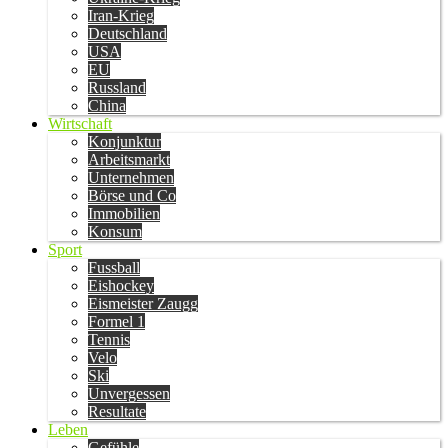
Iran-Krieg
Deutschland
USA
EU
Russland
China
Wirtschaft
Konjunktur
Arbeitsmarkt
Unternehmen
Börse und Co
Immobilien
Konsum
Sport
Fussball
Eishockey
Eismeister Zaugg
Formel 1
Tennis
Velo
Ski
Unvergessen
Resultate
Leben
Gefühle