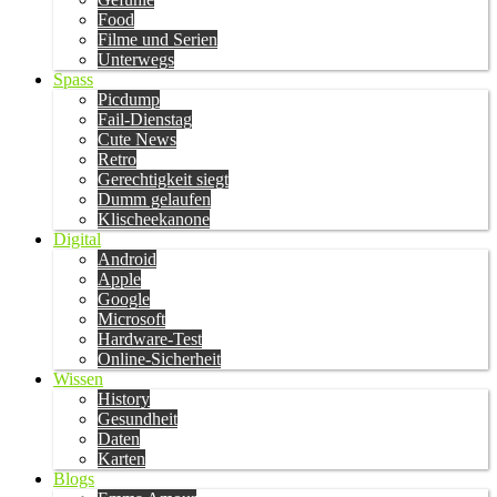
Food
Filme und Serien
Unterwegs
Spass
Picdump
Fail-Dienstag
Cute News
Retro
Gerechtigkeit siegt
Dumm gelaufen
Klischeekanone
Digital
Android
Apple
Google
Microsoft
Hardware-Test
Online-Sicherheit
Wissen
History
Gesundheit
Daten
Karten
Blogs