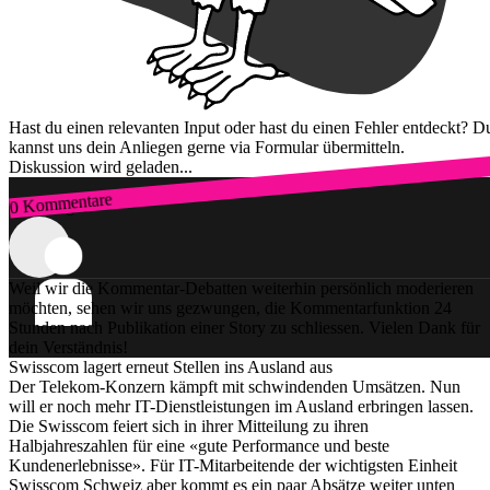
Hast du einen relevanten Input oder hast du einen Fehler entdeckt? D
kannst uns dein Anliegen gerne via Formular übermitteln.
Diskussion wird geladen...
0 Kommentare
Zum Login
Weil wir die Kommentar-Debatten weiterhin persönlich moderieren
möchten, sehen wir uns gezwungen, die Kommentarfunktion 24
Stunden nach Publikation einer Story zu schliessen. Vielen Dank für
dein Verständnis!
Swisscom lagert erneut Stellen ins Ausland aus
Der Telekom-Konzern kämpft mit schwindenden Umsätzen. Nun
will er noch mehr IT-Dienstleistungen im Ausland erbringen lassen.
Die Swisscom feiert sich in ihrer Mitteilung zu ihren
Halbjahreszahlen für eine «gute Performance und beste
Kundenerlebnisse». Für IT-Mitarbeitende der wichtigsten Einheit
Swisscom Schweiz aber kommt es ein paar Absätze weiter unten