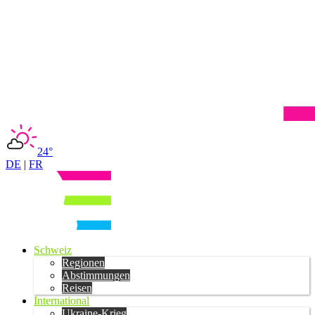
24°
DE
|
FR
Schweiz
Regionen
Abstimmungen
Reisen
International
Ukraine-Krieg