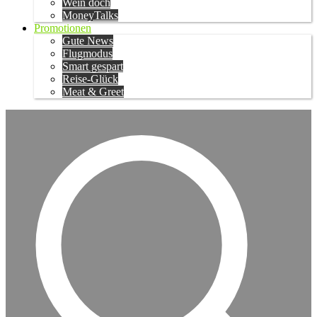
Wein doch
MoneyTalks
Promotionen
Gute News
Flugmodus
Smart gespart
Reise-Glück
Meat & Greet