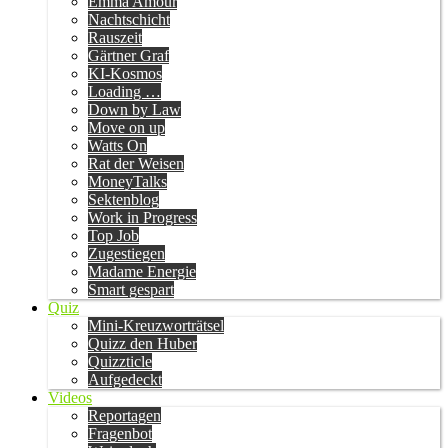
Emma Amour
Nachtschicht
Rauszeit
Gärtner Graf
KI-Kosmos
Loading …
Down by Law
Move on up
Watts On
Rat der Weisen
MoneyTalks
Sektenblog
Work in Progress
Top Job
Zugestiegen
Madame Energie
Smart gespart
Quiz
Mini-Kreuzworträtsel
Quizz den Huber
Quizzticle
Aufgedeckt
Videos
Reportagen
Fragenbot