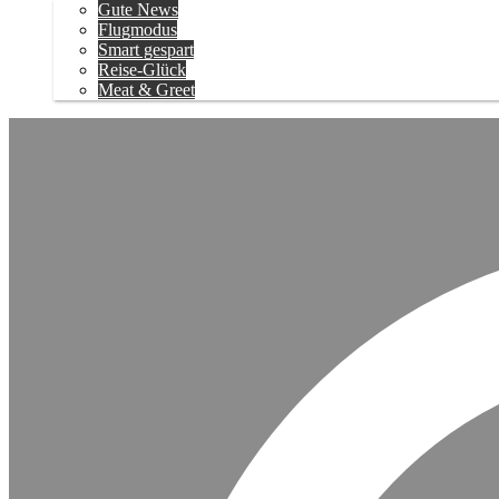
Gute News
Flugmodus
Smart gespart
Reise-Glück
Meat & Greet