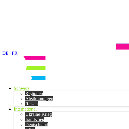
DE
|
FR
Schweiz
Regionen
Abstimmungen
Reisen
International
Ukraine-Krieg
Iran-Krieg
Deutschland