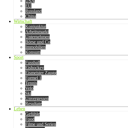
USA
EU
Russland
China
Wirtschaft
Konjunktur
Arbeitsmarkt
Unternehmen
Börse und Co
Immobilien
Konsum
Sport
Fussball
Eishockey
Eismeister Zaugg
Formel 1
Tennis
Velo
Ski
Unvergessen
Resultate
Leben
Gefühle
Food
Filme und Serien