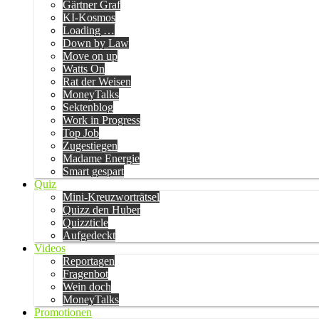
Gärtner Graf
KI-Kosmos
Loading …
Down by Law
Move on up
Watts On
Rat der Weisen
MoneyTalks
Sektenblog
Work in Progress
Top Job
Zugestiegen
Madame Energie
Smart gespart
Quiz
Mini-Kreuzworträtsel
Quizz den Huber
Quizzticle
Aufgedeckt
Videos
Reportagen
Fragenbot
Wein doch
MoneyTalks
Promotionen