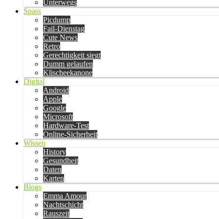
Unterwegs
Spass
Picdump
Fail-Dienstag
Cute News
Retro
Gerechtigkeit siegt
Dumm gelaufen
Klischeekanone
Digital
Android
Apple
Google
Microsoft
Hardware-Test
Online-Sicherheit
Wissen
History
Gesundheit
Daten
Karten
Blogs
Emma Amour
Nachtschicht
Rauszeit