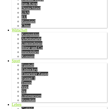
Iran-Krieg
Deutschland
USA
EU
Russland
China
Wirtschaft
Konjunktur
Arbeitsmarkt
Unternehmen
Börse und Co
Immobilien
Konsum
Sport
Fussball
Eishockey
Eismeister Zaugg
Formel 1
Tennis
Velo
Ski
Unvergessen
Resultate
Leben
Gefühle