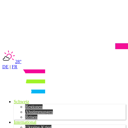
28°
DE
|
FR
Schweiz
Regionen
Abstimmungen
Reisen
International
Ukraine-Krieg