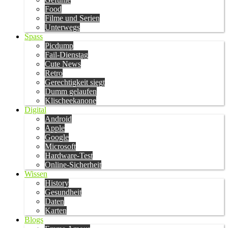
Food
Filme und Serien
Unterwegs
Spass
Picdump
Fail-Dienstag
Cute News
Retro
Gerechtigkeit siegt
Dumm gelaufen
Klischeekanone
Digital
Android
Apple
Google
Microsoft
Hardware-Test
Online-Sicherheit
Wissen
History
Gesundheit
Daten
Karten
Blogs