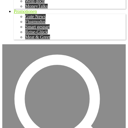
Wein doch
MoneyTalks
Promotionen
Gute News
Flugmodus
Smart gespart
Reise-Glück
Meat & Greet