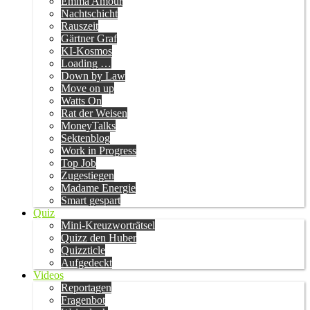
Emma Amour
Nachtschicht
Rauszeit
Gärtner Graf
KI-Kosmos
Loading …
Down by Law
Move on up
Watts On
Rat der Weisen
MoneyTalks
Sektenblog
Work in Progress
Top Job
Zugestiegen
Madame Energie
Smart gespart
Quiz
Mini-Kreuzworträtsel
Quizz den Huber
Quizzticle
Aufgedeckt
Videos
Reportagen
Fragenbot