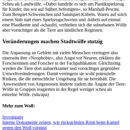
Scheu als Landwölfe. «Dabei handelte es sich um Plastikspielzeug
für Kinder, das wir auf Stäben befestigten», so Marshall-Pescini.
Zum Beispiel Schweinchen und Sandspiel-Kübeln. Waren auf solch
einem Stab statt eines Spielzeugschweins und -kübels auf einmal
eine Plastikente und -schaufel, verhielten sich die suburbanen Wölfe
aber vorsichtiger als die Tiere aus ländlichen Regionen.
Veränderungen machen Stadtwölfe stutzig
Die Anpassung an Gebiete mit vielen Menschen verringert also
einerseits ihre «Neophobie», also Angst vor Neuem, erklären die
Forscherinnen und Forscher in der Fachpublikation: Gleichzeitig
werden die Tiere dort aufmerksamer und vorsichtiger gegenüber
Umweltveränderungen. Damit verringern sie wohl potenzielle
Risiken, die die menschliche Umgebung für sie bereithält. Die
Anwesenheit von Artgenossen linderte zudem die Ängste der Tiere:
Wölfe in Gruppen reagierten in der Regel weniger scheu als
einzelne Wölfe. (sda/apa)
Mehr zum Wolf:
Investigativ
Interne Dokumente zeigen, wie rücksichtslos Rösti beim Kampf
gegen den Wolf vorging