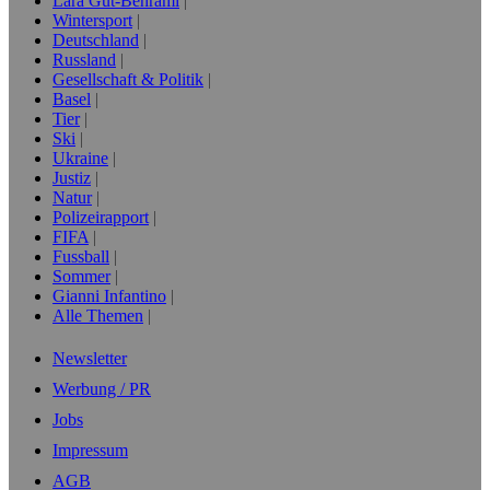
Lara Gut-Behrami
Wintersport
Deutschland
Russland
Gesellschaft & Politik
Basel
Tier
Ski
Ukraine
Justiz
Natur
Polizeirapport
FIFA
Fussball
Sommer
Gianni Infantino
Alle Themen
Newsletter
Werbung / PR
Jobs
Impressum
AGB