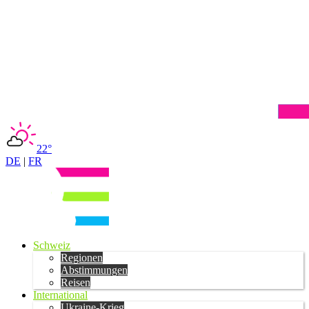
22°
DE
|
FR
Schweiz
Regionen
Abstimmungen
Reisen
International
Ukraine-Krieg