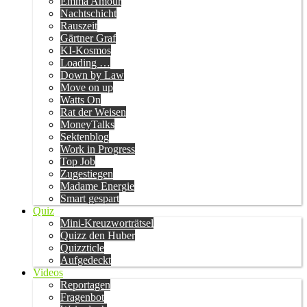
Emma Amour
Nachtschicht
Rauszeit
Gärtner Graf
KI-Kosmos
Loading …
Down by Law
Move on up
Watts On
Rat der Weisen
MoneyTalks
Sektenblog
Work in Progress
Top Job
Zugestiegen
Madame Energie
Smart gespart
Quiz
Mini-Kreuzworträtsel
Quizz den Huber
Quizzticle
Aufgedeckt
Videos
Reportagen
Fragenbot