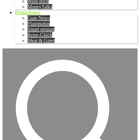
Wein doch
MoneyTalks
Promotionen
Gute News
Flugmodus
Smart gespart
Reise-Glück
Meat & Greet