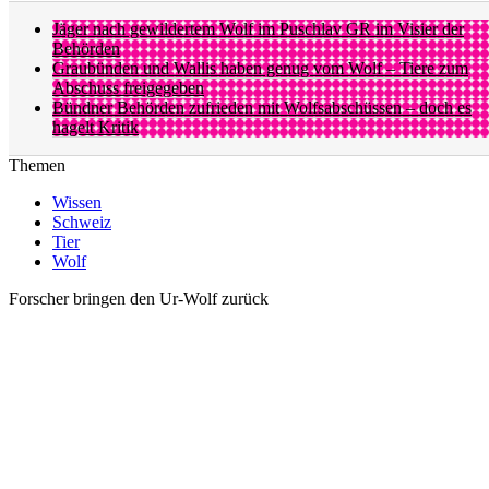
Jäger nach gewildertem Wolf im Puschlav GR im Visier der
Behörden
Graubünden und Wallis haben genug vom Wolf – Tiere zum
Abschuss freigegeben
Bündner Behörden zufrieden mit Wolfsabschüssen – doch es
hagelt Kritik
Themen
Wissen
Schweiz
Tier
Wolf
Forscher bringen den Ur-Wolf zurück