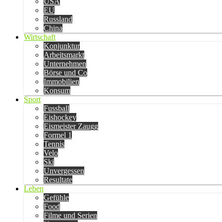
USA
EU
Russland
China
Wirtschaft
Konjunktur
Arbeitsmarkt
Unternehmen
Börse und Co
Immobilien
Konsum
Sport
Fussball
Eishockey
Eismeister Zaugg
Formel 1
Tennis
Velo
Ski
Unvergessen
Resultate
Leben
Gefühle
Food
Filme und Serien