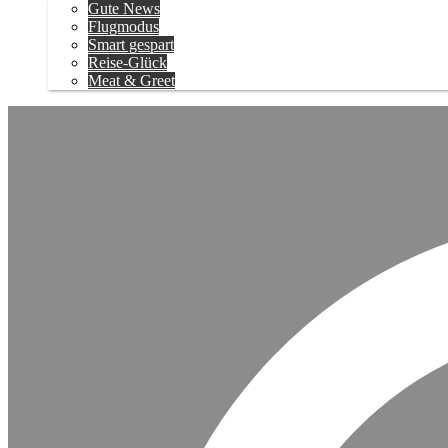
Gute News
Flugmodus
Smart gespart
Reise-Glück
Meat & Greet