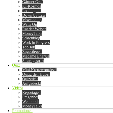
Gärtner Graf
KI-Kosmos
Loading …
Down by Law
Move on up
Watts On
Rat der Weisen
MoneyTalks
Sektenblog
Work in Progress
Top Job
Zugestiegen
Madame Energie
Smart gespart
Quiz
Mini-Kreuzworträtsel
Quizz den Huber
Quizzticle
Aufgedeckt
Videos
Reportagen
Fragenbot
Wein doch
MoneyTalks
Promotionen