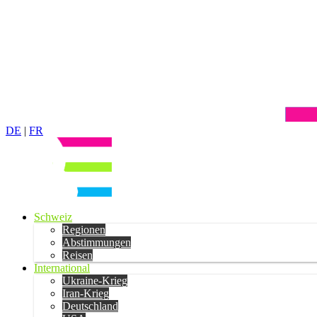
DE
|
FR
Schweiz
Regionen
Abstimmungen
Reisen
International
Ukraine-Krieg
Iran-Krieg
Deutschland