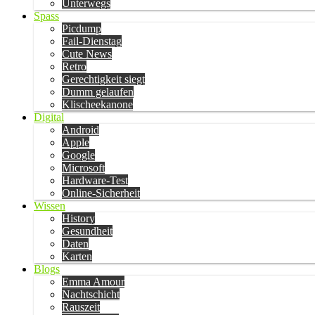
Unterwegs
Spass
Picdump
Fail-Dienstag
Cute News
Retro
Gerechtigkeit siegt
Dumm gelaufen
Klischeekanone
Digital
Android
Apple
Google
Microsoft
Hardware-Test
Online-Sicherheit
Wissen
History
Gesundheit
Daten
Karten
Blogs
Emma Amour
Nachtschicht
Rauszeit