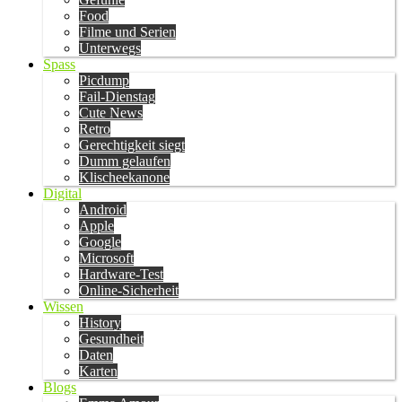
Food
Filme und Serien
Unterwegs
Spass
Picdump
Fail-Dienstag
Cute News
Retro
Gerechtigkeit siegt
Dumm gelaufen
Klischeekanone
Digital
Android
Apple
Google
Microsoft
Hardware-Test
Online-Sicherheit
Wissen
History
Gesundheit
Daten
Karten
Blogs