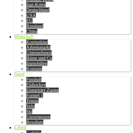
Iran-Krieg
Deutschland
USA
EU
Russland
China
Wirtschaft
Konjunktur
Arbeitsmarkt
Unternehmen
Börse und Co
Immobilien
Konsum
Sport
Fussball
Eishockey
Eismeister Zaugg
Formel 1
Tennis
Velo
Ski
Unvergessen
Resultate
Leben
Gefühle