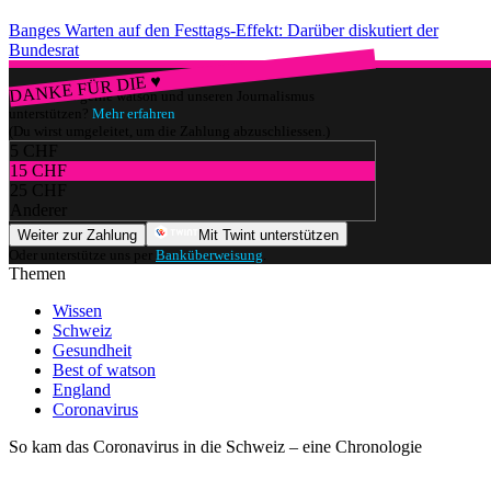
Banges Warten auf den Festtags-Effekt: Darüber diskutiert der
Bundesrat
DANKE FÜR DIE ♥
Würdest du gerne watson und unseren Journalismus
unterstützen?
Mehr erfahren
(Du wirst umgeleitet, um die Zahlung abzuschliessen.)
5 CHF
15 CHF
25 CHF
Anderer
Weiter zur Zahlung
Mit Twint unterstützen
Oder unterstütze uns per
Banküberweisung
.
Themen
Wissen
Schweiz
Gesundheit
Best of watson
England
Coronavirus
So kam das Coronavirus in die Schweiz – eine Chronologie