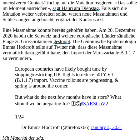
intensiveren Contact-Tracing auf die Mutation reagieren. «Das sollte
im Moment ausreichen»,
sagt Hauri am Dienstag
. Falls sich die
Mutation weiter verbreiten sollte, wären neue Massnahmen und
Schliessungen angebracht, ergänzt der Kantonsarzt.
Eine Massnahme könnte bereits geholfen haben. Am 20. Dezember
2020 habdn die Schweiz und weitere europäische Länder sämtliche
Flüge zu Grossbritannien
gestoppt
. Die Genomische Epidemiologin
Emma Hodcroft teilte auf Twitter mit, dass diese Massnahme
vermutlich dazu geführt habe, den Import der Virusvariante B.1.1.7
zu vermindern.
European countries have likely bought time by
stopping/restricting UK flights to reduce 501Y.V1
(B.1.1.7) import. Vaccine rollouts are progressing, &
spring is around the corner.
But what do the next few months have in store? What
should we be preparing for? 🗓️🤔
#SARSCoV2
1/24
— Dr Emma Hodcroft (@firefoxx66)
January 4, 2021
Mit Material der sda.