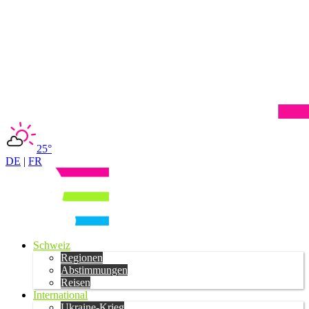
25°
DE
|
FR
Schweiz
Regionen
Abstimmungen
Reisen
International
Ukraine-Krieg