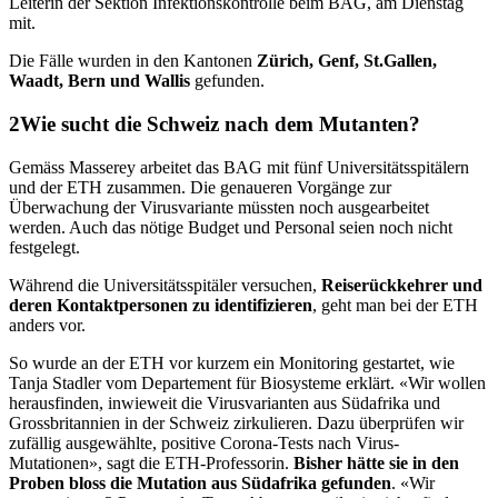
Leiterin der Sektion Infektionskontrolle beim BAG, am Dienstag
mit.
Die Fälle wurden in den Kantonen
Zürich, Genf, St.Gallen,
Waadt, Bern und Wallis
gefunden.
Wie sucht die Schweiz nach dem Mutanten?
Gemäss Masserey arbeitet das BAG mit fünf Universitätsspitälern
und der ETH zusammen. Die genaueren Vorgänge zur
Überwachung der Virusvariante müssten noch ausgearbeitet
werden. Auch das nötige Budget und Personal seien noch nicht
festgelegt.
Während die Universitätsspitäler versuchen,
Reiserückkehrer und
deren Kontaktpersonen zu identifizieren
, geht man bei der ETH
anders vor.
So wurde an der ETH vor kurzem ein Monitoring gestartet, wie
Tanja Stadler vom Departement für Biosysteme erklärt. «Wir wollen
herausfinden, inwieweit die Virusvarianten aus Südafrika und
Grossbritannien in der Schweiz zirkulieren. Dazu überprüfen wir
zufällig ausgewählte, positive Corona-Tests nach Virus-
Mutationen», sagt die ETH-Professorin.
Bisher hätte sie in den
Proben bloss die Mutation aus Südafrika gefunden
. «Wir