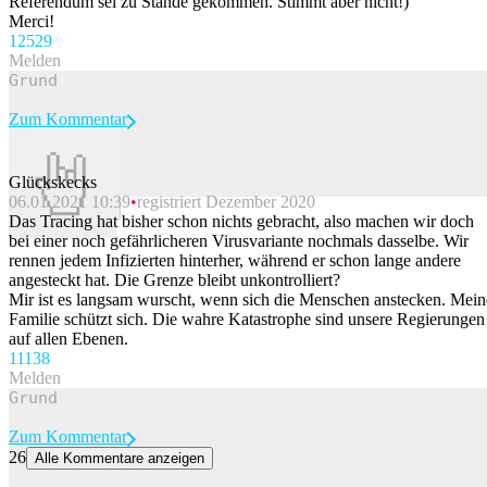
Referendum sei zu Stande gekommen. Stimmt aber nicht!)
Merci!
125
29
Melden
Zum Kommentar
Glückskecks
06.01.2021 10:39
registriert Dezember 2020
Beitrag melden
Das Tracing hat bisher schon nichts gebracht, also machen wir doch
bei einer noch gefährlicheren Virusvariante nochmals dasselbe. Wir
rennen jedem Infizierten hinterher, während er schon lange andere
angesteckt hat. Die Grenze bleibt unkontrolliert?
Mir ist es langsam wurscht, wenn sich die Menschen anstecken. Mein
Familie schützt sich. Die wahre Katastrophe sind unsere Regierungen
auf allen Ebenen.
111
38
Melden
Zum Kommentar
26
Alle Kommentare anzeigen
Warum du nicht versuchen solltest, die Sonnenfinsternis zu