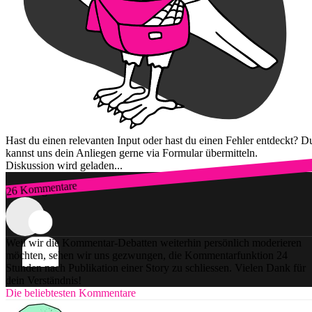
Hast du einen relevanten Input oder hast du einen Fehler entdeckt? D
kannst uns dein Anliegen gerne via Formular übermitteln.
Diskussion wird geladen...
26 Kommentare
Zum Login
Weil wir die Kommentar-Debatten weiterhin persönlich moderieren
möchten, sehen wir uns gezwungen, die Kommentarfunktion 24
Stunden nach Publikation einer Story zu schliessen. Vielen Dank für
dein Verständnis!
Die beliebtesten Kommentare