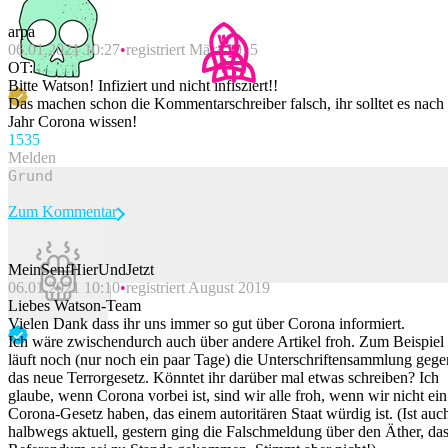
arpa
06.01.2021 10:27
registriert März 2015
OT:
Bitte Watson! Infiziert und nicht infisziert!!
Das machen schon die Kommentarschreiber falsch, ihr solltet es nach
Jahr Corona wissen!
153
5
Melden
Zum Kommentar
MeinSenfHierUndJetzt
06.01.2021 10:10
registriert August 2019
Beitrag melden
Liebes Watson-Team
Vielen Dank dass ihr uns immer so gut über Corona informiert.
Ich wäre zwischendurch auch über andere Artikel froh. Zum Beispiel
läuft noch (nur noch ein paar Tage) die Unterschriftensammlung gege
das neue Terrorgesetz. Könntet ihr darüber mal etwas schreiben? Ich
glaube, wenn Corona vorbei ist, sind wir alle froh, wenn wir nicht ein
Corona-Gesetz haben, das einem autoritären Staat würdig ist. (Ist auc
halbwegs aktuell, gestern ging die Falschmeldung über den Äther, da