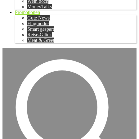
Wein doch
MoneyTalks
Promotionen
Gute News
Flugmodus
Smart gespart
Reise-Glück
Meat & Greet