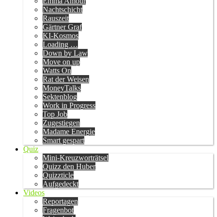
Emma Amour
Nachtschicht
Rauszeit
Gärtner Graf
KI-Kosmos
Loading …
Down by Law
Move on up
Watts On
Rat der Weisen
MoneyTalks
Sektenblog
Work in Progress
Top Job
Zugestiegen
Madame Energie
Smart gespart
Quiz
Mini-Kreuzworträtsel
Quizz den Huber
Quizzticle
Aufgedeckt
Videos
Reportagen
Fragenbot