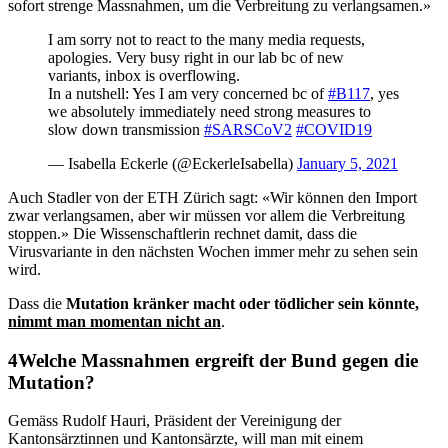
sofort strenge Massnahmen, um die Verbreitung zu verlangsamen.»
I am sorry not to react to the many media requests,
apologies. Very busy right in our lab bc of new
variants, inbox is overflowing.
In a nutshell: Yes I am very concerned bc of
#B117
, yes
we absolutely immediately need strong measures to
slow down transmission
#SARSCoV2
#COVID19
— Isabella Eckerle (@EckerleIsabella)
January 5, 2021
Auch Stadler von der ETH Zürich sagt: «Wir können den Import
zwar verlangsamen, aber wir müssen vor allem die Verbreitung
stoppen.» Die Wissenschaftlerin rechnet damit, dass die
Virusvariante in den nächsten Wochen immer mehr zu sehen sein
wird.
Dass die
Mutation kränker macht oder tödlicher sein könnte,
nimmt man momentan nicht an
.
Welche Massnahmen ergreift der Bund gegen die
Mutation?
Gemäss Rudolf Hauri, Präsident der Vereinigung der
Kantonsärztinnen und Kantonsärzte, will man mit einem