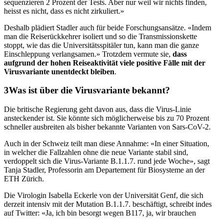
sequenzieren 2 Prozent der Tests. Aber nur weil wir nichts finden,
heisst es nicht, dass es nicht zirkuliert.»
Deshalb plädiert Stadler auch für beide Forschungsansätze. «Indem
man die Reiserückkehrer isoliert und so die Transmissionskette
stoppt, wie das die Universitätsspitäler tun, kann man die ganze
Einschleppung verlangsamen.» Trotzdem vermute sie,
dass
aufgrund der hohen Reiseaktivität viele positive Fälle mit der
Virusvariante unentdeckt bleiben
.
Was ist über die Virusvariante bekannt?
Die britische Regierung geht davon aus, dass die Virus-Linie
ansteckender ist. Sie könnte sich möglicherweise bis zu 70 Prozent
schneller ausbreiten als bisher bekannte Varianten von Sars-CoV-2.
Auch in der Schweiz teilt man diese Annahme: «In einer Situation,
in welcher die Fallzahlen ohne die neue Variante stabil sind,
verdoppelt sich die Virus-Variante B.1.1.7. rund jede Woche», sagt
Tanja Stadler, Professorin am Departement für Biosysteme an der
ETH Zürich.
Die Virologin Isabella Eckerle von der Universität Genf, die sich
derzeit intensiv mit der Mutation B.1.1.7. beschäftigt, schreibt indes
auf Twitter: «Ja, ich bin besorgt wegen B117, ja, wir brauchen