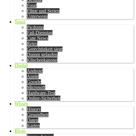
Food
Filme und Serien
Unterwegs
Spass
Picdump
Fail-Dienstag
Cute News
Retro
Gerechtigkeit siegt
Dumm gelaufen
Klischeekanone
Digital
Android
Apple
Google
Microsoft
Hardware-Test
Online-Sicherheit
Wissen
History
Gesundheit
Daten
Karten
Blogs