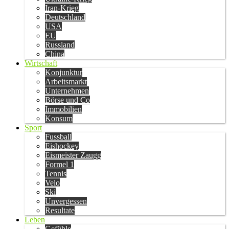
Iran-Krieg
Deutschland
USA
EU
Russland
China
Wirtschaft
Konjunktur
Arbeitsmarkt
Unternehmen
Börse und Co
Immobilien
Konsum
Sport
Fussball
Eishockey
Eismeister Zaugg
Formel 1
Tennis
Velo
Ski
Unvergessen
Resultate
Leben
Gefühle