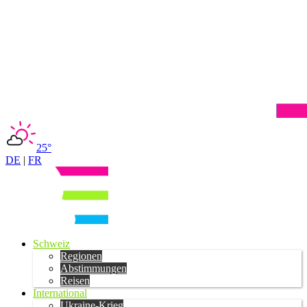
25°
DE
|
FR
Schweiz
Regionen
Abstimmungen
Reisen
International
Ukraine-Krieg