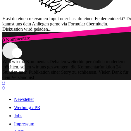
Hast du einen relevanten Input oder hast du einen Fehler entdeckt? D
kannst uns dein Anliegen gerne via Formular übermitteln.
Diskussion wird geladen...
0 Kommentare
Zum Login
Weil wir die Kommentar-Debatten weiterhin persönlich moderieren
möchten, sehen wir uns gezwungen, die Kommentarfunktion 24
Stunden nach Publikation einer Story zu schliessen. Vielen Dank für
dein Verständnis!
0
0
Newsletter
Werbung / PR
Jobs
Impressum