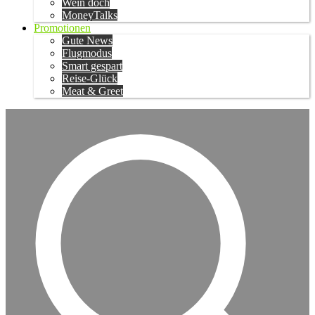
Wein doch
MoneyTalks
Promotionen
Gute News
Flugmodus
Smart gespart
Reise-Glück
Meat & Greet