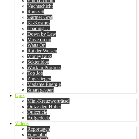
Emma Amour
Nachtschicht
Rauszeit
Gärtner Graf
KI-Kosmos
Loading …
Down by Law
Move on up
Watts On
Rat der Weisen
MoneyTalks
Sektenblog
Work in Progress
Top Job
Zugestiegen
Madame Energie
Smart gespart
Quiz
Mini-Kreuzworträtsel
Quizz den Huber
Quizzticle
Aufgedeckt
Videos
Reportagen
Fragenbot