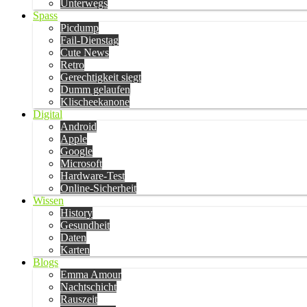
Unterwegs
Spass
Picdump
Fail-Dienstag
Cute News
Retro
Gerechtigkeit siegt
Dumm gelaufen
Klischeekanone
Digital
Android
Apple
Google
Microsoft
Hardware-Test
Online-Sicherheit
Wissen
History
Gesundheit
Daten
Karten
Blogs
Emma Amour
Nachtschicht
Rauszeit