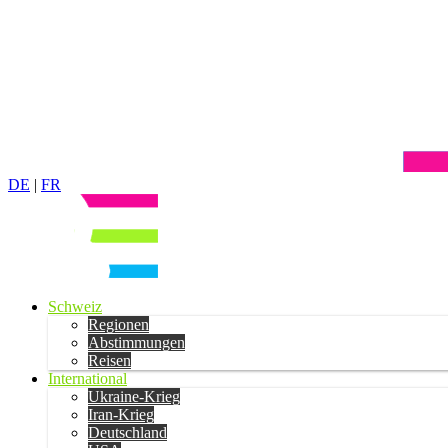
DE
|
FR
Schweiz
Regionen
Abstimmungen
Reisen
International
Ukraine-Krieg
Iran-Krieg
Deutschland