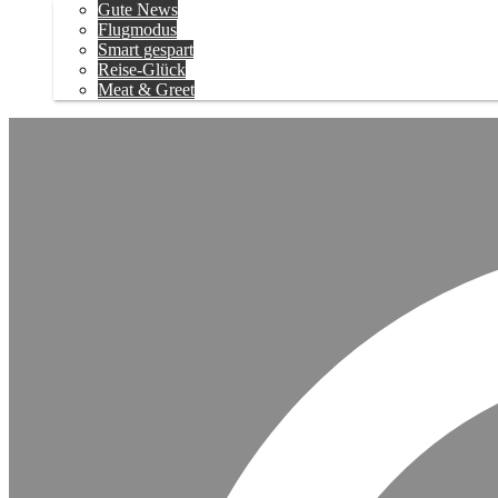
Gute News
Flugmodus
Smart gespart
Reise-Glück
Meat & Greet