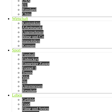
USA
EU
Russland
China
Wirtschaft
Konjunktur
Arbeitsmarkt
Unternehmen
Börse und Co
Immobilien
Konsum
Sport
Fussball
Eishockey
Eismeister Zaugg
Formel 1
Tennis
Velo
Ski
Unvergessen
Resultate
Leben
Gefühle
Food
Filme und Serien