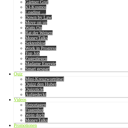
Gärtner Graf
KI-Kosmos
Loading …
Down by Law
Move on up
Watts On
Rat der Weisen
MoneyTalks
Sektenblog
Work in Progress
Top Job
Zugestiegen
Madame Energie
Smart gespart
Quiz
Mini-Kreuzworträtsel
Quizz den Huber
Quizzticle
Aufgedeckt
Videos
Reportagen
Fragenbot
Wein doch
MoneyTalks
Promotionen