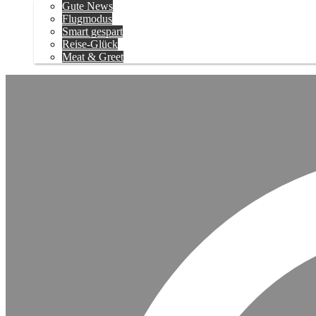
Gute News
Flugmodus
Smart gespart
Reise-Glück
Meat & Greet