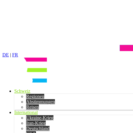
DE
|
FR
Schweiz
Regionen
Abstimmungen
Reisen
International
Ukraine-Krieg
Iran-Krieg
Deutschland