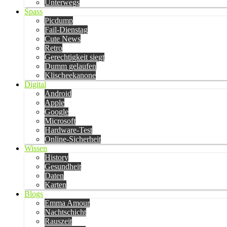
Unterwegs
Spass
Picdump
Fail-Dienstag
Cute News
Retro
Gerechtigkeit siegt
Dumm gelaufen
Klischeekanone
Digital
Android
Apple
Google
Microsoft
Hardware-Test
Online-Sicherheit
Wissen
History
Gesundheit
Daten
Karten
Blogs
Emma Amour
Nachtschicht
Rauszeit