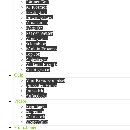
Gärtner Graf
KI-Kosmos
Loading …
Down by Law
Move on up
Watts On
Rat der Weisen
MoneyTalks
Sektenblog
Work in Progress
Top Job
Zugestiegen
Madame Energie
Smart gespart
Quiz
Mini-Kreuzworträtsel
Quizz den Huber
Quizzticle
Aufgedeckt
Videos
Reportagen
Fragenbot
Wein doch
MoneyTalks
Promotionen