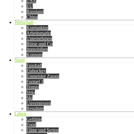
USA
EU
Russland
China
Wirtschaft
Konjunktur
Arbeitsmarkt
Unternehmen
Börse und Co
Immobilien
Konsum
Sport
Fussball
Eishockey
Eismeister Zaugg
Formel 1
Tennis
Velo
Ski
Unvergessen
Resultate
Leben
Gefühle
Food
Filme und Serien