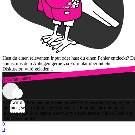
Hast du einen relevanten Input oder hast du einen Fehler entdeckt? D
kannst uns dein Anliegen gerne via Formular übermitteln.
Diskussion wird geladen...
0 Kommentare
Zum Login
Weil wir die Kommentar-Debatten weiterhin persönlich moderieren
möchten, sehen wir uns gezwungen, die Kommentarfunktion 24
Stunden nach Publikation einer Story zu schliessen. Vielen Dank für
dein Verständnis!
0
0