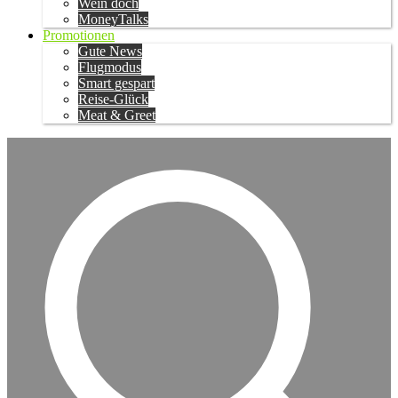
Wein doch
MoneyTalks
Promotionen
Gute News
Flugmodus
Smart gespart
Reise-Glück
Meat & Greet