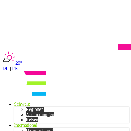
20°
DE
|
FR
Schweiz
Regionen
Abstimmungen
Reisen
International
Ukraine-Krieg