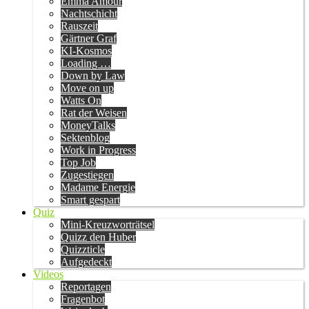
Emma Amour
Nachtschicht
Rauszeit
Gärtner Graf
KI-Kosmos
Loading …
Down by Law
Move on up
Watts On
Rat der Weisen
MoneyTalks
Sektenblog
Work in Progress
Top Job
Zugestiegen
Madame Energie
Smart gespart
Quiz
Mini-Kreuzworträtsel
Quizz den Huber
Quizzticle
Aufgedeckt
Videos
Reportagen
Fragenbot