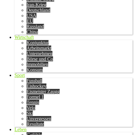
Iran-Krieg
Deutschland
USA
EU
Russland
China
Wirtschaft
Konjunktur
Arbeitsmarkt
Unternehmen
Börse und Co
Immobilien
Konsum
Sport
Fussball
Eishockey
Eismeister Zaugg
Formel 1
Tennis
Velo
Ski
Unvergessen
Resultate
Leben
Gefühle