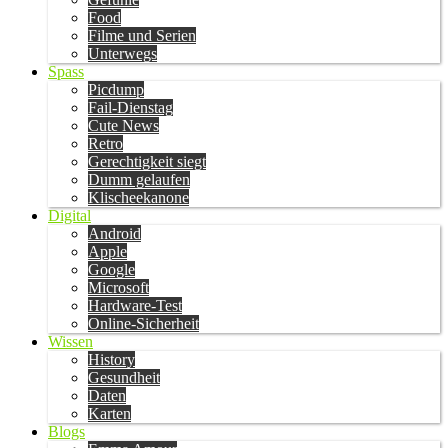
Food
Filme und Serien
Unterwegs
Spass
Picdump
Fail-Dienstag
Cute News
Retro
Gerechtigkeit siegt
Dumm gelaufen
Klischeekanone
Digital
Android
Apple
Google
Microsoft
Hardware-Test
Online-Sicherheit
Wissen
History
Gesundheit
Daten
Karten
Blogs