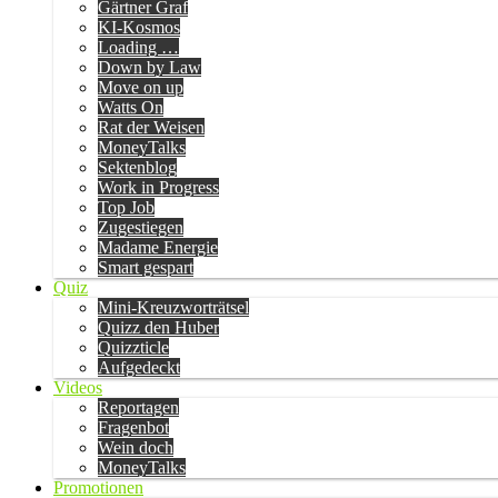
Gärtner Graf
KI-Kosmos
Loading …
Down by Law
Move on up
Watts On
Rat der Weisen
MoneyTalks
Sektenblog
Work in Progress
Top Job
Zugestiegen
Madame Energie
Smart gespart
Quiz
Mini-Kreuzworträtsel
Quizz den Huber
Quizzticle
Aufgedeckt
Videos
Reportagen
Fragenbot
Wein doch
MoneyTalks
Promotionen