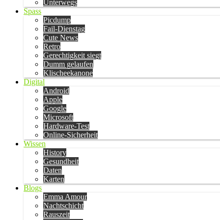
Unterwegs
Spass
Picdump
Fail-Dienstag
Cute News
Retro
Gerechtigkeit siegt
Dumm gelaufen
Klischeekanone
Digital
Android
Apple
Google
Microsoft
Hardware-Test
Online-Sicherheit
Wissen
History
Gesundheit
Daten
Karten
Blogs
Emma Amour
Nachtschicht
Rauszeit