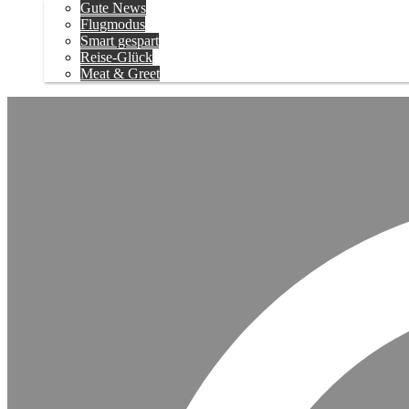
Gute News
Flugmodus
Smart gespart
Reise-Glück
Meat & Greet