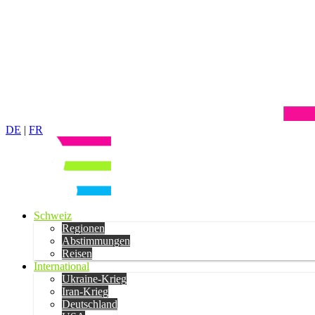
DE
|
FR
Schweiz
Regionen
Abstimmungen
Reisen
International
Ukraine-Krieg
Iran-Krieg
Deutschland