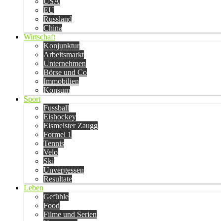
USA
EU
Russland
China
Wirtschaft
Konjunktur
Arbeitsmarkt
Unternehmen
Börse und Co
Immobilien
Konsum
Sport
Fussball
Eishockey
Eismeister Zaugg
Formel 1
Tennis
Velo
Ski
Unvergessen
Resultate
Leben
Gefühle
Food
Filme und Serien