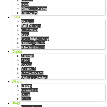
Food
Filme und Serien
Unterwegs
Spass
Picdump
Fail-Dienstag
Cute News
Retro
Gerechtigkeit siegt
Dumm gelaufen
Klischeekanone
Digital
Android
Apple
Google
Microsoft
Hardware-Test
Online-Sicherheit
Wissen
History
Gesundheit
Daten
Karten
Blogs