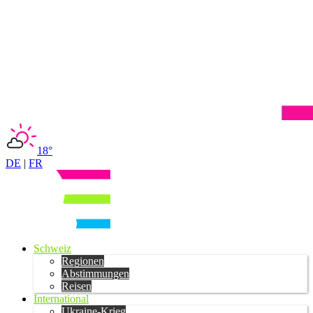
18°
DE
|
FR
Schweiz
Regionen
Abstimmungen
Reisen
International
Ukraine-Krieg