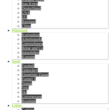
Iran-Krieg
Deutschland
USA
EU
Russland
China
Wirtschaft
Konjunktur
Arbeitsmarkt
Unternehmen
Börse und Co
Immobilien
Konsum
Sport
Fussball
Eishockey
Eismeister Zaugg
Formel 1
Tennis
Velo
Ski
Unvergessen
Resultate
Leben
Gefühle