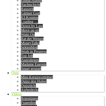
Emma Amour
Nachtschicht
Rauszeit
Gärtner Graf
KI-Kosmos
Loading …
Down by Law
Move on up
Watts On
Rat der Weisen
MoneyTalks
Sektenblog
Work in Progress
Top Job
Zugestiegen
Madame Energie
Smart gespart
Quiz
Mini-Kreuzworträtsel
Quizz den Huber
Quizzticle
Aufgedeckt
Videos
Reportagen
Fragenbot