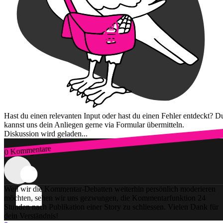
Hast du einen relevanten Input oder hast du einen Fehler entdeckt? D
kannst uns dein Anliegen gerne via Formular übermitteln.
Diskussion wird geladen...
0 Kommentare
Zum Login
Weil wir die Kommentar-Debatten weiterhin persönlich moderieren
möchten, sehen wir uns gezwungen, die Kommentarfunktion 24
Stunden nach Publikation einer Story zu schliessen. Vielen Dank für
dein Verständnis!