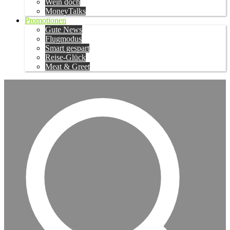
Wein doch
MoneyTalks
Promotionen
Gute News
Flugmodus
Smart gespart
Reise-Glück
Meat & Greet