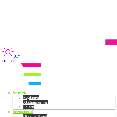
31°
DE
|
FR
Schweiz
Regionen
Abstimmungen
Reisen
International
Ukraine-Krieg