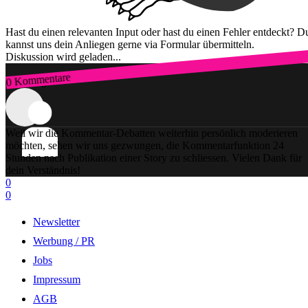
Hast du einen relevanten Input oder hast du einen Fehler entdeckt? D
kannst uns dein Anliegen gerne via Formular übermitteln.
Diskussion wird geladen...
0 Kommentare
Zum Login
Weil wir die Kommentar-Debatten weiterhin persönlich moderieren
möchten, sehen wir uns gezwungen, die Kommentarfunktion 24
Stunden nach Publikation einer Story zu schliessen. Vielen Dank für
dein Verständnis!
0
0
Newsletter
Werbung / PR
Jobs
Impressum
AGB