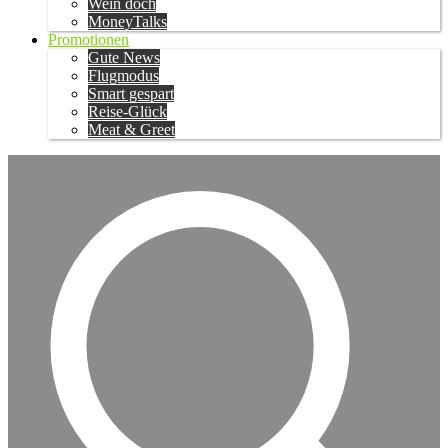
Wein doch
MoneyTalks
Promotionen
Gute News
Flugmodus
Smart gespart
Reise-Glück
Meat & Greet