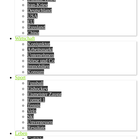
Iran-Krieg
Deutschland
USA
EU
Russland
China
Wirtschaft
Konjunktur
Arbeitsmarkt
Unternehmen
Börse und Co
Immobilien
Konsum
Sport
Fussball
Eishockey
Eismeister Zaugg
Formel 1
Tennis
Velo
Ski
Unvergessen
Resultate
Leben
Gefühle