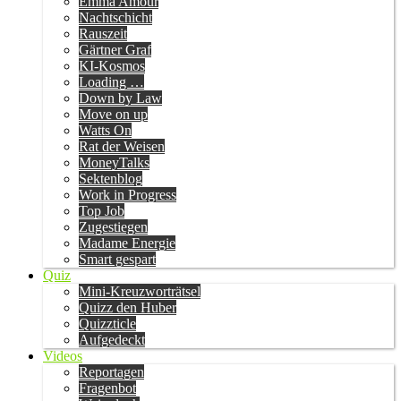
Emma Amour
Nachtschicht
Rauszeit
Gärtner Graf
KI-Kosmos
Loading …
Down by Law
Move on up
Watts On
Rat der Weisen
MoneyTalks
Sektenblog
Work in Progress
Top Job
Zugestiegen
Madame Energie
Smart gespart
Quiz
Mini-Kreuzworträtsel
Quizz den Huber
Quizzticle
Aufgedeckt
Videos
Reportagen
Fragenbot