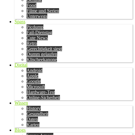
Food
Filme und Serien
Unterwegs
Spass
Picdump
Fail-Dienstag
Cute News
Retro
Gerechtigkeit siegt
Dumm gelaufen
Klischeekanone
Digital
Android
Apple
Google
Microsoft
Hardware-Test
Online-Sicherheit
Wissen
History
Gesundheit
Daten
Karten
Blogs