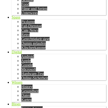
Food
Filme und Serien
Unterwegs
Spass
Picdump
Fail-Dienstag
Cute News
Retro
Gerechtigkeit siegt
Dumm gelaufen
Klischeekanone
Digital
Android
Apple
Google
Microsoft
Hardware-Test
Online-Sicherheit
Wissen
History
Gesundheit
Daten
Karten
Blogs