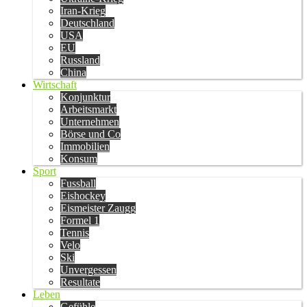
Iran-Krieg
Deutschland
USA
EU
Russland
China
Wirtschaft
Konjunktur
Arbeitsmarkt
Unternehmen
Börse und Co
Immobilien
Konsum
Sport
Fussball
Eishockey
Eismeister Zaugg
Formel 1
Tennis
Velo
Ski
Unvergessen
Resultate
Leben
Gefühle