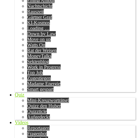
Emma Amour
Nachtschicht
Rauszeit
Gärtner Graf
KI-Kosmos
Loading …
Down by Law
Move on up
Watts On
Rat der Weisen
MoneyTalks
Sektenblog
Work in Progress
Top Job
Zugestiegen
Madame Energie
Smart gespart
Quiz
Mini-Kreuzworträtsel
Quizz den Huber
Quizzticle
Aufgedeckt
Videos
Reportagen
Fragenbot