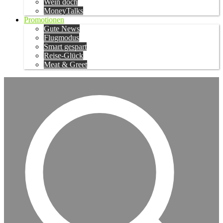
Wein doch
MoneyTalks
Promotionen
Gute News
Flugmodus
Smart gespart
Reise-Glück
Meat & Greet