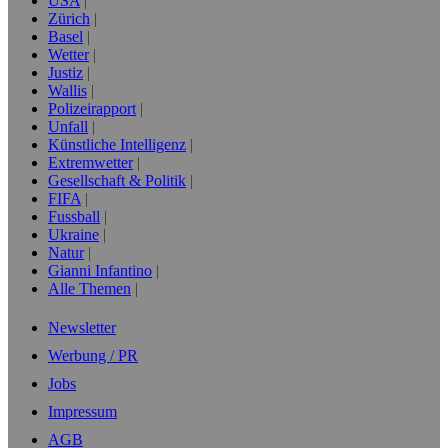
USA
Zürich
Basel
Wetter
Justiz
Wallis
Polizeirapport
Unfall
Künstliche Intelligenz
Extremwetter
Gesellschaft & Politik
FIFA
Fussball
Ukraine
Natur
Gianni Infantino
Alle Themen
Newsletter
Werbung / PR
Jobs
Impressum
AGB