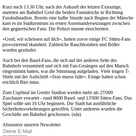
Kurz nach 13.30 Uhr, nach der Ankunft der letzten Extrazüge,
starteten am Bahnhof Genf die beiden Fanmärsche in Richtung
Fussballstadion. Bereits eine halbe Stunde nach Beginn der Märsche
kam es im Stadtzentrum zu ersten Auseinandersetzungen zwischen
den gegnerischen Fans. Die Polizei musste einschreiten.
«Genf, wir scheissen auf dich», hatten zuvor einige FC Sitten-Fans
provozierend skandiert. Zahlreiche Rauchbomben und Böller
wurden gezündet.
Auch bei den Basel-Fans, die sich auf der anderen Seite des
Bahnhofs versammelt und sich mit Fan-Gesängen auf den Marsch
eingestimmt hatten, war die Stimmung aufgeladen. Viele trugen T-
Shirts mit der Aufschrift «Sion muess falle». Einige hatten schon
reichlich Bier intus.
Zum Cupfinal im Genfer Stadion werden mehr als 25'000
Zuschauer erwartet - rund 8000 Basel- und 13'000 Sitten-Fans. Das
Spiel sollte um 16 Uhr beginnen. Die Stadt hat ausführliche
Sicherheitsvorkehrungen getroffen. Unter anderem wurden die
Geschäfte am Bahnhof geschossen. (sda)
Abonniere unseren Newsletter