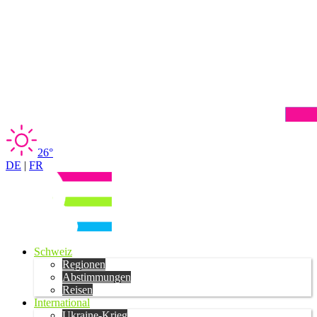
26°
DE
|
FR
Schweiz
Regionen
Abstimmungen
Reisen
International
Ukraine-Krieg