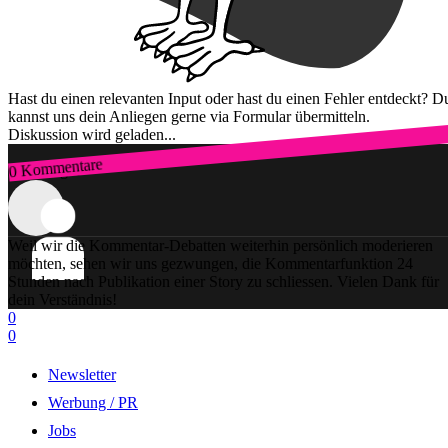
Hast du einen relevanten Input oder hast du einen Fehler entdeckt? D
kannst uns dein Anliegen gerne via Formular übermitteln.
Diskussion wird geladen...
0 Kommentare
Zum Login
Weil wir die Kommentar-Debatten weiterhin persönlich moderieren
möchten, sehen wir uns gezwungen, die Kommentarfunktion 24
Stunden nach Publikation einer Story zu schliessen. Vielen Dank für
dein Verständnis!
0
0
Newsletter
Werbung / PR
Jobs