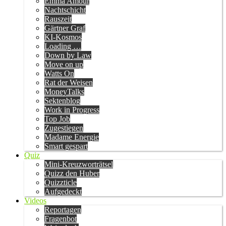
Emma Amour
Nachtschicht
Rauszeit
Gärtner Graf
KI-Kosmos
Loading …
Down by Law
Move on up
Watts On
Rat der Weisen
MoneyTalks
Sektenblog
Work in Progress
Top Job
Zugestiegen
Madame Energie
Smart gespart
Quiz
Mini-Kreuzworträtsel
Quizz den Huber
Quizzticle
Aufgedeckt
Videos
Reportagen
Fragenbot