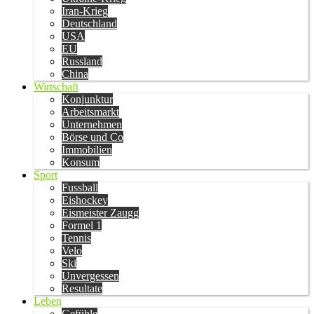
Iran-Krieg
Deutschland
USA
EU
Russland
China
Wirtschaft
Konjunktur
Arbeitsmarkt
Unternehmen
Börse und Co
Immobilien
Konsum
Sport
Fussball
Eishockey
Eismeister Zaugg
Formel 1
Tennis
Velo
Ski
Unvergessen
Resultate
Leben
Gefühle