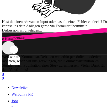
Hast du einen relevanten Input oder hast du einen Fehler entdeckt? D
kannst uns dein Anliegen gerne via Formular übermitteln.
Diskussion wird geladen...
0 Kommentare
Zum Login
Weil wir die Kommentar-Debatten weiterhin persönlich moderieren
möchten, sehen wir uns gezwungen, die Kommentarfunktion 24
Stunden nach Publikation einer Story zu schliessen. Vielen Dank für
dein Verständnis!
0
0
Newsletter
Werbung / PR
Jobs