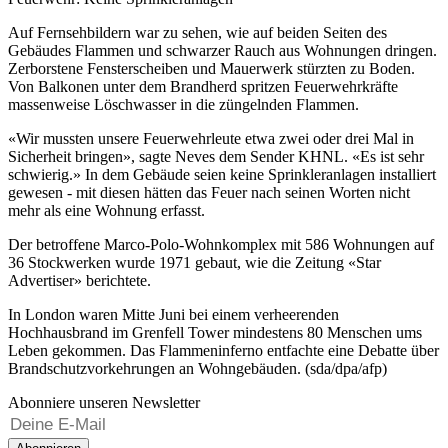
Auf Fernsehbildern war zu sehen, wie auf beiden Seiten des
Gebäudes Flammen und schwarzer Rauch aus Wohnungen dringen.
Zerborstene Fensterscheiben und Mauerwerk stürzten zu Boden.
Von Balkonen unter dem Brandherd spritzen Feuerwehrkräfte
massenweise Löschwasser in die züngelnden Flammen.
«Wir mussten unsere Feuerwehrleute etwa zwei oder drei Mal in
Sicherheit bringen», sagte Neves dem Sender KHNL. «Es ist sehr
schwierig.» In dem Gebäude seien keine Sprinkleranlagen installiert
gewesen - mit diesen hätten das Feuer nach seinen Worten nicht
mehr als eine Wohnung erfasst.
Der betroffene Marco-Polo-Wohnkomplex mit 586 Wohnungen auf
36 Stockwerken wurde 1971 gebaut, wie die Zeitung «Star
Advertiser» berichtete.
In London waren Mitte Juni bei einem verheerenden
Hochhausbrand im Grenfell Tower mindestens 80 Menschen ums
Leben gekommen. Das Flammeninferno entfachte eine Debatte über
Brandschutzvorkehrungen an Wohngebäuden. (sda/dpa/afp)
Abonniere unseren Newsletter