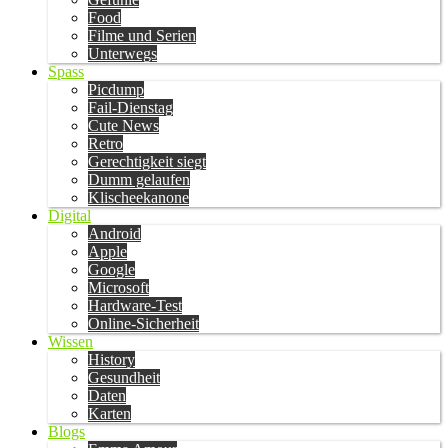
Food
Filme und Serien
Unterwegs
Spass
Picdump
Fail-Dienstag
Cute News
Retro
Gerechtigkeit siegt
Dumm gelaufen
Klischeekanone
Digital
Android
Apple
Google
Microsoft
Hardware-Test
Online-Sicherheit
Wissen
History
Gesundheit
Daten
Karten
Blogs