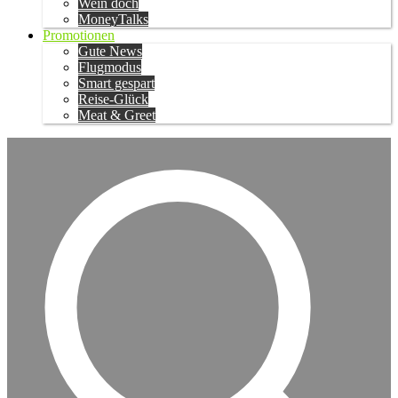
Wein doch
MoneyTalks
Promotionen
Gute News
Flugmodus
Smart gespart
Reise-Glück
Meat & Greet