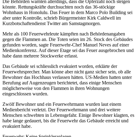
Die Behörden warnten allerdings, dass die Opferzahl noch steigen
könnte. Rettungskräfte durchsuchten noch das 36-stöckige
Wohnhaus in Honolulu. Das Feuer in dem Marco Polo Building sei
aber unter Kontrolle, schrieb Bürgermeister Kirk Caldwell im
Kurzbotschaftendienst Twitter am Samstagmorgen.
Mehr als 100 Feuerwehrleute kämpften nach Behördenangaben
gegen die Flammen an. Die Toten seien im 26. Stock des Gebäudes
gefunden worden, sagte Feuerwehr-Chef Manuel Neves auf einer
Medienkonferenz. Auf dieser Etage sei das Feuer ausgebrochen und
habe dann mehrere Stockwerke erfasst.
Das Gebäude sei schliesslich evakuiert worden, erklärte der
Feuerwehrsprecher. Man könne aber nicht ganz sicher sein, ob alle
Bewohner das Hochhaus verlassen hätten. US-Medien hatten unter
Berufung auf Augenzeugen berichtetet, dass einige Menschen
möglicherweise von den Flammen in ihren Wohnungen
eingeschlossen wurden.
Zwölf Bewohner und ein Feuerwehrmann wurden laut einem
Medienbericht verletzt. Der Feuerwehrmann und drei weitere
Menschen schwebten in Lebensgefahr. Einige Bewohner klagten, es
habe lange gedauert, bis die Feuerwehr das Gebäude erreicht und
evakuiert habe.
Feuerwehr: Keine Sprinkleranlagen