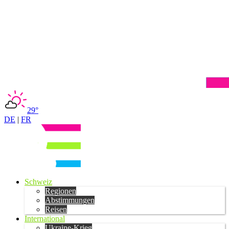
29°
DE
|
FR
Schweiz
Regionen
Abstimmungen
Reisen
International
Ukraine-Krieg