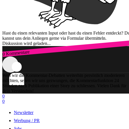
Hast du einen relevanten Input oder hast du einen Fehler entdeckt? D
kannst uns dein Anliegen gerne via Formular übermitteln.
Diskussion wird geladen...
0 Kommentare
Zum Login
Weil wir die Kommentar-Debatten weiterhin persönlich moderieren
möchten, sehen wir uns gezwungen, die Kommentarfunktion 24
Stunden nach Publikation einer Story zu schliessen. Vielen Dank für
dein Verständnis!
0
0
Newsletter
Werbung / PR
Jobs