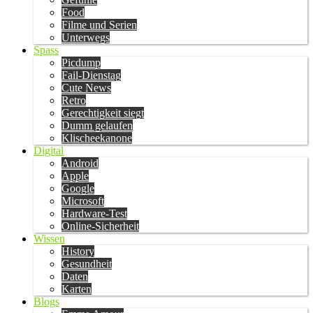
Food
Filme und Serien
Unterwegs
Spass
Picdump
Fail-Dienstag
Cute News
Retro
Gerechtigkeit siegt
Dumm gelaufen
Klischeekanone
Digital
Android
Apple
Google
Microsoft
Hardware-Test
Online-Sicherheit
Wissen
History
Gesundheit
Daten
Karten
Blogs