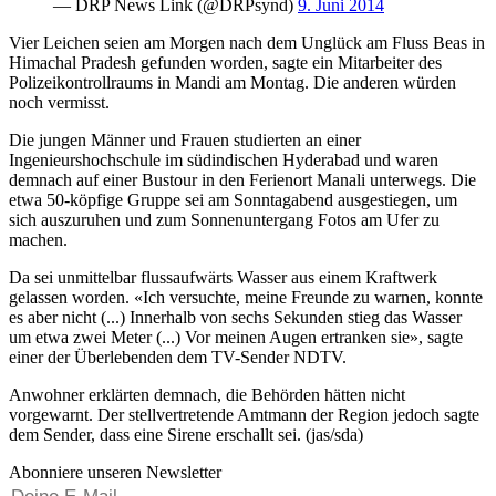
— DRP News Link (@DRPsynd)
9. Juni 2014
Vier Leichen seien am Morgen nach dem Unglück am Fluss Beas in
Himachal Pradesh gefunden worden, sagte ein Mitarbeiter des
Polizeikontrollraums in Mandi am Montag. Die anderen würden
noch vermisst.
Die jungen Männer und Frauen studierten an einer
Ingenieurshochschule im südindischen Hyderabad und waren
demnach auf einer Bustour in den Ferienort Manali unterwegs. Die
etwa 50-köpfige Gruppe sei am Sonntagabend ausgestiegen, um
sich auszuruhen und zum Sonnenuntergang Fotos am Ufer zu
machen.
Da sei unmittelbar flussaufwärts Wasser aus einem Kraftwerk
gelassen worden. «Ich versuchte, meine Freunde zu warnen, konnte
es aber nicht (...) Innerhalb von sechs Sekunden stieg das Wasser
um etwa zwei Meter (...) Vor meinen Augen ertranken sie», sagte
einer der Überlebenden dem TV-Sender NDTV.
Anwohner erklärten demnach, die Behörden hätten nicht
vorgewarnt. Der stellvertretende Amtmann der Region jedoch sagte
dem Sender, dass eine Sirene erschallt sei. (jas/sda)
Abonniere unseren Newsletter