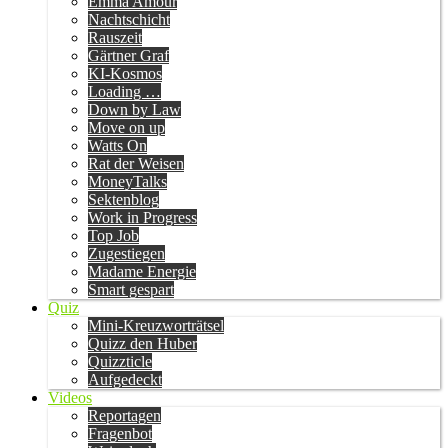
Emma Amour
Nachtschicht
Rauszeit
Gärtner Graf
KI-Kosmos
Loading …
Down by Law
Move on up
Watts On
Rat der Weisen
MoneyTalks
Sektenblog
Work in Progress
Top Job
Zugestiegen
Madame Energie
Smart gespart
Quiz
Mini-Kreuzworträtsel
Quizz den Huber
Quizzticle
Aufgedeckt
Videos
Reportagen
Fragenbot