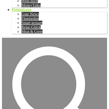
Wein doch
MoneyTalks
Promotionen
Gute News
Flugmodus
Smart gespart
Reise-Glück
Meat & Greet