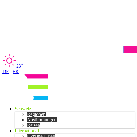
23°
DE
|
FR
Schweiz
Regionen
Abstimmungen
Reisen
International
Ukraine-Krieg