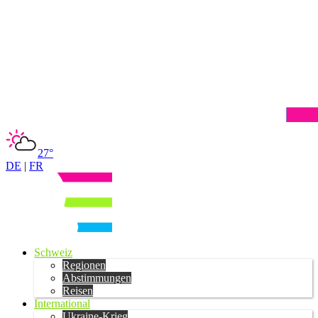
27°
DE
|
FR
Schweiz
Regionen
Abstimmungen
Reisen
International
Ukraine-Krieg