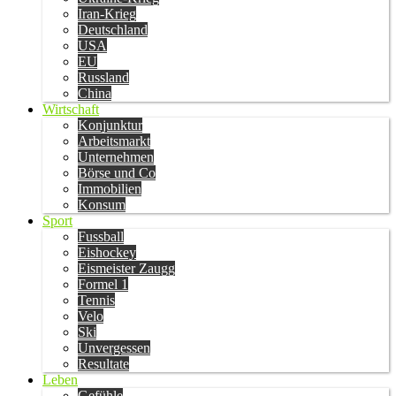
Iran-Krieg
Deutschland
USA
EU
Russland
China
Wirtschaft
Konjunktur
Arbeitsmarkt
Unternehmen
Börse und Co
Immobilien
Konsum
Sport
Fussball
Eishockey
Eismeister Zaugg
Formel 1
Tennis
Velo
Ski
Unvergessen
Resultate
Leben
Gefühle