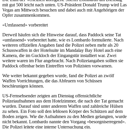
mit gut 500 leicht nach unten. US-Präsident Donald Trump wird Las
Vegas am Mittwoch besuchen und dabei auch mit Angehörigen der
Opfer zusammenkommen.
«Umfassend» vorbereitet
Derweil häufen sich die Hinweise darauf, dass Paddock seine Tat
«umfassend» vorbereitet hatte, wie es Lombardo formulierte. Nach
weiteren offiziellen Angaben fand die Polizei neben mehr als 20
Schusswaffen in der Hotelsuite im Mandalay Bay Hotel auch eine
Kamera, die im Guckloch der Eingangstür installiert war. Zwei
weitere waren im Flur angebracht. Nach Polizeiangaben sollten sie
Paddock offenbar beim Eintreffen von Polizisten vorwarnen.
Wie weiter bekannt gegeben wurde, fand die Polizei an zwölf
Waffen Vorrichtungen, die das Abfeuern von Schüssen
beschleunigen können.
US-Fernsehsender zeigten am Dienstag offensichtliche
Polizeiaufnahmen aus dem Hotelzimmer, die nach der Tat gemacht
wurden. Darauf sind unter anderem Waffen und zahlreiche Hülsen
zu sehen. Ein Foto soll den leblosen Körper des Schützen auf dem
Boden zeigen. Wie die Aufnahmen zu den Medien gelangten, wurde
nicht bekannt. Lombardo nannte den Vorgang «besorgniserregend».
Die Polizei leitete eine interne Untersuchung ein.