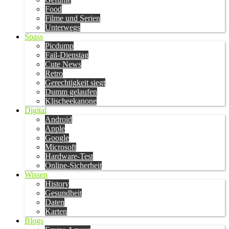
Food
Filme und Serien
Unterwegs
Spass
Picdump
Fail-Dienstag
Cute News
Retro
Gerechtigkeit siegt
Dumm gelaufen
Klischeekanone
Digital
Android
Apple
Google
Microsoft
Hardware-Test
Online-Sicherheit
Wissen
History
Gesundheit
Daten
Karten
Blogs