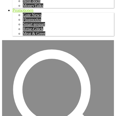
Wein doch
MoneyTalks
Promotionen
Gute News
Flugmodus
Smart gespart
Reise-Glück
Meat & Greet