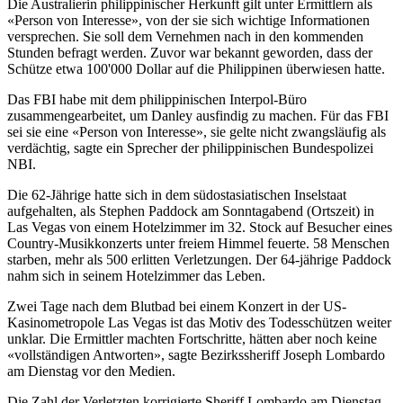
Die Australierin philippinischer Herkunft gilt unter Ermittlern als
«Person von Interesse», von der sie sich wichtige Informationen
versprechen. Sie soll dem Vernehmen nach in den kommenden
Stunden befragt werden. Zuvor war bekannt geworden, dass der
Schütze etwa 100'000 Dollar auf die Philippinen überwiesen hatte.
Das FBI habe mit dem philippinischen Interpol-Büro
zusammengearbeitet, um Danley ausfindig zu machen. Für das FBI
sei sie eine «Person von Interesse», sie gelte nicht zwangsläufig als
verdächtig, sagte ein Sprecher der philippinischen Bundespolizei
NBI.
Die 62-Jährige hatte sich in dem südostasiatischen Inselstaat
aufgehalten, als Stephen Paddock am Sonntagabend (Ortszeit) in
Las Vegas von einem Hotelzimmer im 32. Stock auf Besucher eines
Country-Musikkonzerts unter freiem Himmel feuerte. 58 Menschen
starben, mehr als 500 erlitten Verletzungen. Der 64-jährige Paddock
nahm sich in seinem Hotelzimmer das Leben.
Zwei Tage nach dem Blutbad bei einem Konzert in der US-
Kasinometropole Las Vegas ist das Motiv des Todesschützen weiter
unklar. Die Ermittler machten Fortschritte, hätten aber noch keine
«vollständigen Antworten», sagte Bezirkssheriff Joseph Lombardo
am Dienstag vor den Medien.
Die Zahl der Verletzten korrigierte Sheriff Lombardo am Dienstag