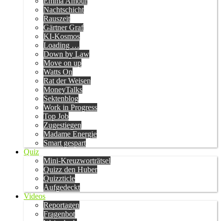
Emma Amour
Nachtschicht
Rauszeit
Gärtner Graf
KI-Kosmos
Loading …
Down by Law
Move on up
Watts On
Rat der Weisen
MoneyTalks
Sektenblog
Work in Progress
Top Job
Zugestiegen
Madame Energie
Smart gespart
Quiz
Mini-Kreuzworträtsel
Quizz den Huber
Quizzticle
Aufgedeckt
Videos
Reportagen
Fragenbot