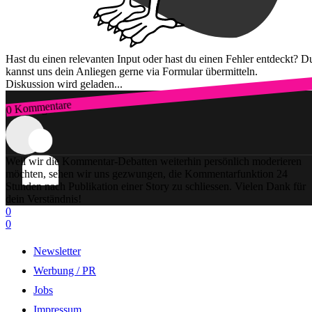
Hast du einen relevanten Input oder hast du einen Fehler entdeckt? D
kannst uns dein Anliegen gerne via Formular übermitteln.
Diskussion wird geladen...
0 Kommentare
Zum Login
Weil wir die Kommentar-Debatten weiterhin persönlich moderieren
möchten, sehen wir uns gezwungen, die Kommentarfunktion 24
Stunden nach Publikation einer Story zu schliessen. Vielen Dank für
dein Verständnis!
0
0
Newsletter
Werbung / PR
Jobs
Impressum