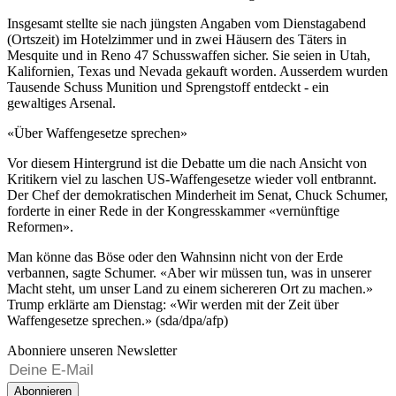
Insgesamt stellte sie nach jüngsten Angaben vom Dienstagabend
(Ortszeit) im Hotelzimmer und in zwei Häusern des Täters in
Mesquite und in Reno 47 Schusswaffen sicher. Sie seien in Utah,
Kalifornien, Texas und Nevada gekauft worden. Ausserdem wurden
Tausende Schuss Munition und Sprengstoff entdeckt - ein
gewaltiges Arsenal.
«Über Waffengesetze sprechen»
Vor diesem Hintergrund ist die Debatte um die nach Ansicht von
Kritikern viel zu laschen US-Waffengesetze wieder voll entbrannt.
Der Chef der demokratischen Minderheit im Senat, Chuck Schumer,
forderte in einer Rede in der Kongresskammer «vernünftige
Reformen».
Man könne das Böse oder den Wahnsinn nicht von der Erde
verbannen, sagte Schumer. «Aber wir müssen tun, was in unserer
Macht steht, um unser Land zu einem sichereren Ort zu machen.»
Trump erklärte am Dienstag: «Wir werden mit der Zeit über
Waffengesetze sprechen.» (sda/dpa/afp)
Abonniere unseren Newsletter
Abonnieren