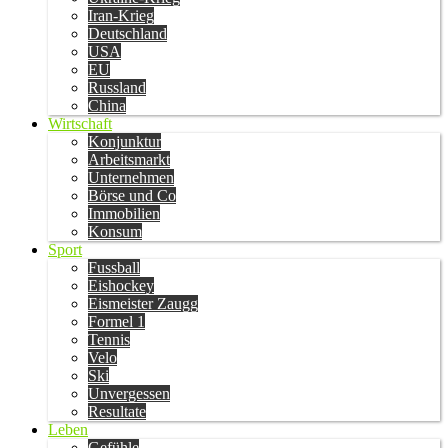
Iran-Krieg
Deutschland
USA
EU
Russland
China
Wirtschaft
Konjunktur
Arbeitsmarkt
Unternehmen
Börse und Co
Immobilien
Konsum
Sport
Fussball
Eishockey
Eismeister Zaugg
Formel 1
Tennis
Velo
Ski
Unvergessen
Resultate
Leben
Gefühle