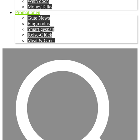
Wein doch
MoneyTalks
Promotionen
Gute News
Flugmodus
Smart gespart
Reise-Glück
Meat & Greet