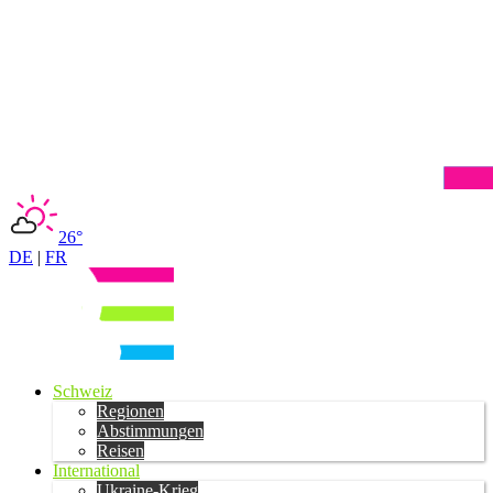
26°
DE
|
FR
Schweiz
Regionen
Abstimmungen
Reisen
International
Ukraine-Krieg