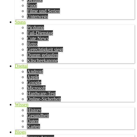
Food
Filme und Serien
Unterwegs
Spass
Picdump
Fail-Dienstag
Cute News
Retro
Gerechtigkeit siegt
Dumm gelaufen
Klischeekanone
Digital
Android
Apple
Google
Microsoft
Hardware-Test
Online-Sicherheit
Wissen
History
Gesundheit
Daten
Karten
Blogs