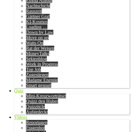
Emma Amour
Nachtschicht
Rauszeit
Gärtner Graf
KI-Kosmos
Loading …
Down by Law
Move on up
Watts On
Rat der Weisen
MoneyTalks
Sektenblog
Work in Progress
Top Job
Zugestiegen
Madame Energie
Smart gespart
Quiz
Mini-Kreuzworträtsel
Quizz den Huber
Quizzticle
Aufgedeckt
Videos
Reportagen
Fragenbot