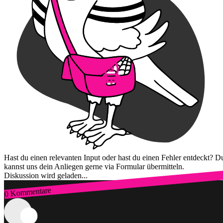
Hast du einen relevanten Input oder hast du einen Fehler entdeckt? D
kannst uns dein Anliegen gerne via Formular übermitteln.
Diskussion wird geladen...
0 Kommentare
Zum Login