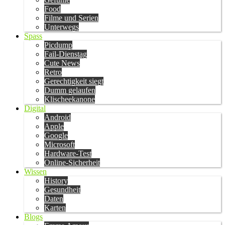
Food
Filme und Serien
Unterwegs
Spass
Picdump
Fail-Dienstag
Cute News
Retro
Gerechtigkeit siegt
Dumm gelaufen
Klischeekanone
Digital
Android
Apple
Google
Microsoft
Hardware-Test
Online-Sicherheit
Wissen
History
Gesundheit
Daten
Karten
Blogs