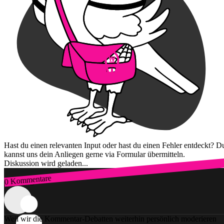
Hast du einen relevanten Input oder hast du einen Fehler entdeckt? D
kannst uns dein Anliegen gerne via Formular übermitteln.
Diskussion wird geladen...
0 Kommentare
Zum Login
Weil wir die Kommentar-Debatten weiterhin persönlich moderieren