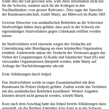
Sollte dies der Fall gewesen sein, wäre diese Information nicht nur
für die Schweiz, sondern auch für die Kollegen in den
Nachbarländern «von grosser Relevanz». Dies sagte der Sprecher
der Bundesanwaltschaft, André Marty, am Mittwoch im Radio SRF.
Gewisse Hinweise von ausländischen Behörden an die Schweizer
Strafverfolger hätten dazu geführt, dass auch in der Schweiz ein
eigenständiges Strafverfahren gegen Unbekannt eröffnet werden
müsse.
Im Strafverfahren wird einerseits wegen des Verdachts auf
Unterstützung oder Beteiligung an einer kriminellen Organisation
ermittelt. Andererseits müsse der Verdacht des Verstosses gegen das
Verbot der Gruppierungen Al-Kaida und Islamischer Staat (IS) und
verwandter Organisationen überprüft werden, teilte Marty auf
Anfrage der Nachrichtenagentur sda mit.
Erste Abklärungen durch fedpol
Das Strafverfahren werde in enger Zusammenarbeit mit dem
Bundesamt für Polizei (fedpol) geführt. Zudem werde das Verfahren
mit den ausländischen Behörden koordiniert. Weitere Angaben
könnten derzeit nicht gemacht werden, schrieb Marty.
Kurz nach dem Anschlag hatte das fedpol bereits Abklärungen dazu
angestellt, ob der Berliner Attentäter Anis Amri je in der Schweiz