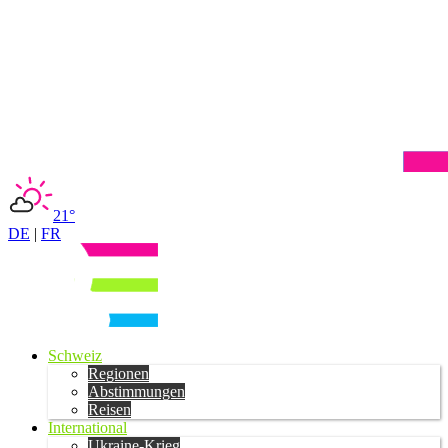
21°
DE
|
FR
Schweiz
Regionen
Abstimmungen
Reisen
International
Ukraine-Krieg