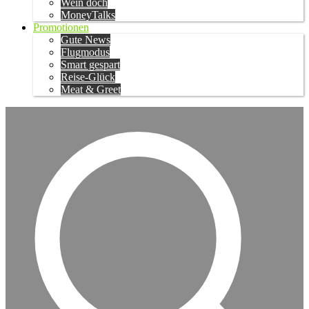
Wein doch
MoneyTalks
Promotionen
Gute News
Flugmodus
Smart gespart
Reise-Glück
Meat & Greet