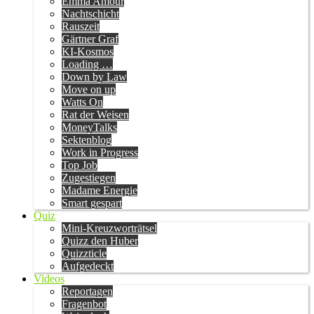
Emma Amour
Nachtschicht
Rauszeit
Gärtner Graf
KI-Kosmos
Loading …
Down by Law
Move on up
Watts On
Rat der Weisen
MoneyTalks
Sektenblog
Work in Progress
Top Job
Zugestiegen
Madame Energie
Smart gespart
Quiz
Mini-Kreuzworträtsel
Quizz den Huber
Quizzticle
Aufgedeckt
Videos
Reportagen
Fragenbot