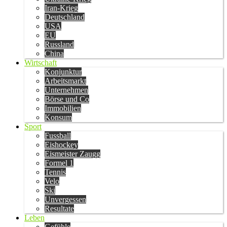
Iran-Krieg
Deutschland
USA
EU
Russland
China
Wirtschaft
Konjunktur
Arbeitsmarkt
Unternehmen
Börse und Co
Immobilien
Konsum
Sport
Fussball
Eishockey
Eismeister Zaugg
Formel 1
Tennis
Velo
Ski
Unvergessen
Resultate
Leben
Gefühle