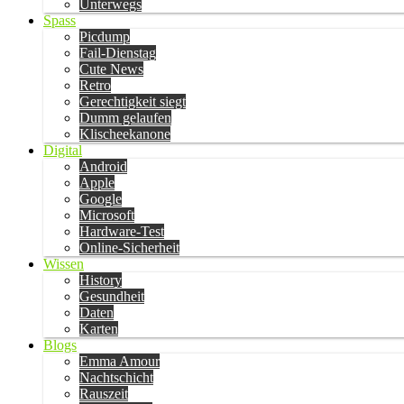
Unterwegs
Spass
Picdump
Fail-Dienstag
Cute News
Retro
Gerechtigkeit siegt
Dumm gelaufen
Klischeekanone
Digital
Android
Apple
Google
Microsoft
Hardware-Test
Online-Sicherheit
Wissen
History
Gesundheit
Daten
Karten
Blogs
Emma Amour
Nachtschicht
Rauszeit