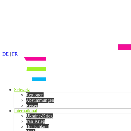
DE
|
FR
Schweiz
Regionen
Abstimmungen
Reisen
International
Ukraine-Krieg
Iran-Krieg
Deutschland