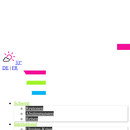
33°
DE
|
FR
Schweiz
Regionen
Abstimmungen
Reisen
International
Ukraine-Krieg