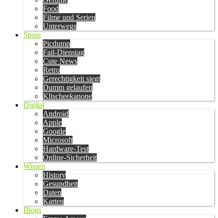
Food
Filme und Serien
Unterwegs
Spass
Picdump
Fail-Dienstag
Cute News
Retro
Gerechtigkeit siegt
Dumm gelaufen
Klischeekanone
Digital
Android
Apple
Google
Microsoft
Hardware-Test
Online-Sicherheit
Wissen
History
Gesundheit
Daten
Karten
Blogs