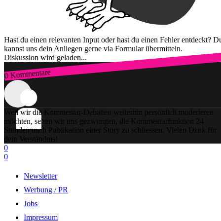
Hast du einen relevanten Input oder hast du einen Fehler entdeckt? D
kannst uns dein Anliegen gerne via Formular übermitteln.
Diskussion wird geladen...
0 Kommentare
Zum Login
Weil wir die Kommentar-Debatten weiterhin persönlich moderieren
möchten, sehen wir uns gezwungen, die Kommentarfunktion 24
Stunden nach Publikation einer Story zu schliessen. Vielen Dank für
dein Verständnis!
0
0
Newsletter
Werbung / PR
Jobs
Impressum