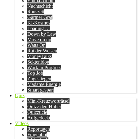
Emma Amour
Nachtschicht
Rauszeit
Gärtner Graf
KI-Kosmos
Loading …
Down by Law
Move on up
Watts On
Rat der Weisen
MoneyTalks
Sektenblog
Work in Progress
Top Job
Zugestiegen
Madame Energie
Smart gespart
Quiz
Mini-Kreuzworträtsel
Quizz den Huber
Quizzticle
Aufgedeckt
Videos
Reportagen
Fragenbot