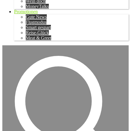
Wein doch
MoneyTalks
Promotionen
Gute News
Flugmodus
Smart gespart
Reise-Glück
Meat & Greet