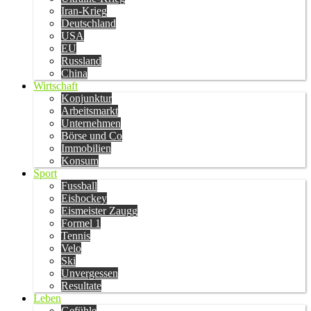
Iran-Krieg
Deutschland
USA
EU
Russland
China
Wirtschaft
Konjunktur
Arbeitsmarkt
Unternehmen
Börse und Co
Immobilien
Konsum
Sport
Fussball
Eishockey
Eismeister Zaugg
Formel 1
Tennis
Velo
Ski
Unvergessen
Resultate
Leben
Gefühle