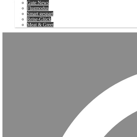
Gute News
Flugmodus
Smart gespart
Reise-Glück
Meat & Greet