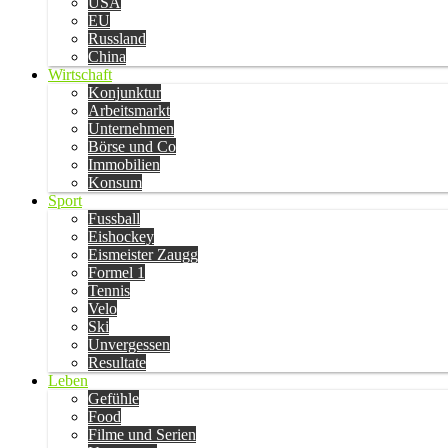
USA
EU
Russland
China
Wirtschaft
Konjunktur
Arbeitsmarkt
Unternehmen
Börse und Co
Immobilien
Konsum
Sport
Fussball
Eishockey
Eismeister Zaugg
Formel 1
Tennis
Velo
Ski
Unvergessen
Resultate
Leben
Gefühle
Food
Filme und Serien