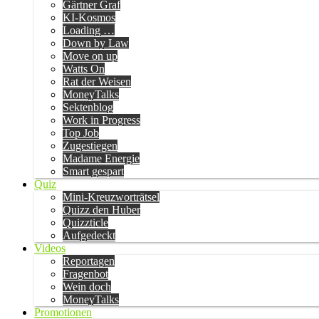
Gärtner Graf
KI-Kosmos
Loading …
Down by Law
Move on up
Watts On
Rat der Weisen
MoneyTalks
Sektenblog
Work in Progress
Top Job
Zugestiegen
Madame Energie
Smart gespart
Quiz
Mini-Kreuzworträtsel
Quizz den Huber
Quizzticle
Aufgedeckt
Videos
Reportagen
Fragenbot
Wein doch
MoneyTalks
Promotionen