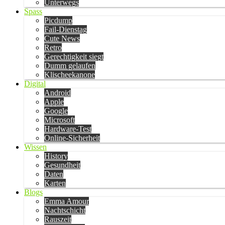
Unterwegs
Spass
Picdump
Fail-Dienstag
Cute News
Retro
Gerechtigkeit siegt
Dumm gelaufen
Klischeekanone
Digital
Android
Apple
Google
Microsoft
Hardware-Test
Online-Sicherheit
Wissen
History
Gesundheit
Daten
Karten
Blogs
Emma Amour
Nachtschicht
Rauszeit