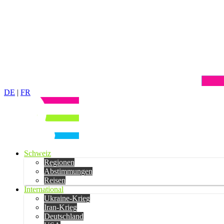
DE
|
FR
Schweiz
Regionen
Abstimmungen
Reisen
International
Ukraine-Krieg
Iran-Krieg
Deutschland