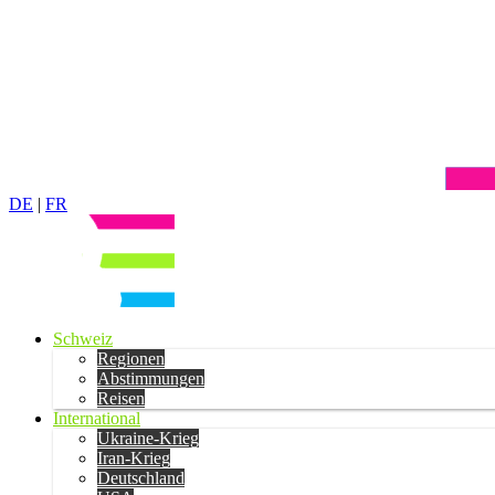
DE
|
FR
Schweiz
Regionen
Abstimmungen
Reisen
International
Ukraine-Krieg
Iran-Krieg
Deutschland