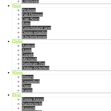
Unterwegs
Spass
Picdump
Fail-Dienstag
Cute News
Retro
Gerechtigkeit siegt
Dumm gelaufen
Klischeekanone
Digital
Android
Apple
Google
Microsoft
Hardware-Test
Online-Sicherheit
Wissen
History
Gesundheit
Daten
Karten
Blogs
Emma Amour
Nachtschicht
Rauszeit