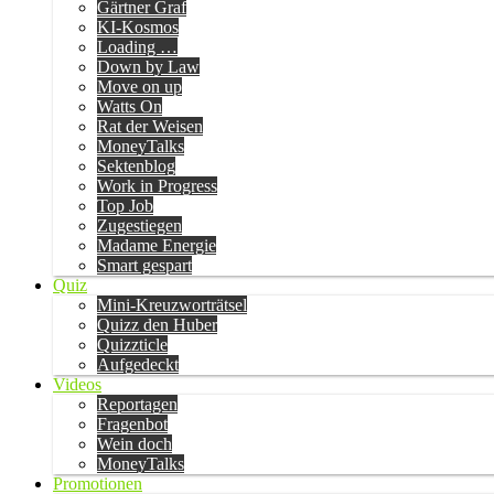
Gärtner Graf
KI-Kosmos
Loading …
Down by Law
Move on up
Watts On
Rat der Weisen
MoneyTalks
Sektenblog
Work in Progress
Top Job
Zugestiegen
Madame Energie
Smart gespart
Quiz
Mini-Kreuzworträtsel
Quizz den Huber
Quizzticle
Aufgedeckt
Videos
Reportagen
Fragenbot
Wein doch
MoneyTalks
Promotionen