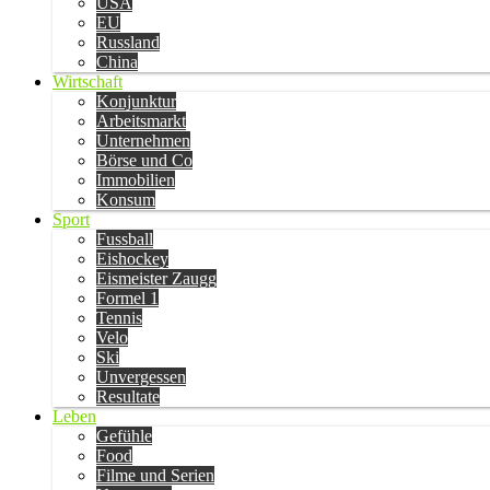
USA
EU
Russland
China
Wirtschaft
Konjunktur
Arbeitsmarkt
Unternehmen
Börse und Co
Immobilien
Konsum
Sport
Fussball
Eishockey
Eismeister Zaugg
Formel 1
Tennis
Velo
Ski
Unvergessen
Resultate
Leben
Gefühle
Food
Filme und Serien