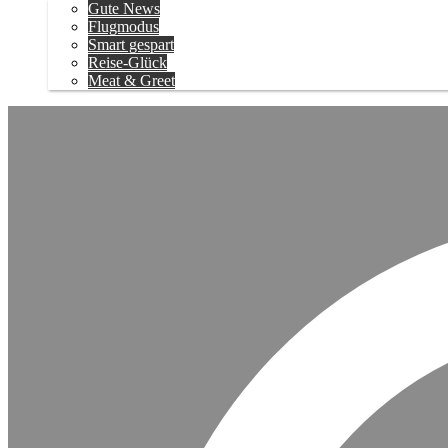
Gute News
Flugmodus
Smart gespart
Reise-Glück
Meat & Greet