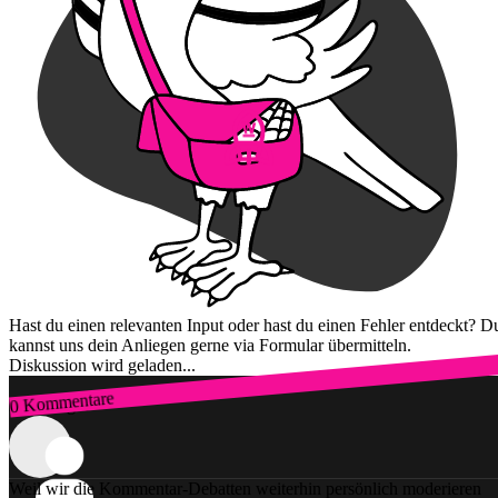
Hast du einen relevanten Input oder hast du einen Fehler entdeckt? D
kannst uns dein Anliegen gerne via Formular übermitteln.
Diskussion wird geladen...
0 Kommentare
Zum Login
Weil wir die Kommentar-Debatten weiterhin persönlich moderieren