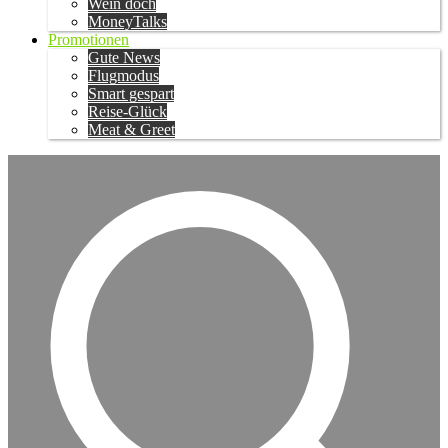
Wein doch
MoneyTalks
Promotionen
Gute News
Flugmodus
Smart gespart
Reise-Glück
Meat & Greet