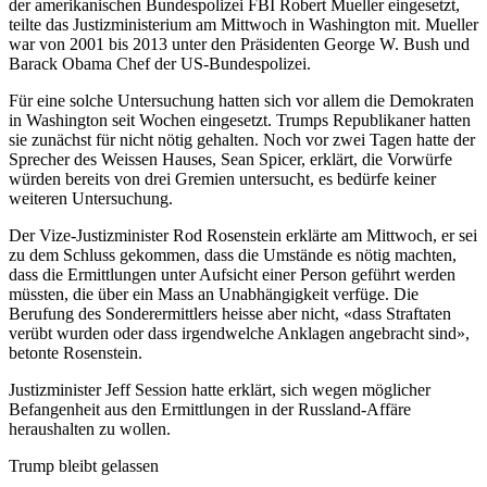
der amerikanischen Bundespolizei FBI Robert Mueller eingesetzt,
teilte das Justizministerium am Mittwoch in Washington mit. Mueller
war von 2001 bis 2013 unter den Präsidenten George W. Bush und
Barack Obama Chef der US-Bundespolizei.
Für eine solche Untersuchung hatten sich vor allem die Demokraten
in Washington seit Wochen eingesetzt. Trumps Republikaner hatten
sie zunächst für nicht nötig gehalten. Noch vor zwei Tagen hatte der
Sprecher des Weissen Hauses, Sean Spicer, erklärt, die Vorwürfe
würden bereits von drei Gremien untersucht, es bedürfe keiner
weiteren Untersuchung.
Der Vize-Justizminister Rod Rosenstein erklärte am Mittwoch, er sei
zu dem Schluss gekommen, dass die Umstände es nötig machten,
dass die Ermittlungen unter Aufsicht einer Person geführt werden
müssten, die über ein Mass an Unabhängigkeit verfüge. Die
Berufung des Sonderermittlers heisse aber nicht, «dass Straftaten
verübt wurden oder dass irgendwelche Anklagen angebracht sind»,
betonte Rosenstein.
Justizminister Jeff Session hatte erklärt, sich wegen möglicher
Befangenheit aus den Ermittlungen in der Russland-Affäre
heraushalten zu wollen.
Trump bleibt gelassen