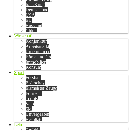
Iran-Krieg
Deutschland
USA
EU
Russland
China
Wirtschaft
Konjunktur
Arbeitsmarkt
Unternehmen
Börse und Co
Immobilien
Konsum
Sport
Fussball
Eishockey
Eismeister Zaugg
Formel 1
Tennis
Velo
Ski
Unvergessen
Resultate
Leben
Gefühle