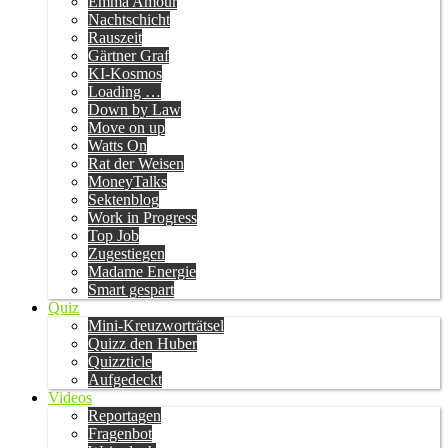
Emma Amour
Nachtschicht
Rauszeit
Gärtner Graf
KI-Kosmos
Loading …
Down by Law
Move on up
Watts On
Rat der Weisen
MoneyTalks
Sektenblog
Work in Progress
Top Job
Zugestiegen
Madame Energie
Smart gespart
Quiz
Mini-Kreuzworträtsel
Quizz den Huber
Quizzticle
Aufgedeckt
Videos
Reportagen
Fragenbot