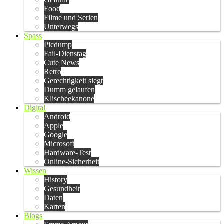
Food
Filme und Serien
Unterwegs
Spass
Picdump
Fail-Dienstag
Cute News
Retro
Gerechtigkeit siegt
Dumm gelaufen
Klischeekanone
Digital
Android
Apple
Google
Microsoft
Hardware-Test
Online-Sicherheit
Wissen
History
Gesundheit
Daten
Karten
Blogs