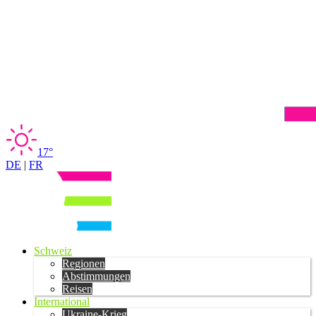
17°
DE
|
FR
Schweiz
Regionen
Abstimmungen
Reisen
International
Ukraine-Krieg