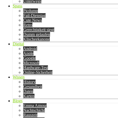
Unterwegs
Spass
Picdump
Fail-Dienstag
Cute News
Retro
Gerechtigkeit siegt
Dumm gelaufen
Klischeekanone
Digital
Android
Apple
Google
Microsoft
Hardware-Test
Online-Sicherheit
Wissen
History
Gesundheit
Daten
Karten
Blogs
Emma Amour
Nachtschicht
Rauszeit