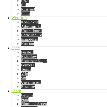
USA
EU
Russland
China
Wirtschaft
Konjunktur
Arbeitsmarkt
Unternehmen
Börse und Co
Immobilien
Konsum
Sport
Fussball
Eishockey
Eismeister Zaugg
Formel 1
Tennis
Velo
Ski
Unvergessen
Resultate
Leben
Gefühle
Food
Filme und Serien