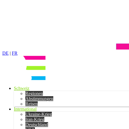
DE
|
FR
Schweiz
Regionen
Abstimmungen
Reisen
International
Ukraine-Krieg
Iran-Krieg
Deutschland