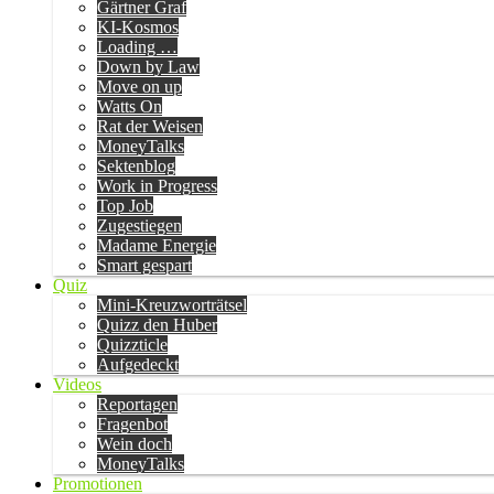
Gärtner Graf
KI-Kosmos
Loading …
Down by Law
Move on up
Watts On
Rat der Weisen
MoneyTalks
Sektenblog
Work in Progress
Top Job
Zugestiegen
Madame Energie
Smart gespart
Quiz
Mini-Kreuzworträtsel
Quizz den Huber
Quizzticle
Aufgedeckt
Videos
Reportagen
Fragenbot
Wein doch
MoneyTalks
Promotionen