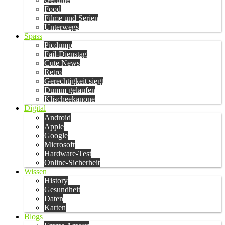
Food
Filme und Serien
Unterwegs
Spass
Picdump
Fail-Dienstag
Cute News
Retro
Gerechtigkeit siegt
Dumm gelaufen
Klischeekanone
Digital
Android
Apple
Google
Microsoft
Hardware-Test
Online-Sicherheit
Wissen
History
Gesundheit
Daten
Karten
Blogs