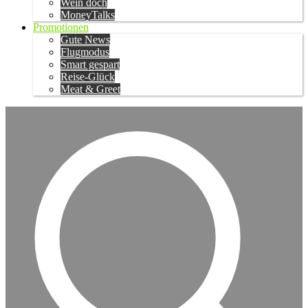
Wein doch
MoneyTalks
Promotionen
Gute News
Flugmodus
Smart gespart
Reise-Glück
Meat & Greet