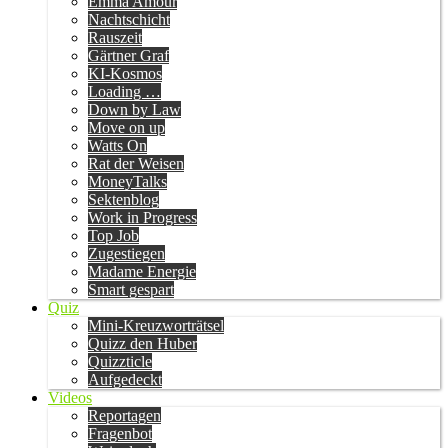
Emma Amour
Nachtschicht
Rauszeit
Gärtner Graf
KI-Kosmos
Loading …
Down by Law
Move on up
Watts On
Rat der Weisen
MoneyTalks
Sektenblog
Work in Progress
Top Job
Zugestiegen
Madame Energie
Smart gespart
Quiz
Mini-Kreuzworträtsel
Quizz den Huber
Quizzticle
Aufgedeckt
Videos
Reportagen
Fragenbot