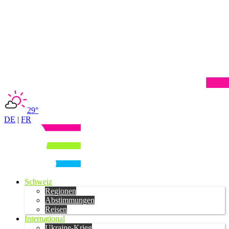
29°
DE
|
FR
Schweiz
Regionen
Abstimmungen
Reisen
International
Ukraine-Krieg