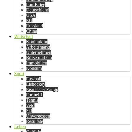
Iran-Krieg
Deutschland
USA
EU
Russland
China
Wirtschaft
Konjunktur
Arbeitsmarkt
Unternehmen
Börse und Co
Immobilien
Konsum
Sport
Fussball
Eishockey
Eismeister Zaugg
Formel 1
Tennis
Velo
Ski
Unvergessen
Resultate
Leben
Gefühle