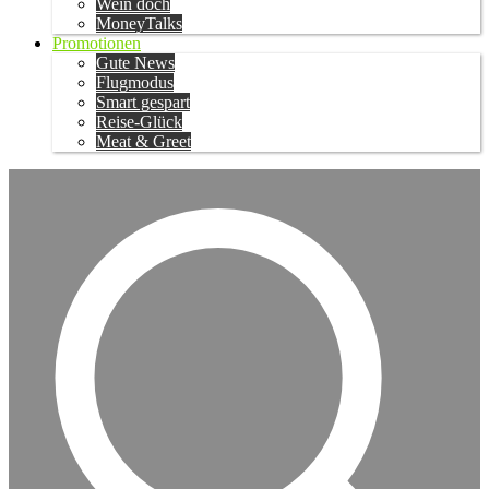
Wein doch
MoneyTalks
Promotionen
Gute News
Flugmodus
Smart gespart
Reise-Glück
Meat & Greet