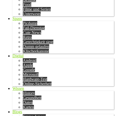
Food
Filme und Serien
Unterwegs
Spass
Picdump
Fail-Dienstag
Cute News
Retro
Gerechtigkeit siegt
Dumm gelaufen
Klischeekanone
Digital
Android
Apple
Google
Microsoft
Hardware-Test
Online-Sicherheit
Wissen
History
Gesundheit
Daten
Karten
Blogs