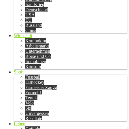
Iran-Krieg
Deutschland
USA
EU
Russland
China
Wirtschaft
Konjunktur
Arbeitsmarkt
Unternehmen
Börse und Co
Immobilien
Konsum
Sport
Fussball
Eishockey
Eismeister Zaugg
Formel 1
Tennis
Velo
Ski
Unvergessen
Resultate
Leben
Gefühle