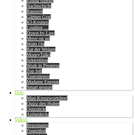
Emma Amour
Nachtschicht
Rauszeit
Gärtner Graf
KI-Kosmos
Loading …
Down by Law
Move on up
Watts On
Rat der Weisen
MoneyTalks
Sektenblog
Work in Progress
Top Job
Zugestiegen
Madame Energie
Smart gespart
Quiz
Mini-Kreuzworträtsel
Quizz den Huber
Quizzticle
Aufgedeckt
Videos
Reportagen
Fragenbot