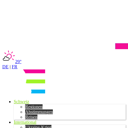
29°
DE
|
FR
Schweiz
Regionen
Abstimmungen
Reisen
International
Ukraine-Krieg