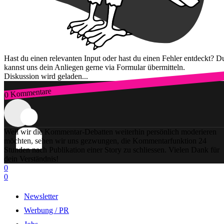
Hast du einen relevanten Input oder hast du einen Fehler entdeckt? D
kannst uns dein Anliegen gerne via Formular übermitteln.
Diskussion wird geladen...
0 Kommentare
Zum Login
Weil wir die Kommentar-Debatten weiterhin persönlich moderieren
möchten, sehen wir uns gezwungen, die Kommentarfunktion 24
Stunden nach Publikation einer Story zu schliessen. Vielen Dank für
dein Verständnis!
0
0
Newsletter
Werbung / PR