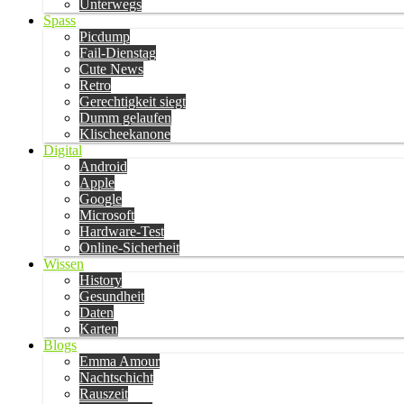
Unterwegs
Spass
Picdump
Fail-Dienstag
Cute News
Retro
Gerechtigkeit siegt
Dumm gelaufen
Klischeekanone
Digital
Android
Apple
Google
Microsoft
Hardware-Test
Online-Sicherheit
Wissen
History
Gesundheit
Daten
Karten
Blogs
Emma Amour
Nachtschicht
Rauszeit