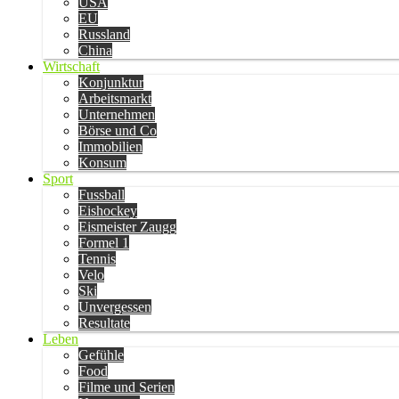
USA
EU
Russland
China
Wirtschaft
Konjunktur
Arbeitsmarkt
Unternehmen
Börse und Co
Immobilien
Konsum
Sport
Fussball
Eishockey
Eismeister Zaugg
Formel 1
Tennis
Velo
Ski
Unvergessen
Resultate
Leben
Gefühle
Food
Filme und Serien