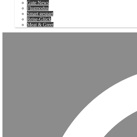
Gute News
Flugmodus
Smart gespart
Reise-Glück
Meat & Greet