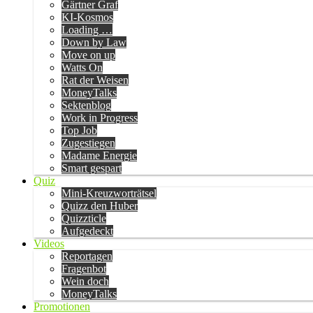
Gärtner Graf
KI-Kosmos
Loading …
Down by Law
Move on up
Watts On
Rat der Weisen
MoneyTalks
Sektenblog
Work in Progress
Top Job
Zugestiegen
Madame Energie
Smart gespart
Quiz
Mini-Kreuzworträtsel
Quizz den Huber
Quizzticle
Aufgedeckt
Videos
Reportagen
Fragenbot
Wein doch
MoneyTalks
Promotionen