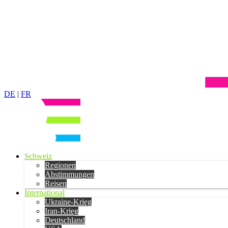
DE
|
FR
Schweiz
Regionen
Abstimmungen
Reisen
International
Ukraine-Krieg
Iran-Krieg
Deutschland