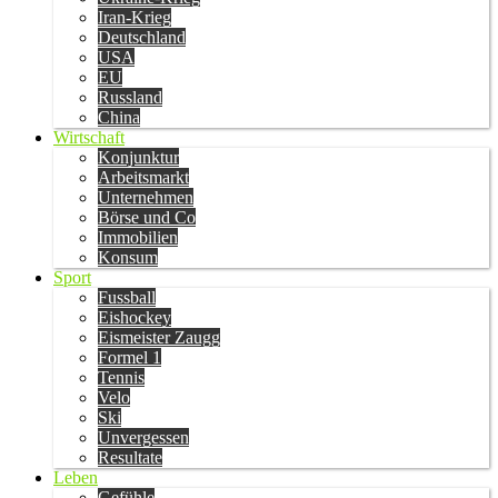
Iran-Krieg
Deutschland
USA
EU
Russland
China
Wirtschaft
Konjunktur
Arbeitsmarkt
Unternehmen
Börse und Co
Immobilien
Konsum
Sport
Fussball
Eishockey
Eismeister Zaugg
Formel 1
Tennis
Velo
Ski
Unvergessen
Resultate
Leben
Gefühle