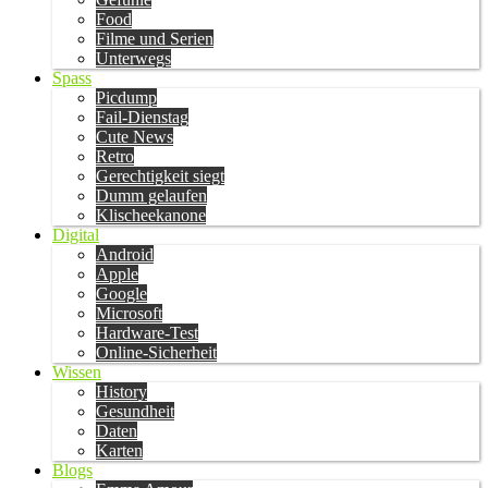
Food
Filme und Serien
Unterwegs
Spass
Picdump
Fail-Dienstag
Cute News
Retro
Gerechtigkeit siegt
Dumm gelaufen
Klischeekanone
Digital
Android
Apple
Google
Microsoft
Hardware-Test
Online-Sicherheit
Wissen
History
Gesundheit
Daten
Karten
Blogs