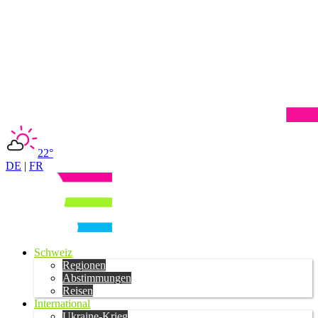
22°
DE
|
FR
Schweiz
Regionen
Abstimmungen
Reisen
International
Ukraine-Krieg