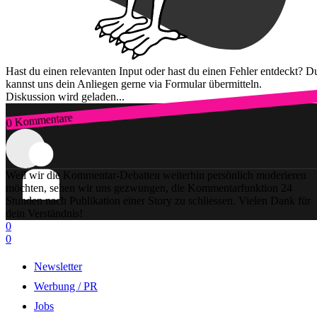
Hast du einen relevanten Input oder hast du einen Fehler entdeckt? D
kannst uns dein Anliegen gerne via Formular übermitteln.
Diskussion wird geladen...
0 Kommentare
Zum Login
Weil wir die Kommentar-Debatten weiterhin persönlich moderieren
möchten, sehen wir uns gezwungen, die Kommentarfunktion 24
Stunden nach Publikation einer Story zu schliessen. Vielen Dank für
dein Verständnis!
0
0
Newsletter
Werbung / PR
Jobs