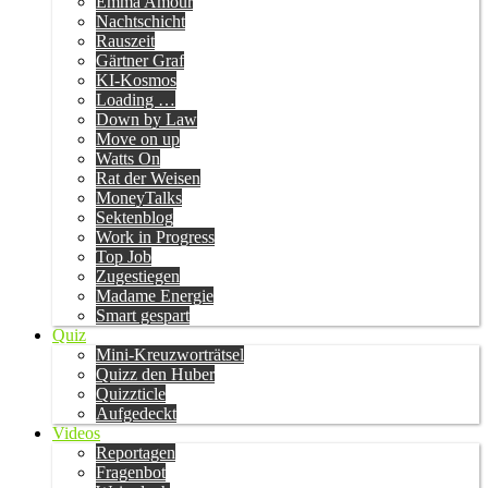
Emma Amour
Nachtschicht
Rauszeit
Gärtner Graf
KI-Kosmos
Loading …
Down by Law
Move on up
Watts On
Rat der Weisen
MoneyTalks
Sektenblog
Work in Progress
Top Job
Zugestiegen
Madame Energie
Smart gespart
Quiz
Mini-Kreuzworträtsel
Quizz den Huber
Quizzticle
Aufgedeckt
Videos
Reportagen
Fragenbot