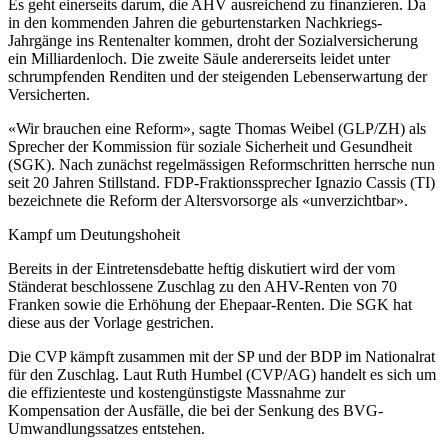
Es geht einerseits darum, die AHV ausreichend zu finanzieren. Da
in den kommenden Jahren die geburtenstarken Nachkriegs-
Jahrgänge ins Rentenalter kommen, droht der Sozialversicherung
ein Milliardenloch. Die zweite Säule andererseits leidet unter
schrumpfenden Renditen und der steigenden Lebenserwartung der
Versicherten.
«Wir brauchen eine Reform», sagte Thomas Weibel (GLP/ZH) als
Sprecher der Kommission für soziale Sicherheit und Gesundheit
(SGK). Nach zunächst regelmässigen Reformschritten herrsche nun
seit 20 Jahren Stillstand. FDP-Fraktionssprecher Ignazio Cassis (TI)
bezeichnete die Reform der Altersvorsorge als «unverzichtbar».
Kampf um Deutungshoheit
Bereits in der Eintretensdebatte heftig diskutiert wird der vom
Ständerat beschlossene Zuschlag zu den AHV-Renten von 70
Franken sowie die Erhöhung der Ehepaar-Renten. Die SGK hat
diese aus der Vorlage gestrichen.
Die CVP kämpft zusammen mit der SP und der BDP im Nationalrat
für den Zuschlag. Laut Ruth Humbel (CVP/AG) handelt es sich um
die effizienteste und kostengünstigste Massnahme zur
Kompensation der Ausfälle, die bei der Senkung des BVG-
Umwandlungssatzes entstehen.