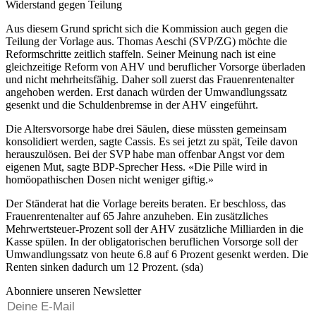
Widerstand gegen Teilung
Aus diesem Grund spricht sich die Kommission auch gegen die
Teilung der Vorlage aus. Thomas Aeschi (SVP/ZG) möchte die
Reformschritte zeitlich staffeln. Seiner Meinung nach ist eine
gleichzeitige Reform von AHV und beruflicher Vorsorge überladen
und nicht mehrheitsfähig. Daher soll zuerst das Frauenrentenalter
angehoben werden. Erst danach würden der Umwandlungssatz
gesenkt und die Schuldenbremse in der AHV eingeführt.
Die Altersvorsorge habe drei Säulen, diese müssten gemeinsam
konsolidiert werden, sagte Cassis. Es sei jetzt zu spät, Teile davon
herauszulösen. Bei der SVP habe man offenbar Angst vor dem
eigenen Mut, sagte BDP-Sprecher Hess. «Die Pille wird in
homöopathischen Dosen nicht weniger giftig.»
Der Ständerat hat die Vorlage bereits beraten. Er beschloss, das
Frauenrentenalter auf 65 Jahre anzuheben. Ein zusätzliches
Mehrwertsteuer-Prozent soll der AHV zusätzliche Milliarden in die
Kasse spülen. In der obligatorischen beruflichen Vorsorge soll der
Umwandlungssatz von heute 6.8 auf 6 Prozent gesenkt werden. Die
Renten sinken dadurch um 12 Prozent. (sda)
Abonniere unseren Newsletter