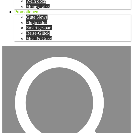
Wein doch
MoneyTalks
Promotionen
Gute News
Flugmodus
Smart gespart
Reise-Glück
Meat & Greet